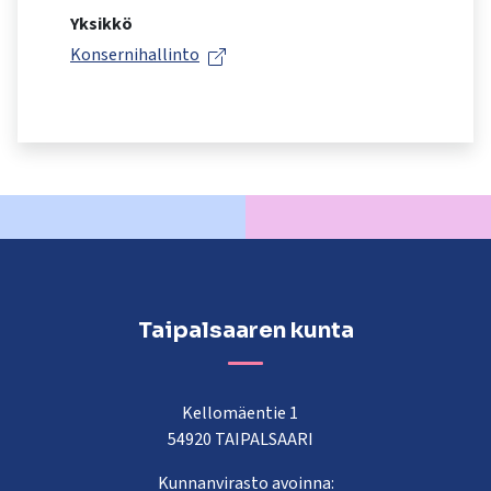
kosketus-
Yksikkö
ja
Konsernihallinto
pyyhkäisyliikkeitä.
Taipalsaaren kunta
Kellomäentie 1
54920 TAIPALSAARI
Kunnanvirasto avoinna: