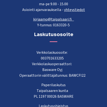
ma-pe 9.00 - 15.00
Asiointi ajanvarauksella -
yhteystiedot
kirjaamo@taipalsaari.fi
Y-tunnus: 0163320-5
Laskutusosoite
Verkkolaskuosoite:
003701633205
Verkkolaskuoperaattori:
Basware Oyj
Operaattorin välittäjätunnus: BAWCFI22
Paperilaskutus
Taipalsaaren kunta
PL 1197 00026 BASWARE
Laskutusohjeistus