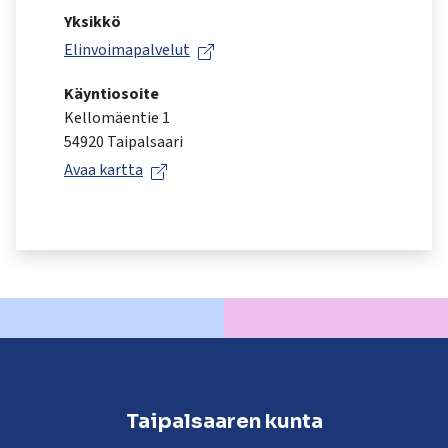
kosketus-
Yksikkö
ja
Elinvoimapalvelut
pyyhkäisyliikkeitä.
Käyntiosoite
Kellomäentie 1
54920 Taipalsaari
Avaa kartta
Taipalsaaren kunta