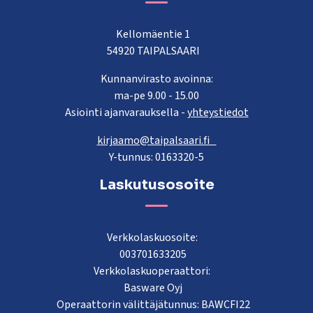
Kellomäentie 1
54920 TAIPALSAARI
Kunnanvirasto avoinna:
ma-pe 9.00 - 15.00
Asiointi ajanvarauksella -
yhteystiedot
kirjaamo@taipalsaari.fi
Y-tunnus: 0163320-5
Laskutusosoite
Verkkolaskuosoite:
003701633205
Verkkolaskuoperaattori:
Basware Oyj
Operaattorin välittäjätunnus: BAWCFI22