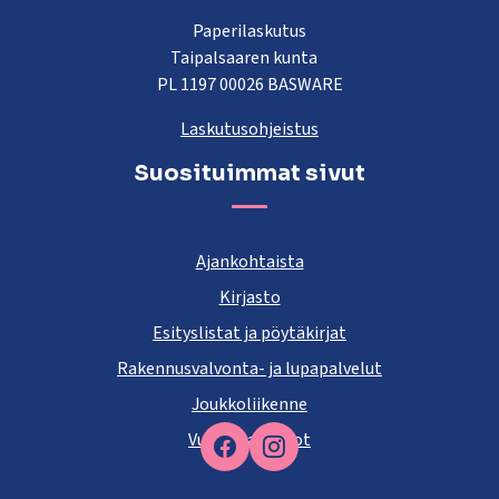
Paperilaskutus
Taipalsaaren kunta
PL 1197 00026 BASWARE
Laskutusohjeistus
Suosituimmat sivut
Ajankohtaista
Kirjasto
Esityslistat ja pöytäkirjat
Rakennusvalvonta- ja lupapalvelut
Joukkoliikenne
Vuokra-asunnot
Facebook