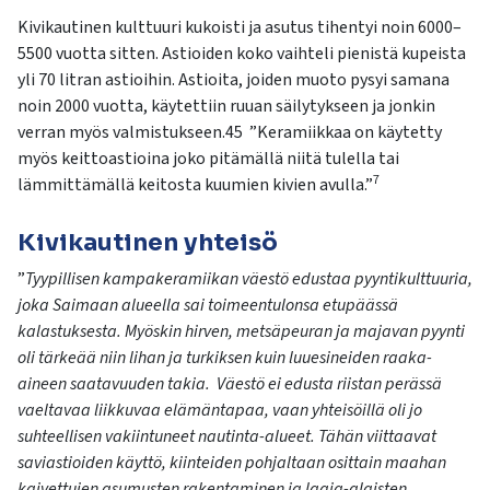
Kivikautinen kulttuuri kukoisti ja asutus tihentyi noin 6000–
5500 vuotta sitten. Astioiden koko vaihteli pienistä kupeista
yli 70 litran astioihin. Astioita, joiden muoto pysyi samana
noin 2000 vuotta, käytettiin ruuan säilytykseen ja jonkin
verran myös valmistukseen.45 ”Keramiikkaa on käytetty
myös keittoastioina joko pitämällä niitä tulella tai
7
lämmittämällä keitosta kuumien kivien avulla.”
Kivikautinen yhteisö
”
Tyypillisen kampakeramiikan väestö edustaa pyyntikulttuuria,
joka Saimaan alueella sai toimeentulonsa etupäässä
kalastuksesta. Myöskin hirven, metsäpeuran ja majavan pyynti
oli tärkeää niin lihan ja turkiksen kuin luuesineiden raaka-
aineen saatavuuden takia. Väestö ei edusta riistan perässä
vaeltavaa liikkuvaa elämäntapaa, vaan yhteisöillä oli jo
suhteellisen vakiintuneet nautinta-alueet. Tähän viittaavat
saviastioiden käyttö, kiinteiden pohjaltaan osittain maahan
kaivettujen asumusten rakentaminen ja laaja-alaisten