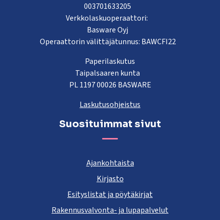
003701633205
Verkkolaskuoperaattori:
Basware Oyj
Operaattorin välittäjätunnus: BAWCFI22
Paperilaskutus
Taipalsaaren kunta
PL 1197 00026 BASWARE
Laskutusohjeistus
Suosituimmat sivut
Ajankohtaista
Kirjasto
Esityslistat ja pöytäkirjat
Rakennusvalvonta- ja lupapalvelut