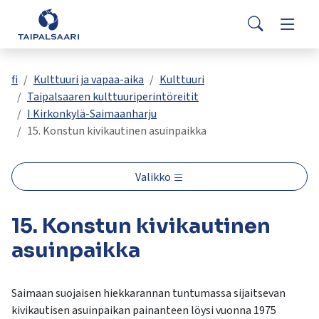
Palaute
Siirry pääsisältöön
Siirry päävalikkoon
Search
Asuminen ja rakentaminen
Vaihda
Yhteystiedot
Valitse
VisitTaipalsaari.fi
käytettävissä
Opetus ja kasvatus
Vaihda
fi
Kulttuuri ja vapaa-aika
Kulttuuri
oleva
Taipalsaaren kulttuuriperintöreitit
tulos
I Kirkonkylä-Saimaanharju
ylös-
Hyvinvointi ja terveys
Vaihda
15. Konstun kivikautinen asuinpaikka
ja
alasnuolilla.
Kulttuuri ja vapaa-aika
Vaihda
Siirry
Valikko
valittuun
hakutulokseen
Kunta ja päätöksenteko
Vaihda
15. Konstun kivikautinen
painamalla
enteriä.
asuinpaikka
Työ ja yrittäminen
Vaihda
Kosketuslaitteiden
käyttäjät
voivat
Saimaan suojaisen hiekkarannan tuntumassa sijaitsevan
käyttää
kivikautisen asuinpaikan painanteen löysi vuonna 1975