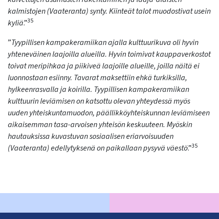
kalmistojen (Vaateranta) synty. Kiinteät talot muodostivat usein
35
kyliä
.”
”
Tyypillisen kampakeramiikan ajalla kulttuurikuva oli hyvin
yhteneväinen laajoilla alueilla. Hyvin toimivat kauppaverkostot
toivat meripihkaa ja piikiveä laajoille alueille, joilla näitä ei
luonnostaan esiinny. Tavarat maksettiin ehkä turkiksilla,
hylkeenrasvalla ja koirilla. Tyypillisen kampakeramiikan
kulttuurin leviämisen on katsottu olevan yhteydessä myös
uuden yhteiskuntamuodon, päällikköyhteiskunnan leviämiseen
aikaisemman tasa-arvoisen yhteisön keskuuteen. Myöskin
hautauksissa kuvastuvan sosiaalisen eriarvoisuuden
35
(Vaateranta) edellytyksenä on paikallaan pysyvä väestö
.”