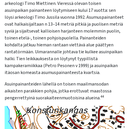
kosketus-
arkeologi Timo Miettinen. Vieressä olevan toisen
ja
asuinpaikan painanteen löytymiseen kului 17 vuotta: sen
pyyhkäisyliikkeitä.
löysi arkeologi Timo Jussila vuonna 1992. Asumuspainanteet
ovat halkaisijaltaan n 13–14 metriä pitkiä ja puolisen metriä
syviä ja sijaitsevat kallioisen harjanteen molemmin puolin,
toinen etelä-, toinen pohjoispuolella. Painanteiden
kohdalta jatkuu hieman rantaan viettävä alue päättyen
rantatörmään. Uimarannalle johtava tie kulkee asuinpaikan
halki. Tien leikkauksesta on löytynyt tyypillistä
kampakeramiikkaa (Petro Pesonen v 1999) ja asuinpaikan
itäosan komeasta asumuspainanteesta kvartsia.
Asuinpainanteiden lähellä on toisen maailmansodan
aikaisten parakkien pohjia, jotka erottuvat maastossa
44
pengerrettyinä suorakaiteenmuotoisina alueina.