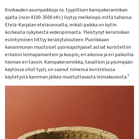
Kivikauden asuinpaikkoja ns. tyypillisen kampakeramiikan
ajalta (noin 4100-3500 eKr.) löytyy melkeinpä miltä tahansa
Etelä-Karjalan etelärannalta, mikäli paikka on kyllin
korkealla nykyisestä vedenpinnasta. Yleistynyt keramiikan
esiintyminen liittyy keräilytalouteen. Puolikkaan
kananmunan muotoiset pyöreäpohjaiset astiat koristeltiin
erilaisin leimapainantein ja kuopin, eri aikoina ja eri paikoilla
hieman eri tavoin. Kampakeramiikka, tavallisin ja pisimpään
käytössä ollut tyyli, on saanut nimensä koristelussa
7
käytetystä kamman jälkeä muistuttavasta leimakuviosta.