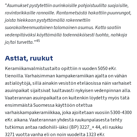
”
Asumukset pystytettiin aurinkoisille pohjoistuulilta suojaisille,
ravintorikkaille rannoille. Rantametsästä hakattiin puunrungot,
joista hiekkaan pystyttämällä rakennettiin
suorakaiteenmuotoinen talomainen asumus. Katto saatiin
vedenpitäväksi käyttämällä todennäköisesti tuohta, nahkoja
45
ja/tai turvetta.
”
Astiat, ruukut
Keramiikanvalmistustaito opittiin n vuoden 5050 eKr.
tienoilla. Varhaisimman kampakeramiikan ajalta on vähän
astialöytöjä, sillä ainakin vesistön eteläosissa näin varhaiset
asuinpaikat sijaitsivat luultavasti nykyisen vedenpinnan alla.
Vaaterannan asuinpaikalta on kuitenkin löydetty myös tätä
ensimmäistä Suomessa käyttöön otettua
varhaiskampakeramiikkaa, joka ajoitetaan vuosiin 5300-4300
eKr. aikana. Vaaterannan yhdestä ruukunpalasesta tehty
tutkimus antaa radiohiili-iäksi (BP) 3227_+ 44, eli ruukku
3271 vuotta vanha eli on noin vuodelta 1323 eKr.