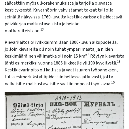
säädettiin myös ulkorakennuksista ja tarjolla olevasta
kestityksestä. Kuvernöörin vahvistamat taksat tuli olla
seinällä näkyvissä. 1760-luvulta kestikievarissa oli pidettävä
päiväkirjaa matkustavaisista ja heidän
13
matkareiteistään.
Kievarilaitos oli vilkkaimmillaan 1800-luvun alkupuolella,
jolloin kievareita oli noin tuhat ympäri maata, ja niiden
4
keskimääräinen välimatka oli noin 15 km”.
Röytyn kievarista
13
lähti esimerkiksi vuonna 1886 liikkeelle yli 100 kyyditystä.
Kestikievarinpito oli kallista ja vaati suuren työpanoksen,
tulta esimerkiksi ylläpidettiin hellassa jatkuvasti, jotta
15
nälkäisille matkustavaisille saatiin nopeasti syötävää.