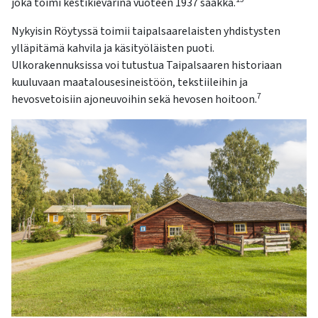
joka toimi kestikievarina vuoteen 1937 saakka.
Nykyisin Röytyssä toimii taipalsaarelaisten yhdistysten
ylläpitämä kahvila ja käsityöläisten puoti.
Ulkorakennuksissa voi tutustua Taipalsaaren historiaan
kuuluvaan maatalousesineistöön, tekstiileihin ja
7
hevosvetoisiin ajoneuvoihin sekä hevosen hoitoon.