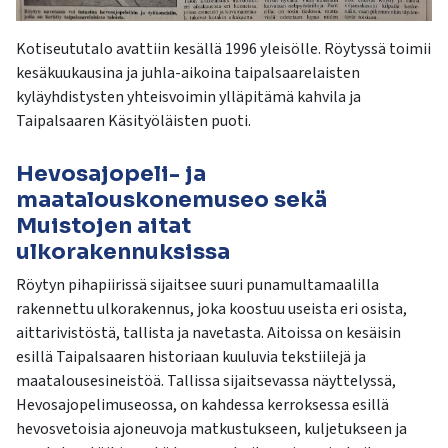
Kotiseututalo avattiin kesällä 1996 yleisölle. Röytyssä toimii
kesäkuukausina ja juhla-aikoina taipalsaarelaisten
kyläyhdistysten yhteisvoimin ylläpitämä kahvila ja
Taipalsaaren Käsityöläisten puoti.
Hevosajopeli- ja
maatalouskonemuseo sekä
Muistojen aitat
ulkorakennuksissa
Röytyn pihapiirissä sijaitsee suuri punamultamaalilla
rakennettu ulkorakennus, joka koostuu useista eri osista,
aittarivistöstä, tallista ja navetasta. Aitoissa on kesäisin
esillä Taipalsaaren historiaan kuuluvia tekstiilejä ja
maatalousesineistöä. Tallissa sijaitsevassa näyttelyssä,
Hevosajopelimuseossa, on kahdessa kerroksessa esillä
hevosvetoisia ajoneuvoja matkustukseen, kuljetukseen ja