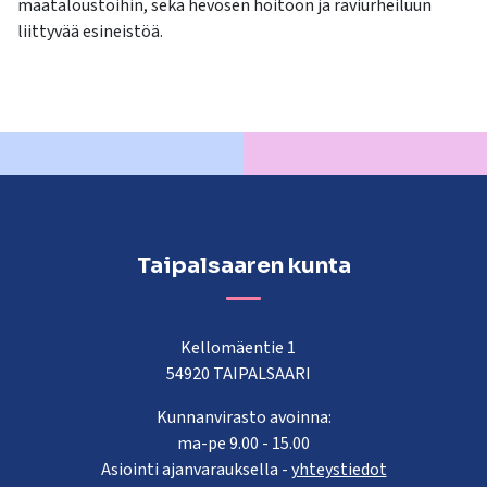
maataloustöihin, sekä hevosen hoitoon ja raviurheiluun
liittyvää esineistöä.
Taipalsaaren kunta
Kellomäentie 1
54920 TAIPALSAARI
Kunnanvirasto avoinna:
ma-pe 9.00 - 15.00
Asiointi ajanvarauksella -
yhteystiedot