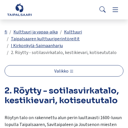
Palaute
Siirry pääsisältöön
Siirry päävalikkoon
Search
Asuminen ja rakentaminen
Vaihda
Yhteystiedot
Valitse
VisitTaipalsaari.fi
käytettävissä
Opetus ja kasvatus
Vaihda
fi
Kulttuuri ja vapaa-aika
Kulttuuri
oleva
Taipalsaaren kulttuuriperintöreitit
tulos
I Kirkonkylä-Saimaanharju
ylös-
Hyvinvointi ja terveys
Vaihda
2. Röytty - sotilasvirkatalo, kestikievari, kotiseututalo
ja
alasnuolilla.
Kulttuuri ja vapaa-aika
Vaihda
Siirry
Valikko
valittuun
hakutulokseen
Kunta ja päätöksenteko
Vaihda
2. Röytty - sotilasvirkatalo,
painamalla
enteriä.
kestikievari, kotiseututalo
Työ ja yrittäminen
Vaihda
Kosketuslaitteiden
käyttäjät
voivat
Röytyn talo on rakennettu alun perin luultavasti 1600-luvun
käyttää
lopulla Taipalsaaren, Savitaipaleen ja Joutsenon miesten