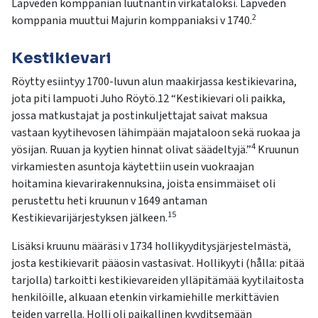
Lapveden komppanian luutnantin virkataloksi. Lapveden
2
komppania muuttui Majurin komppaniaksi v 1740.
Kestikievari
Röytty esiintyy 1700-luvun alun maakirjassa kestikievarina,
jota piti lampuoti Juho Röytö.12 “Kestikievari oli paikka,
jossa matkustajat ja postinkuljettajat saivat maksua
vastaan kyytihevosen lähimpään majataloon sekä ruokaa ja
4
yösijan. Ruuan ja kyytien hinnat olivat säädeltyjä.”
Kruunun
virkamiesten asuntoja käytettiin usein vuokraajan
hoitamina kievarirakennuksina, joista ensimmäiset oli
perustettu heti kruunun v 1649 antaman
15
Kestikievarijärjestyksen jälkeen.
Lisäksi kruunu määräsi v 1734 hollikyyditysjärjestelmästä,
josta kestikievarit pääosin vastasivat. Hollikyyti (hålla: pitää
tarjolla) tarkoitti kestikievareiden ylläpitämää kyytilaitosta
henkilöille, alkuaan etenkin virkamiehille merkittävien
teiden varrella. Holli oli paikallinen kyyditsemään