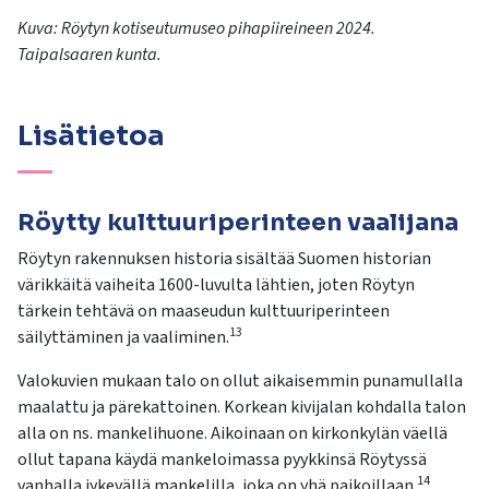
Kuva: Röytyn kotiseutumuseo pihapiireineen 2024.
Taipalsaaren kunta.
Lisätietoa
Röytty kulttuuriperinteen vaalijana
Röytyn rakennuksen historia sisältää Suomen historian
värikkäitä vaiheita 1600-luvulta lähtien, joten Röytyn
tärkein tehtävä on maaseudun kulttuuriperinteen
13
säilyttäminen ja vaaliminen.
Valokuvien mukaan talo on ollut aikaisemmin punamullalla
maalattu ja pärekattoinen. Korkean kivijalan kohdalla talon
alla on ns. mankelihuone. Aikoinaan on kirkonkylän väellä
ollut tapana käydä mankeloimassa pyykkinsä Röytyssä
14
vanhalla jykevällä mankelilla, joka on yhä paikoillaan.