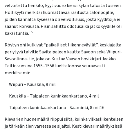
velvoitettu henkilö, kyytivuoro kiersi kylän talosta toiseen.
Hollikyyti merkitsi huomattavaa rasitusta talonpojille,
joiden kannalta kyseessä oli velvollisuus, josta kyyditsijä ei
saanut korvausta. Pisin sallittu odotusaika jatkokyydille oli
15
kaksi tuntia.
Röytyn ohi kulkivat “paikalliset liikenneväylät”, keskiajalta
periytyvä talvitie Savitaipaleen kautta Savoon sekä Wiipuri-
Savonlinna-tie, joka on Kustaa Vaasan hovikirjuri Jaakko
Teitin vuosina 1555–1556 luetteloonsa seuraavasti
merkitsemä:
Wiipuri – Kauskila, 9 mil
Kauskila – Taipaleen kuninkaankartano, 4 mil
Taipaleen kuninkaankartano - Sääminki, 8 mil16
Kievarien huonemäärä riippui siitä, kuinka vilkasliikenteisen
ja tärkeän tien varressa se sijaitsi. Kestikievarimääräyksissä