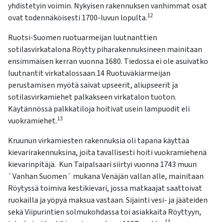
kosketus-
yhdistetyin voimin. Nykyisen rakennuksen vanhimmat osat
ja
12
ovat todennäköisesti 1700-luvun lopulta.
pyyhkäisyliikkeitä.
Ruotsi-Suomen ruotuarmeijan luutnanttien
sotilasvirkatalona Röytty piharakennuksineen mainitaan
ensimmäisen kerran vuonna 1680. Tiedossa ei ole asuivatko
luutnantit virkatalossaan.14 Ruotuväkiarmeijan
perustamisen myötä saivat upseerit, aliupseerit ja
sotilasvirkamiehet palkakseen virkatalon tuoton.
Käytännössä palkkatiloja hoitivat usein lampuodit eli
13
vuokramiehet.
Kruunun virkamiesten rakennuksia oli tapana käyttää
kievarirakennuksina, joita tavallisesti hoiti vuokramiehenä
kievarinpitäjä. Kun Taipalsaari siirtyi vuonna 1743 muun
`Vanhan Suomen´ mukana Venäjän vallan alle, mainitaan
Röytyssä toimiva kestikievari, jossa matkaajat saattoivat
ruokailla ja yöpyä maksua vastaan. Sijainti vesi- ja jääteiden
sekä Viipurintien solmukohdassa toi asiakkaita Röyttyyn,
13