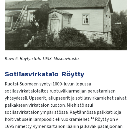
Kuva 6:
Röytyn
talo 1933. Museovirasto.
Sotilasvirkatalo Röytty
Ruotsi-Suomeen syntyi 1600-luvun lopussa
sotilasvirkatalolaitos ruotuväkiarmeijan perustamisen
yhteydessä. Upseerit, aliupseerit ja sotilasvirkamiehet saivat
palkakseen virkatalon tuoton. Miehistö asui
sotilasvirkatalon ympäristössä. Käytännössä palkkatiloja
13
hoitivat usein lampuodit eli vuokramiehet.
Röytty on v
1695 nimetty Kymenkartanon läänin jalkaväkipataljoonan