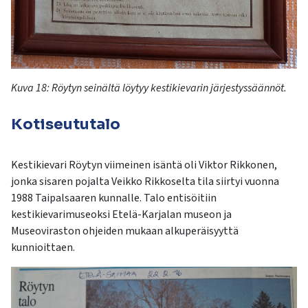
Kuva 18:
Röytyn
seinältä löytyy kestikievarin järjestyssäännöt.
Kotiseututalo
Kestikievari
Röytyn
viimeinen isäntä oli Viktor Rikkonen,
jonka sisaren pojalta Veikko
Rikkoselta
tila siirtyi v
uonna
1988 Taipalsaaren kunnalle. Talo entisöitiin
kestikievarimuseoksi Etelä-Karjalan museon ja
Museoviraston ohjeiden mukaan alkuperäisyyttä
kunnioittaen.