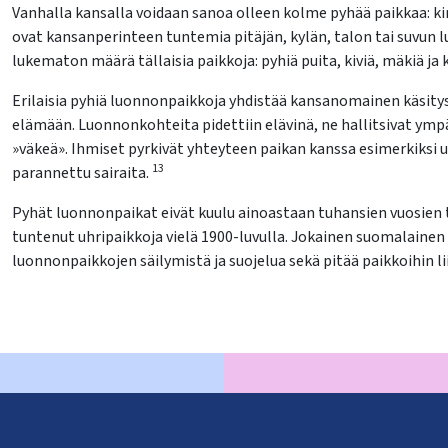
Vanhalla kansalla voidaan sanoa olleen kolme pyhää paikkaa: k
ovat kansanperinteen tuntemia pitäjän, kylän, talon tai suvun 
lukematon määrä tällaisia paikkoja: pyhiä puita, kiviä, mäkiä ja ka
Erilaisia pyhiä luonnonpaikkoja yhdistää kansanomainen käsity
elämään. Luonnonkohteita pidettiin elävinä, ne hallitsivat ympä
»väkeä». Ihmiset pyrkivät yhteyteen paikan kanssa esimerkiksi uh
13
parannettu sairaita.
Pyhät luonnonpaikat eivät kuulu ainoastaan tuhansien vuosien t
tuntenut uhripaikkoja vielä 1900-luvulla. Jokainen suomalainen 
luonnonpaikkojen säilymistä ja suojelua sekä pitää paikkoihin l