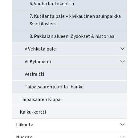
6. Vanha lentokenttä
7. Kutilantaipale – kivikautinen asuinpaikka
& sotilasleiri
8. Pakkalan alueen löydökset & historiaa
Vaihda a
V Vehkataipale
Vaihda a
VI Kyläniemi
Vesireitti
Taipalsaaren juurilla -hanke
Taipalsaaren Kippari
Kaiku-kortti
Vaihda a
Liikunta
Vaihda a
Nuoriso