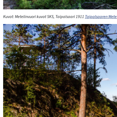
Kuvat:
Metelinvuori kuva
t
SKS,
Taipalsaari
1911
Taipalsaaren Meteli
lasvetovalikkoa
lasvetovalikkoa
lasvetovalikkoa
lasvetovalikkoa