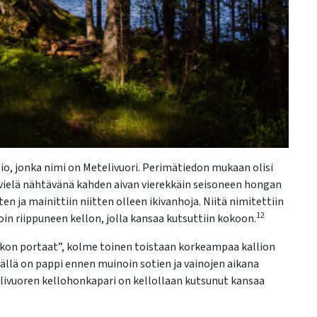
lio, jonka nimi on Metelivuori. Perimätiedon mukaan olisi
on vielä nähtävänä kahden aivan vierekkäin seisoneen hongan
ja mainittiin niitten olleen ikivanhoja. Niitä nimitettiin
12
oin riippuneen kellon, jolla kansaa kutsuttiin kokoon.
irkon portaat”, kolme toinen toistaan korkeampaa kallion
llä on pappi ennen muinoin sotien ja vainojen aikana
elivuoren kellohonkapari on kellollaan kutsunut kansaa