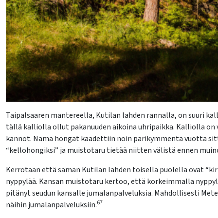
lasvetovalikkoa
lasvetovalikkoa
Taipalsaaren mantereella, Kutilan lahden rannalla, on suuri kal
tällä kalliolla ollut pakanuuden aikoina uhripaikka. Kalliolla 
kannot. Nämä hongat kaadettiin noin parikymmentä vuotta sitten 
“kellohongiksi” ja muistotaru tietää niitten välistä ennen muin
Kerrotaan että saman Kutilan lahden toisella puolella ovat “k
nyppylää. Kansan muistotaru kertoo, että korkeimmalla nyppylä
pitänyt seudun kansalle jumalanpalveluksia. Mahdollisesti Met
67
näihin jumalanpalveluksiin.