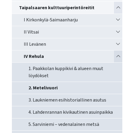
käyttää
Vaihda a
Taipalsaaren kulttuuriperintöreitit
kosketus-
ja
Vaihda a
I Kirkonkylä-Saimaanharju
pyyhkäisyliikkeitä.
Vaihda a
II Vitsai
Vaihda a
III Levänen
Vaihda a
IV Rehula
1. Paakkolan kuppikivi & alueen muut
löydökset
2. Metelivuori
3. Laukniemen esihistoriallinen asutus
4. Lahdenrannan kivikautinen asuinpaikka
5. Sarviniemi – vedenalainen metsä