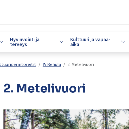
Hyvinvointi ja
Kulttuuri ja vapaa-
Vaihda alasvetovalikkoa
Vaihda alasvetovalikkoa
Vaih
terveys
aika
ttuuriperintöreitit
IV Rehula
2. Metelivuori
2. Metelivuori
lasvetovalikkoa
lasvetovalikkoa