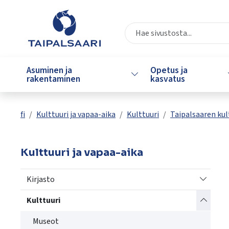
Siirry pääsisältöön
Siirry päävalikkoon
Valitse
käytettävissä
Asuminen ja
Opetus ja
Vaihda alasvetovalikkoa
oleva
rakentaminen
kasvatus
tulos
ylös-
ja
fi
Kulttuuri ja vapaa-aika
Kulttuuri
Taipalsaaren kul
alasnuolilla.
Siirry
valittuun
Kulttuuri ja vapaa-aika
hakutulokseen
painamalla
Vaihda a
Kirjasto
enteriä.
Kosketuslaitteiden
Vaihda a
Kulttuuri
käyttäjät
Museot
voivat