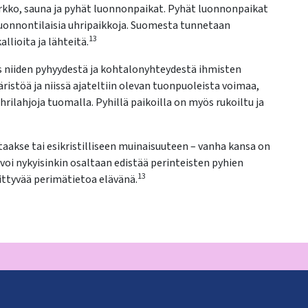
irkko, sauna ja pyhät luonnonpaikat. Pyhät luonnonpaikat
luonnontilaisia uhripaikkoja. Suomesta tunnetaan
13
llioita ja lähteitä.
s niiden pyhyydestä ja kohtalonyhteydestä ihmisten
ristöä ja niissä ajateltiin olevan tuonpuoleista voimaa,
rilahjoja tuomalla. Pyhillä paikoilla on myös rukoiltu ja
aakse tai esikristilliseen muinaisuuteen – vanha kansa on
voi nykyisinkin osaltaan edistää perinteisten pyhien
13
iittyvää perimätietoa elävänä.