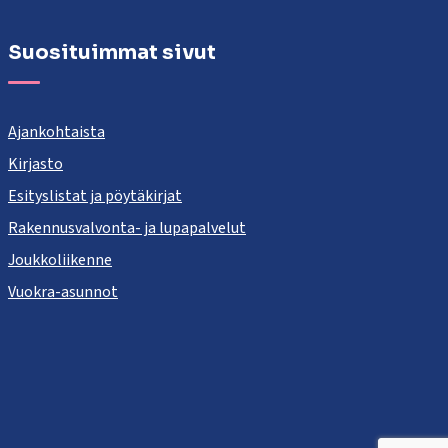
Suosituimmat sivut
Ajankohtaista
Kirjasto
Esityslistat ja pöytäkirjat
Rakennusvalvonta- ja lupapalvelut
Joukkoliikenne
Vuokra-asunnot