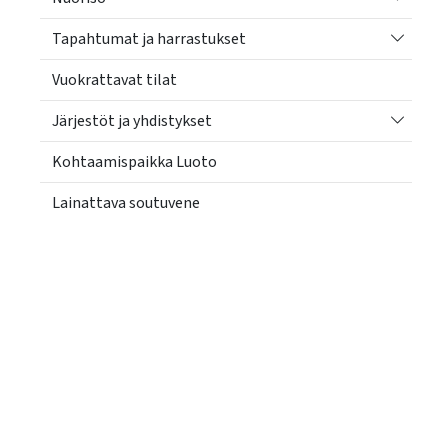
Vaihda a
Tapahtumat ja harrastukset
Vuokrattavat tilat
Vaihda a
Järjestöt ja yhdistykset
Kohtaamispaikka Luoto
Lainattava soutuvene