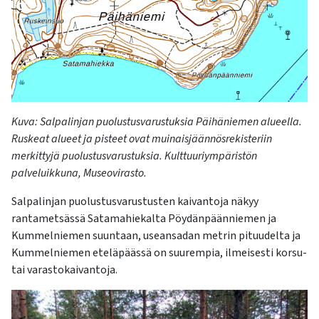
Kuva:
Salpalinjan
puolustusvarustuksia
Päihän
iemen
alueella.
Ruskeat alueet ja pisteet ovat muinaisjäännösrekisteriin
merkittyjä puolustusvarustuksia.
Kulttuuriympäristön
palveluikkuna,
Museovirasto
.
Salpalinjan p
uolustusvarustusten kaivantoja näkyy
rantametsässä Satamah
iekalta Pöydänpäänniemen ja
Kummelniemen
suuntaan
, useansadan metrin pituudelta ja
Kummelniemen
eteläpäässä on suurempia, ilme
isesti korsu-
tai varastokaivantoja.