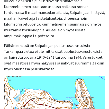
Alueella on useita puolustusvarustuskaivantoja.
kosketus-
Kummelniemen suuntaan useassa paikassa rannan
ja
tuntumassa II maailmansodan aikaisia, Salpalinjaan liittyviä,
pyyhkäisyliikkeitä.
maahan kaivettuja taisteluhautoja, yhteensä noin
kilometrin pituudelta. Kummelniemen suunnassa on myös
muutamia korsukuoppia. Alueella on myös useita
ampumakuoppia ts. poteroita.
Päihäniemessä on Salpalinjan puolustusvarustuksia.
Tarkempaa tietoa ei ole mitkä osat puolustusvarustuksista
on kaivettu vuosina 1940–1941 tai vuonna 1944. Varustukset
ovat maastossa hyvin näkyvissä ja näkyvät suurimmalta osin
myös oheisessa peruskartassa.