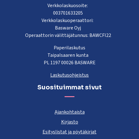
Verkkolaskuosoite:
003701633205
Verkkolaskuoperaattori:
Basware Oyj
Operaattorin välittäjätunnus: BAWCFI22
Paperilaskutus
Taipalsaaren kunta
PL 1197 00026 BASWARE
Laskutusohjeistus
Suosituimmat sivut
Ajankohtaista
Kirjasto
Esityslistat ja pöytäkirjat