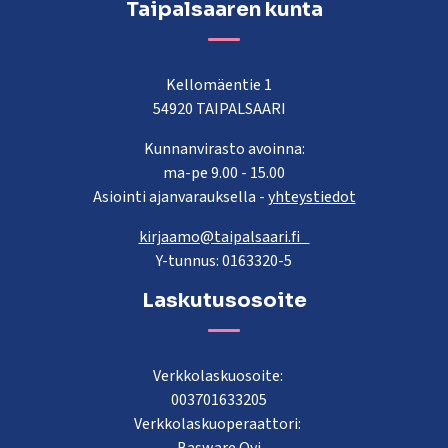
Taipalsaaren kunta
Kellomäentie 1
54920 TAIPALSAARI
Kunnanvirasto avoinna:
ma-pe 9.00 - 15.00
Asiointi ajanvarauksella -
yhteystiedot
kirjaamo@taipalsaari.fi
Y-tunnus: 0163320-5
Laskutusosoite
Verkkolaskuosoite:
003701633205
Verkkolaskuoperaattori: