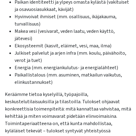
Paikan identiteetti ja ylpeys omasta kylästä (vakituiset
ja osavuosiasukkaat, kävijät)
Hyvinvoivat ihmiset (mm. osallisuus, ikäjakauma,
turvallisuus)
Makea vesi (vesivarat, veden laatu, veden käyttö,
jätevesi)
Ekosysteemit (kasvit, eläimet, vesi, maa, ilma)
Julkiset palvelut ja arjen infra (mm. koulu, päivähoito,
verot ja tuet)
Energia (mm. energiankulutus- ja energialähteet)
Paikallistalous (mm. asuminen, matkailun vaikutus,
elinkustannukset)
Keräämme tietoa kyselyillä, työpajoilla,
keskustelutilaisuuksilla ja tilastoilla. Tulokset ohjaavat
konkreettisia toimenpiteitä: mitä kannattaa vahvistaa, mitä
kehittää ja miten voimavarat pidetään elinvoimaisina.
Toimintaperiaatteena on, että kunta mahdollistaa,
kyläläiset tekevät – tulokset syntyvät yhteistyössä