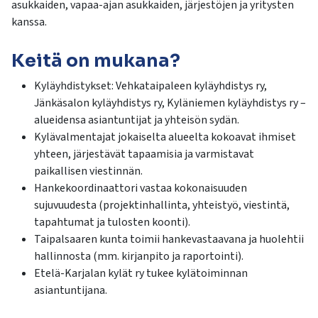
asukkaiden, vapaa-ajan asukkaiden, järjestöjen ja yritysten
kanssa.
Keitä on mukana?
Kyläyhdistykset: Vehkataipaleen kyläyhdistys ry,
Jänkäsalon kyläyhdistys ry, Kyläniemen kyläyhdistys ry –
alueidensa asiantuntijat ja yhteisön sydän.
Kylävalmentajat jokaiselta alueelta kokoavat ihmiset
yhteen, järjestävät tapaamisia ja varmistavat
paikallisen viestinnän.
Hankekoordinaattori vastaa kokonaisuuden
sujuvuudesta (projektinhallinta, yhteistyö, viestintä,
tapahtumat ja tulosten koonti).
Taipalsaaren kunta toimii hankevastaavana ja huolehtii
hallinnosta (mm. kirjanpito ja raportointi).
Etelä-Karjalan kylät ry tukee kylätoiminnan
asiantuntijana.