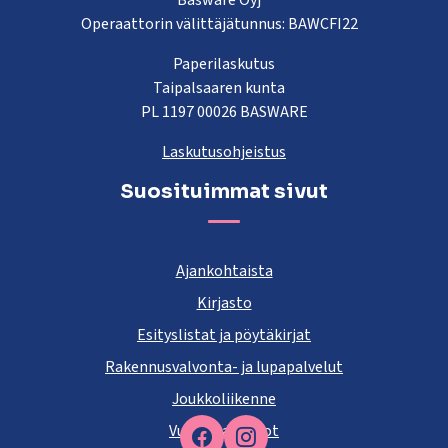
Basware Oyj
Operaattorin välittäjätunnus: BAWCFI22
Paperilaskutus
Taipalsaaren kunta
PL 1197 00026 BASWARE
Laskutusohjeistus
Suosituimmat sivut
Ajankohtaista
Kirjasto
Esityslistat ja pöytäkirjat
Rakennusvalvonta- ja lupapalvelut
Joukkoliikenne
Vuokra-asunnot
Facebook