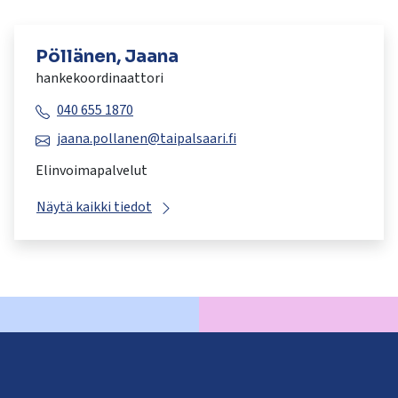
Pöllänen, Jaana
hankekoordinaattori
040 655 1870
jaana.pollanen@taipalsaari.fi
Elinvoimapalvelut
Näytä kaikki tiedot