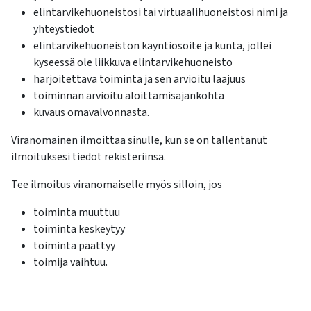
elintarvikehuoneistosi tai virtuaalihuoneistosi nimi ja
yhteystiedot
elintarvikehuoneiston käyntiosoite ja kunta, jollei
kyseessä ole liikkuva elintarvikehuoneisto
harjoitettava toiminta ja sen arvioitu laajuus
toiminnan arvioitu aloittamisajankohta
kuvaus omavalvonnasta.
Viranomainen ilmoittaa sinulle, kun se on tallentanut
ilmoituksesi tiedot rekisteriinsä.
Tee ilmoitus viranomaiselle myös silloin, jos
toiminta muuttuu
toiminta keskeytyy
toiminta päättyy
toimija vaihtuu.