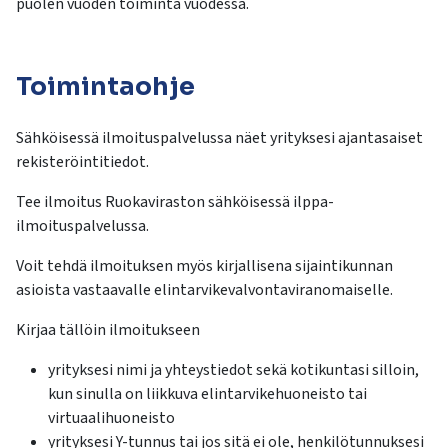
puolen vuoden toiminta vuodessa.
Toimintaohje
Sähköisessä ilmoituspalvelussa näet yrityksesi ajantasaiset
rekisteröintitiedot.
Tee ilmoitus Ruokaviraston sähköisessä ilppa-
ilmoituspalvelussa.
Voit tehdä ilmoituksen myös kirjallisena sijaintikunnan
asioista vastaavalle elintarvikevalvontaviranomaiselle.
Kirjaa tällöin ilmoitukseen
yrityksesi nimi ja yhteystiedot sekä kotikuntasi silloin,
kun sinulla on liikkuva elintarvikehuoneisto tai
virtuaalihuoneisto
yrityksesi Y-tunnus tai jos sitä ei ole, henkilötunnuksesi