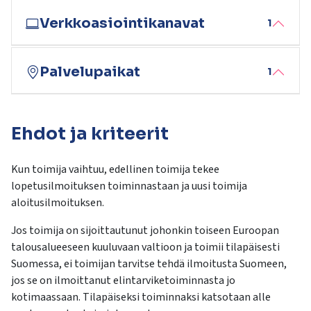
Verkkoasiointikanavat
1
Palvelupaikat
1
Ehdot ja kriteerit
Kun toimija vaihtuu, edellinen toimija tekee
lopetusilmoituksen toiminnastaan ja uusi toimija
aloitusilmoituksen.
Jos toimija on sijoittautunut johonkin toiseen Euroopan
talousalueeseen kuuluvaan valtioon ja toimii tilapäisesti
Suomessa, ei toimijan tarvitse tehdä ilmoitusta Suomeen,
jos se on ilmoittanut elintarviketoiminnasta jo
kotimaassaan. Tilapäiseksi toiminnaksi katsotaan alle