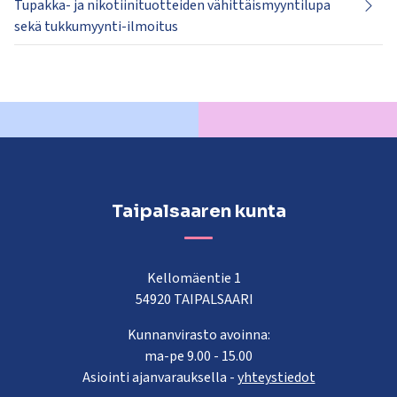
Tupakka- ja nikotiinituotteiden vähittäismyyntilupa
sekä tukkumyynti-ilmoitus
Taipalsaaren kunta
Kellomäentie 1
54920 TAIPALSAARI
Kunnanvirasto avoinna:
ma-pe 9.00 - 15.00
Asiointi ajanvarauksella -
yhteystiedot