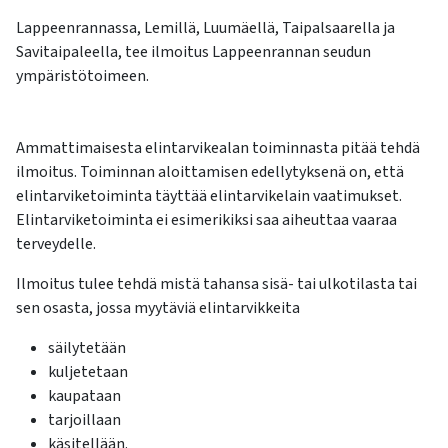
kosketus-
Lappeenrannassa, Lemillä, Luumäellä, Taipalsaarella ja
ja
Savitaipaleella, tee ilmoitus Lappeenrannan seudun
pyyhkäisyliikkeitä.
ympäristötoimeen.
Ammattimaisesta elintarvikealan toiminnasta pitää tehdä
ilmoitus. Toiminnan aloittamisen edellytyksenä on, että
elintarviketoiminta täyttää elintarvikelain vaatimukset.
Elintarviketoiminta ei esimerikiksi saa aiheuttaa vaaraa
terveydelle.
Ilmoitus tulee tehdä mistä tahansa sisä- tai ulkotilasta tai
sen osasta, jossa myytäviä elintarvikkeita
säilytetään
kuljetetaan
kaupataan
tarjoillaan
käsitellään.