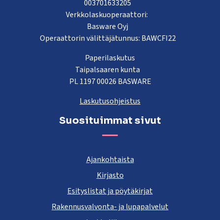
003701633205
Verkkolaskuoperaattori:
Basware Oyj
Operaattorin välittäjätunnus: BAWCFI22
Paperilaskutus
Taipalsaaren kunta
PL 1197 00026 BASWARE
Laskutusohjeistus
Suosituimmat sivut
Ajankohtaista
Kirjasto
Esityslistat ja pöytäkirjat
Rakennusvalvonta- ja lupapalvelut