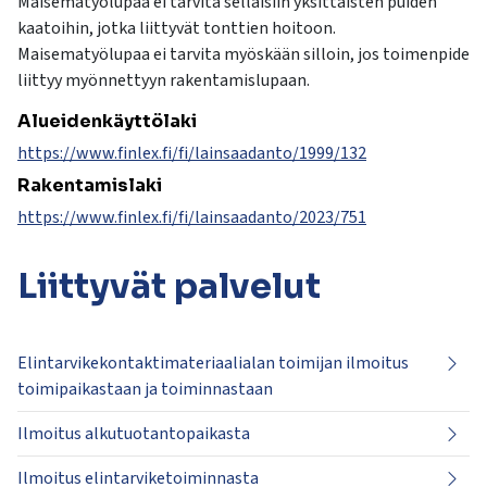
Maisematyölupaa ei tarvita sellaisiin yksittäisten puiden
kaatoihin, jotka liittyvät tonttien hoitoon.
Maisematyölupaa ei tarvita myöskään silloin, jos toimenpide
liittyy myönnettyyn rakentamislupaan.
Alueidenkäyttölaki
https://www.finlex.fi/fi/lainsaadanto/1999/132
Rakentamislaki
https://www.finlex.fi/fi/lainsaadanto/2023/751
Liittyvät
palvelut
Elintarvikekontaktimateriaalialan toimijan ilmoitus
toimipaikastaan ja toiminnastaan
Ilmoitus alkutuotantopaikasta
Ilmoitus elintarviketoiminnasta