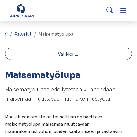
Palaute
Siirry pääsisältöön
Siirry päävalikkoon
Search
Asuminen ja rakentaminen
Vaihda
Yhteystiedot
Valitse
VisitTaipalsaari.fi
käytettävissä
Opetus ja kasvatus
Vaihda
fi
Palvelut
Maisematyölupa
oleva
tulos
ylös-
Hyvinvointi ja terveys
Vaihda
Valikko
ja
alasnuolilla.
Kulttuuri ja vapaa-aika
Vaihda
Maisematyölupa
Siirry
valittuun
hakutulokseen
Maisematyölupaa edellytetään kun tehdään
Kunta ja päätöksenteko
Vaihda
painamalla
maisemaa muuttavaa maanakennustyötä
enteriä.
Työ ja yrittäminen
Vaihda
Kosketuslaitteiden
Maa-alueen omistajan tai haltijan on haettava
käyttäjät
maisematyölupa maisemaa muuttavaan
voivat
maanrakennustyöhön, puiden kaatamiseen ja vastaaviin
käyttää