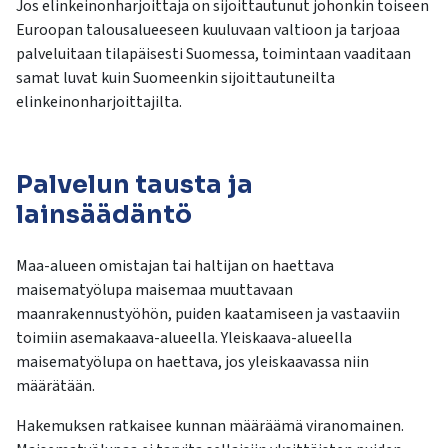
Jos elinkeinonharjoittaja on sijoittautunut johonkin toiseen
Euroopan talousalueeseen kuuluvaan valtioon ja tarjoaa
palveluitaan tilapäisesti Suomessa, toimintaan vaaditaan
samat luvat kuin Suomeenkin sijoittautuneilta
elinkeinonharjoittajilta.
Palvelun tausta ja
lainsäädäntö
Maa-alueen omistajan tai haltijan on haettava
maisematyölupa maisemaa muuttavaan
maanrakennustyöhön, puiden kaatamiseen ja vastaaviin
toimiin asemakaava-alueella. Yleiskaava-alueella
maisematyölupa on haettava, jos yleiskaavassa niin
määrätään.
Hakemuksen ratkaisee kunnan määräämä viranomainen.