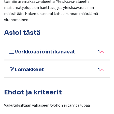
toimiin asemakaava-alueella. Yleiskaava-alueella
kosketus-
maisematyölupa on haettava, jos yleiskaavassa niin
ja
määrätään. Hakemuksen ratkaisee kunnan määräämä
pyyhkäisyliikkeitä.
viranomainen.
Asioi tästä
Verkkoasiointikanavat
1
Lomakkeet
1
Ehdot ja kriteerit
Vaikutuksiltaan vähäiseen työhön ei tarvita lupaa.