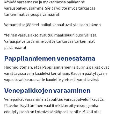
käykää varaamassa ja maksamassa paikkanne
varauspalvelussamme. Sieltä voitte myös tarkastaa
tarkemmat varauspäivämäärät.
Varaamatta jääneet paikat vapautuvat yleiseen jakoon.
Yleinen varausjakso avautuu maaliskuun puolivälissä.
Varauspalvelustamme voitte tarkastaa tarkemmat
päivämäärät.
Pappilanniemen venesatama
Huomioittehan, että Pappilanniemen laiturin 2 paikat ovat
varattavissa vain kaudeksi kerrallaan. Kauden päätyttyä ne
vapautuvat seuraavalle kaudelle yleisesti varattaviksi.
Venepaikkojen varaaminen
Venepaikat varaaminen tapahtuu varauspalvelun kautta.
Palvelun käyttäminen vaatii rekisteröitymisen, jonka
edellytyksenä on toimiva sähköpostiosoite. Mikäli olet