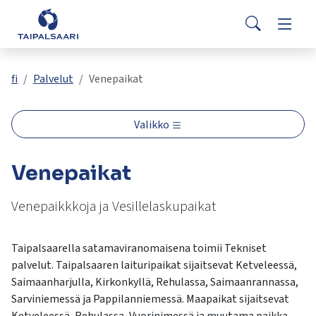
Palaute
Siirry pääsisältöön
Siirry päävalikkoon
Search
Asuminen ja rakentaminen
Vaihda
Yhteystiedot
Valitse
VisitTaipalsaari.fi
käytettävissä
Opetus ja kasvatus
Vaihda
fi
Palvelut
Venepaikat
oleva
tulos
ylös-
Hyvinvointi ja terveys
Vaihda
Valikko
ja
alasnuolilla.
Kulttuuri ja vapaa-aika
Vaihda
Venepaikat
Siirry
valittuun
hakutulokseen
Venepaikkkoja ja Vesillelaskupaikat
Kunta ja päätöksenteko
Vaihda
painamalla
enteriä.
Taipalsaarella satamaviranomaisena toimii Tekniset
Työ ja yrittäminen
Vaihda
Kosketuslaitteiden
palvelut. Taipalsaaren laituripaikat sijaitsevat Ketveleessä,
käyttäjät
Saimaanharjulla, Kirkonkyllä, Rehulassa, Saimaanrannassa,
voivat
Sarviniemessä ja Pappilanniemessä. Maapaikat sijaitsevat
käyttää