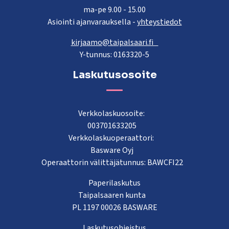
ma-pe 9.00 - 15.00
Asiointi ajanvarauksella -
yhteystiedot
kirjaamo@taipalsaari.fi
Y-tunnus: 0163320-5
Laskutusosoite
Verkkolaskuosoite:
003701633205
Verkkolaskuoperaattori:
Basware Oyj
Operaattorin välittäjätunnus: BAWCFI22
Paperilaskutus
Taipalsaaren kunta
PL 1197 00026 BASWARE
Laskutusohjeistus