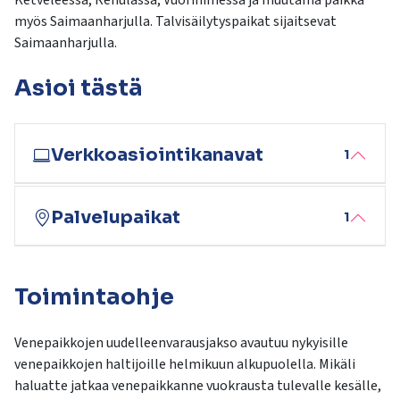
Ketveleessä, Rehulassa, Vuorinimessä ja muutama paikka
kosketus-
myös Saimaanharjulla. Talvisäilytyspaikat sijaitsevat
ja
Saimaanharjulla.
pyyhkäisyliikkeitä.
Asioi tästä
Verkkoasiointikanavat
1
Palvelupaikat
1
Toimintaohje
Venepaikkojen uudelleenvarausjakso avautuu nykyisille
venepaikkojen haltijoille helmikuun alkupuolella. Mikäli
haluatte jatkaa venepaikkanne vuokrausta tulevalle kesälle,