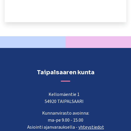
kosketus-
ja
pyyhkäisyliikkeitä.
Taipalsaaren kunta
Kellomäentie 1
54920 TAIPALSAARI
Kunnanvirasto avoinna:
ma-pe 9.00 - 15.00
Asiointi ajanvarauksella -
yhteystiedot