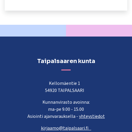
kosketus-
ja
pyyhkäisyliikkeitä.
Taipalsaaren kunta
Kellomäentie 1
54920 TAIPALSAARI
Kunnanvirasto avoinna:
ma-pe 9.00 - 15.00
Asiointi ajanvarauksella -
yhteystiedot
kirjaamo@taipalsaari.fi