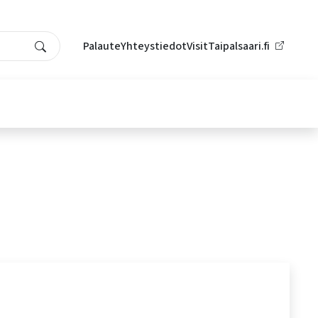
Palaute
Yhteystiedot
VisitTaipalsaari.fi
Search