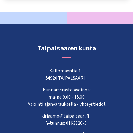
kosketus-
ja
pyyhkäisyliikkeitä.
Taipalsaaren kunta
Kellomäentie 1
54920 TAIPALSAARI
Kunnanvirasto avoinna:
ma-pe 9.00 - 15.00
Asiointi ajanvarauksella -
yhteystiedot
kirjaamo@taipalsaari.fi
Y-tunnus: 0163320-5