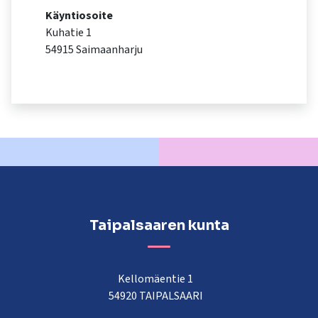
kosketus-
Käyntiosoite
ja
Kuhatie 1
pyyhkäisyliikkeitä.
54915 Saimaanharju
Taipalsaaren kunta
Kellomäentie 1
54920 TAIPALSAARI