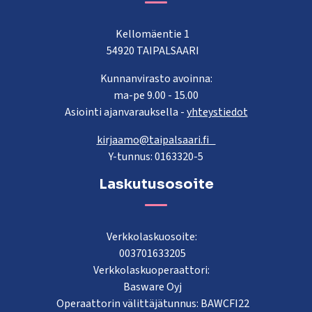
Kellomäentie 1
54920 TAIPALSAARI
Kunnanvirasto avoinna:
ma-pe 9.00 - 15.00
Asiointi ajanvarauksella -
yhteystiedot
kirjaamo@taipalsaari.fi
Y-tunnus: 0163320-5
Laskutusosoite
Verkkolaskuosoite:
003701633205
Verkkolaskuoperaattori:
Basware Oyj
Operaattorin välittäjätunnus: BAWCFI22