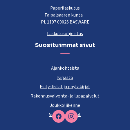
Paperilaskutus
Taipalsaaren kunta
PL 1197 00026 BASWARE
Laskutusohjeistus
Suosituimmat sivut
Ajankohtaista
Kirjasto
Esityslistat ja pöytäkirjat
Rakennusvalvonta- ja lupapalvelut
Joukkoliikenne
Vuokra-asunnot
Facebook