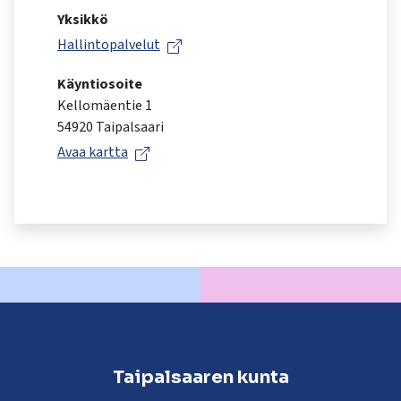
kosketus-
Yksikkö
ja
Hallintopalvelut
pyyhkäisyliikkeitä.
Käyntiosoite
Kellomäentie 1
54920 Taipalsaari
Avaa kartta
Taipalsaaren kunta