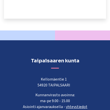
kosketus-
ja
pyyhkäisyliikkeitä.
Taipalsaaren kunta
Kellomäentie 1
54920 TAIPALSAARI
Kunnanvirasto avoinna:
ma-pe 9.00 - 15.00
Asiointi ajanvarauksella -
yhteystiedot