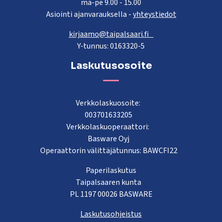
ma-pe 9.00 - 15.00
Asiointi ajanvarauksella -
yhteystiedot
kirjaamo@taipalsaari.fi
Y-tunnus: 0163320-5
Laskutusosoite
Verkkolaskuosoite:
003701633205
Verkkolaskuoperaattori:
Basware Oyj
Operaattorin välittäjätunnus: BAWCFI22
Paperilaskutus
Taipalsaaren kunta
PL 1197 00026 BASWARE
Laskutusohjeistus