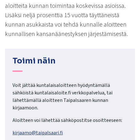
kosketus-
aloitteita kunnan toimintaa koskevissa asioissa.
ja
Lisäksi neljä prosenttia 15 vuotta täyttäneistä
pyyhkäisyliikkeitä.
kunnan asukkaista voi tehdä kunnalle aloitteen
kunnallisen kansanäänestyksen järjestämisestä.
Toimi näin
Voit jättää kuntalaisaloitteen hyödyntämällä
sähköistä kuntalaisaloite.fi verkkopalvelua, tai
lähettämällä aloitteen Taipalsaaren kunnan
kirjaamoon.
Aloitteen voi lähettää sähköpostitse osoitteeseen:
kirjaamo@taipalsaari.fi