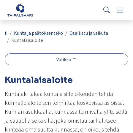
Palaute
Siirry pääsisältöön
Siirry päävalikkoon
Search
Asuminen ja rakentaminen
Vaihda
Yhteystiedot
Valitse
VisitTaipalsaari.fi
käytettävissä
Opetus ja kasvatus
Vaihda
fi
Kunta ja päätöksenteko
Osallistu ja vaikuta
oleva
Kuntalaisaloite
tulos
ylös-
Hyvinvointi ja terveys
Vaihda
ja
Valikko
alasnuolilla.
Kulttuuri ja vapaa-aika
Vaihda
Siirry
Kuntalaisaloite
valittuun
hakutulokseen
Kunta ja päätöksenteko
Vaihda
painamalla
Kuntalaki takaa kuntalaisille oikeuden tehdä
enteriä.
kunnalle aloite sen toimintaa koskevissa asioissa.
Työ ja yrittäminen
Vaihda
Kosketuslaitteiden
Kunnan asukkaalla, kunnassa toimivalla yhteisöllä
käyttäjät
ja säätiöllä sekä sillä, joka omistaa tai hallitsee
voivat
käyttää
kiinteää omaisuutta kunnassa, on oikeus tehdä