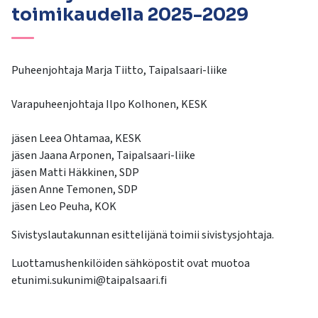
kosketus-
toimikaudella 2025-2029
ja
pyyhkäisyliikkeitä.
Puheenjohtaja Marja Tiitto, Taipalsaari-liike
Varapuheenjohtaja Ilpo Kolhonen, KESK
jäsen Leea Ohtamaa, KESK
jäsen Jaana Arponen, Taipalsaari-liike
jäsen Matti Häkkinen, SDP
jäsen Anne Temonen, SDP
jäsen Leo Peuha, KOK
Sivistyslautakunnan esittelijänä toimii sivistysjohtaja.
Luottamushenkilöiden sähköpostit ovat muotoa
etunimi.sukunimi@taipalsaari.fi