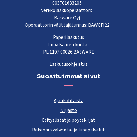
003701633205
Verkkolaskuoperaattori:
Basware Oyj
Operaattorin välittäjätunnus: BAWCFI22
Paperilaskutus
Taipalsaaren kunta
PL 1197 00026 BASWARE
Laskutusohjeistus
Suosituimmat sivut
Ajankohtaista
Kirjasto
Esityslistat ja pöytäkirjat
Rakennusvalvonta- ja lupapalvelut