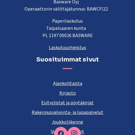
Basware Oyj
Operaattorin välittäjätunnus: BAWCFI22
Paperilaskutus
Taipalsaaren kunta
PL 1197 00026 BASWARE
Laskutusohjeistus
Suosituimmat sivut
Ajankohtaista
Kirjasto
Esityslistat ja pöytäkirjat
Rakennusvalvonta- ja lupapalvelut
Joukkoliikenne
Vuokra-asunnot
Facebook