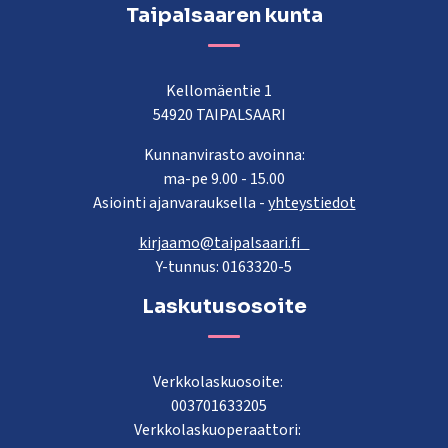
Taipalsaaren kunta
Kellomäentie 1
54920 TAIPALSAARI
Kunnanvirasto avoinna:
ma-pe 9.00 - 15.00
Asiointi ajanvarauksella -
yhteystiedot
kirjaamo@taipalsaari.fi
Y-tunnus: 0163320-5
Laskutusosoite
Verkkolaskuosoite:
003701633205
Verkkolaskuoperaattori: