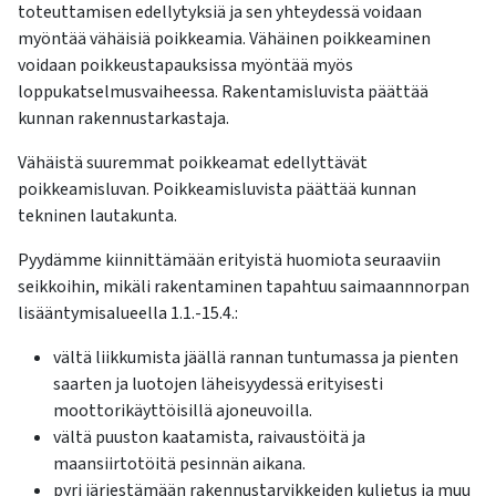
kosketus-
toteuttamisen edellytyksiä ja sen yhteydessä voidaan
ja
myöntää vähäisiä poikkeamia. Vähäinen poikkeaminen
pyyhkäisyliikkeitä.
voidaan poikkeustapauksissa myöntää myös
loppukatselmusvaiheessa. Rakentamisluvista päättää
kunnan rakennustarkastaja.
Vähäistä suuremmat poikkeamat edellyttävät
poikkeamisluvan. Poikkeamisluvista päättää kunnan
tekninen lautakunta.
Pyydämme kiinnittämään erityistä huomiota seuraaviin
seikkoihin, mikäli rakentaminen tapahtuu saimaannnorpan
lisääntymisalueella 1.1.-15.4.:
vältä liikkumista jäällä rannan tuntumassa ja pienten
saarten ja luotojen läheisyydessä erityisesti
moottorikäyttöisillä ajoneuvoilla.
vältä puuston kaatamista, raivaustöitä ja
maansiirtotöitä pesinnän aikana.
pyri järjestämään rakennustarvikkeiden kuljetus ja muu