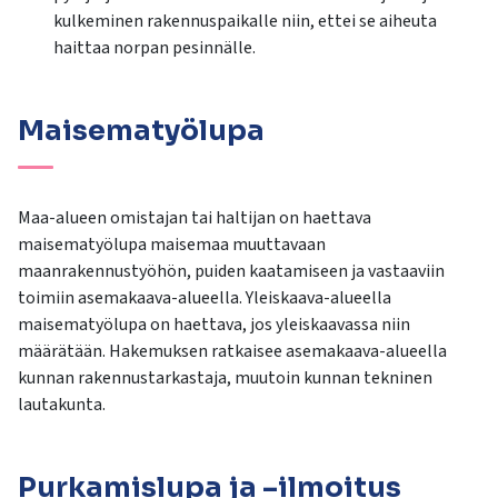
kulkeminen rakennuspaikalle niin, ettei se aiheuta
haittaa norpan pesinnälle.
Maisematyölupa
Maa-alueen omistajan tai haltijan on haettava
maisematyölupa maisemaa muuttavaan
maanrakennustyöhön, puiden kaatamiseen ja vastaaviin
toimiin asemakaava-alueella. Yleiskaava-alueella
maisematyölupa on haettava, jos yleiskaavassa niin
määrätään. Hakemuksen ratkaisee asemakaava-alueella
kunnan rakennustarkastaja, muutoin kunnan tekninen
lautakunta.
Purkamislupa ja –ilmoitus