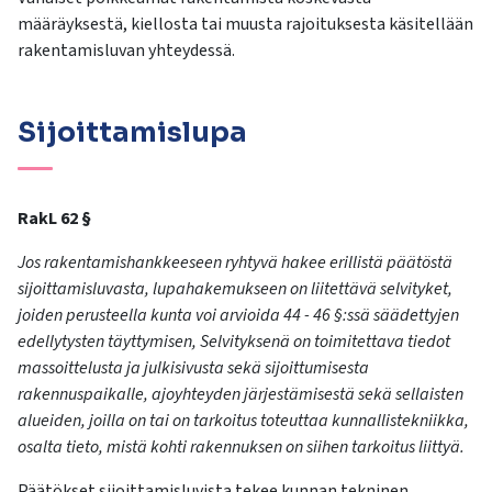
määräyksestä, kiellosta tai muusta rajoituksesta käsitellään
rakentamisluvan yhteydessä.
Sijoittamislupa
RakL 62 §
Jos rakentamishankkeeseen ryhtyvä hakee erillistä päätöstä
sijoittamisluvasta, lupahakemukseen on liitettävä selvityket,
joiden perusteella kunta voi arvioida 44 - 46 §:ssä säädettyjen
edellytysten täyttymisen, Selvityksenä on toimitettava tiedot
massoittelusta ja julkisivusta sekä sijoittumisesta
rakennuspaikalle, ajoyhteyden järjestämisestä sekä sellaisten
alueiden, joilla on tai on tarkoitus toteuttaa kunnallistekniikka,
osalta tieto, mistä kohti rakennuksen on siihen tarkoitus liittyä.
Päätökset sijoittamisluvista tekee kunnan tekninen