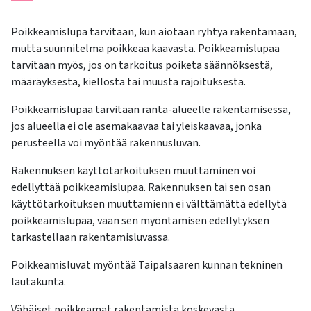
Poikkeamislupa tarvitaan, kun aiotaan ryhtyä rakentamaan,
mutta suunnitelma poikkeaa kaavasta. Poikkeamislupaa
tarvitaan myös, jos on tarkoitus poiketa säännöksestä,
määräyksestä, kiellosta tai muusta rajoituksesta.
Poikkeamislupaa tarvitaan ranta-alueelle rakentamisessa,
jos alueella ei ole asemakaavaa tai yleiskaavaa, jonka
perusteella voi myöntää rakennusluvan.
Rakennuksen käyttötarkoituksen muuttaminen voi
edellyttää poikkeamislupaa. Rakennuksen tai sen osan
käyttötarkoituksen muuttamienn ei välttämättä edellytä
poikkeamislupaa, vaan sen myöntämisen edellytyksen
tarkastellaan rakentamisluvassa.
Poikkeamisluvat myöntää Taipalsaaren kunnan tekninen
lautakunta.
Vähäiset poikkeamat rakentamista koskevasta