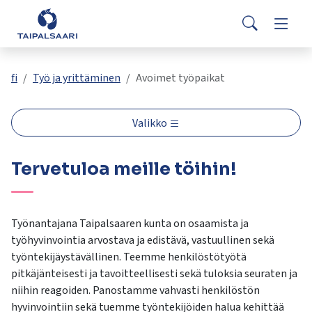
Palaute
Siirry pääsisältöön
Siirry päävalikkoon
Search
Asuminen ja rakentaminen
Vaihda
Yhteystiedot
Valitse
VisitTaipalsaari.fi
käytettävissä
Opetus ja kasvatus
Vaihda
fi
Työ ja yrittäminen
Avoimet työpaikat
oleva
tulos
ylös-
Hyvinvointi ja terveys
Vaihda
Valikko
ja
alasnuolilla.
Kulttuuri ja vapaa-aika
Vaihda
Tervetuloa meille töihin!
Siirry
valittuun
hakutulokseen
Kunta ja päätöksenteko
Vaihda
painamalla
Työnantajana Taipalsaaren kunta on osaamista ja
enteriä.
työhyvinvointia arvostava ja edistävä, vastuullinen sekä
Työ ja yrittäminen
Vaihda
Kosketuslaitteiden
työntekijäystävällinen. Teemme henkilöstötyötä
käyttäjät
pitkäjänteisesti ja tavoitteellisesti sekä tuloksia seuraten ja
voivat
niihin reagoiden. Panostamme vahvasti henkilöstön
käyttää
hyvinvointiin sekä tuemme työntekijöiden halua kehittää