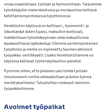
kosketus-
omaa osaamistaan, työtään ja hyvinvointiaan. Tarjoamme
ja
työntekijöille mielenkiintoisia ja monipuolisia tehtäviä
pyyhkäisyliikkeitä.
kehittämismyönteisessä työyhteisössä.
Henkilöstön käytössä on kulttuuri-, hyvinvointi- ja
liikuntaedut kuten Epassi, maksuton kuntosali,
mahdollisuus työsuhdepyörään sekä maksuttomia
kuukausittaisia lajikokeiluja. Olemme perhemyönteinen
työyhteisö ja meille on myönnetty Suomen aktiivisin
työpaikka -sertifikaatti. Lisäksi henkilöstöllämme on
käytössä kattavat työterveyshuollon palvelut.
Pyrimme siihen, että jokainen saisi tehdä työtään
innostuneesti omilla vahvuuksillaan ja kokisi työnsä
merkitykselliseksi. Tutustuthan rohkeasti avoimiin
työpaikkoihimme.
Avoimet työpaikat