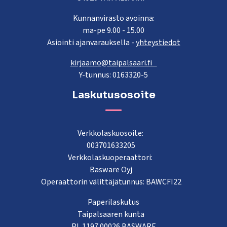
Kunnanvirasto avoinna:
ma-pe 9.00 - 15.00
Asiointi ajanvarauksella -
yhteystiedot
kirjaamo@taipalsaari.fi
Y-tunnus: 0163320-5
Laskutusosoite
Verkkolaskuosoite:
003701633205
Verkkolaskuoperaattori:
Basware Oyj
Operaattorin välittäjätunnus: BAWCFI22
Paperilaskutus
Taipalsaaren kunta
PL 1197 00026 BASWARE