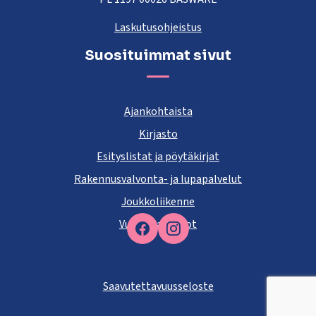
Laskutusohjeistus
Suosituimmat sivut
Ajankohtaista
Kirjasto
Esityslistat ja pöytäkirjat
Rakennusvalvonta- ja lupapalvelut
Joukkoliikenne
Vuokra-asunnot
Facebook
Saavutettavuusseloste