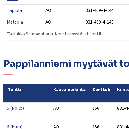
Tapiola
AO
831-409-4-144
Metsola
AO
831-409-4-145
Taulukko Saimaanharju-Konstu myytävät tontit
Pappilanniemi myytävät to
Tontti
Kaavamerkintä
Kortteli
Kiint
5 (Roilo)
AO
156
831-4
6 (Kuru)
AO
156
831-4