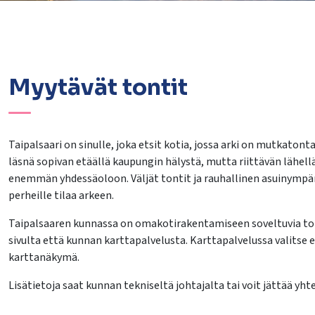
Myytävät tontit
lasvetovalikkoa
Taipalsaari on sinulle, joka etsit kotia, jossa arki on mutkatont
läsnä sopivan etäällä kaupungin hälystä, mutta riittävän lähellä p
lasvetovalikkoa
enemmän yhdessäoloon. Väljät tontit ja rauhallinen asuinympäri
perheille tilaa arkeen.
lasvetovalikkoa
Taipalsaaren kunnassa on omakotirakentamiseen soveltuvia tontt
lasvetovalikkoa
sivulta että kunnan karttapalvelusta. Karttapalvelussa valitse e
karttanäkymä.
Lisätietoja saat kunnan tekniseltä johtajalta tai voit jättää 
lasvetovalikkoa