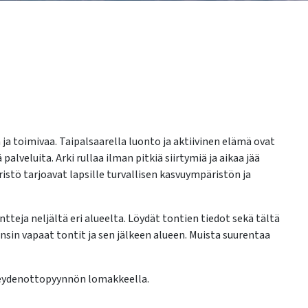
a ja toimivaa. Taipalsaarella luonto ja aktiivinen elämä ovat
alveluita. Arki rullaa ilman pitkiä siirtymiä ja aikaa jää
stö tarjoavat lapsille turvallisen kasvuympäristön ja
eja neljältä eri alueelta. Löydät tontien tiedot sekä tältä
nsin vapaat tontit ja sen jälkeen alueen. Muista suurentaa
yhteydenottopyynnön lomakkeella.