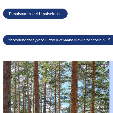
lasvetovalikkoa
lasvetovalikkoa
Taipalsaaren karttapalvelu
lasvetovalikkoa
Yhteydenottopyyntö liittyen vapaana oleviin tontteihin
lasvetovalikkoa