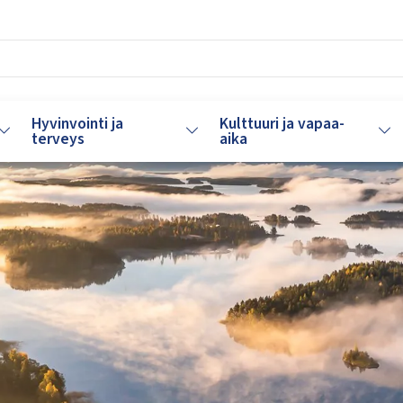
Hyvinvointi ja
Kulttuuri ja vapaa-
Vaihda alasvetovalikkoa
Vaihda alasvetovalikkoa
Vaih
terveys
aika