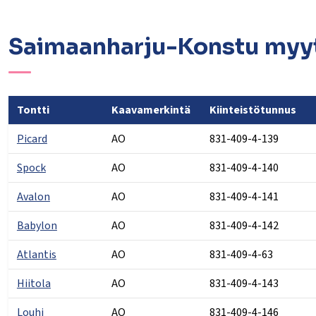
Saimaanharju-Konstu myyt
Tontti
Kaavamerkintä
Kiinteistötunnus
Picard
AO
831-409-4-139
Spock
AO
831-409-4-140
Avalon
AO
831-409-4-141
Babylon
AO
831-409-4-142
Atlantis
AO
831-409-4-63
Hiitola
AO
831-409-4-143
Louhi
AO
831-409-4-146