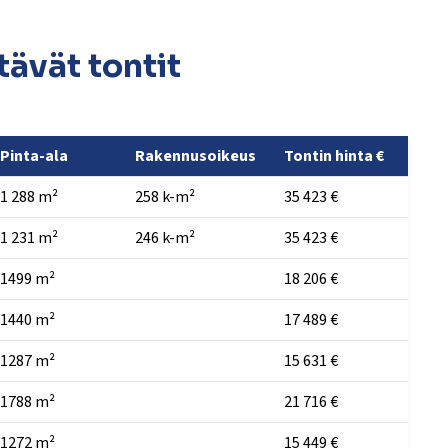
ävät tontit
Pinta-ala
Rakennusoikeus
Tontin hinta €
1 288 m²
258 k-m²
35 423 €
1 231 m²
246 k-m²
35 423 €
1499 m²
18 206 €
1440 m²
17 489 €
1287 m²
15 631 €
1788 m²
21 716 €
1272 m²
15 449 €