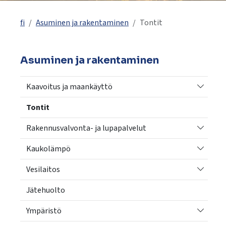
käyttää
kosketus-
fi
Asuminen ja rakentaminen
Tontit
ja
pyyhkäisyliikkeitä.
Asuminen ja rakentaminen
Vaihda a
Kaavoitus ja maankäyttö
Tontit
Vaihda a
Rakennusvalvonta- ja lupapalvelut
Vaihda a
Kaukolämpö
Vaihda a
Vesilaitos
Jätehuolto
Vaihda a
Ympäristö