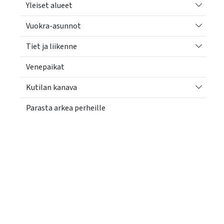
Vaihda a
Yleiset alueet
Vaihda a
Vuokra-asunnot
Vaihda a
Tiet ja liikenne
Venepaikat
Vaihda a
Kutilan kanava
Parasta arkea perheille