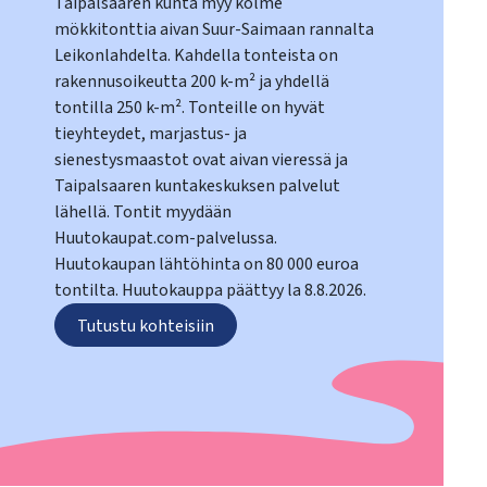
Taipalsaaren kunta myy kolme
mökkitonttia aivan Suur-Saimaan rannalta
Leikonlahdelta. Kahdella tonteista on
rakennusoikeutta 200 k-m² ja yhdellä
tontilla 250 k-m². Tonteille on hyvät
tieyhteydet, marjastus- ja
sienestysmaastot ovat aivan vieressä ja
Taipalsaaren kuntakeskuksen palvelut
lähellä. Tontit myydään
Huutokaupat.com-palvelussa.
Huutokaupan lähtöhinta on 80 000 euroa
tontilta. Huutokauppa päättyy la 8.8.2026.
Tutustu kohteisiin