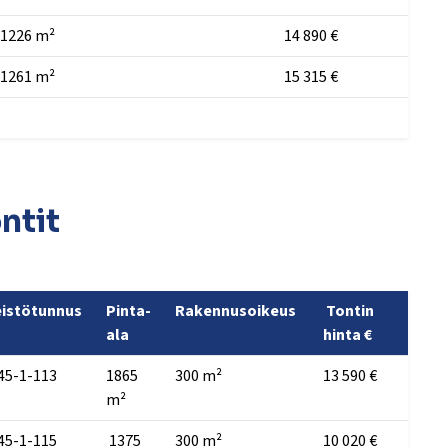
1226 m²
14 890 €
1261 m²
15 315 €
ntit
eistötunnus
Pinta-
Rakennusoikeus
Tontin
ala
hinta €
45-1-113
1865
300 m²
13 590 €
m²
45-1-115
1375
300 m²
10 020 €