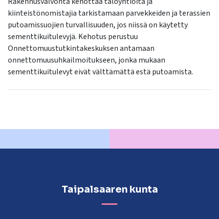
Rakennusvalvonta kehottaa taloyhtiöitä ja
kiinteistönomistajia tarkistamaan parvekkeiden ja terassien
putoamissuojien turvallisuuden, jos niissä on käytetty
sementtikuitulevyjä. Kehotus perustuu
Onnettomuustutkintakeskuksen antamaan
onnettomuusuhkailmoitukseen, jonka mukaan
sementtikuitulevyt eivät välttämättä estä putoamista.
Taipalsaaren kunta