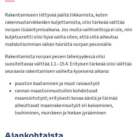
Rakentamiseen liittyvää jäällä liikkumista, kuten
rakennustarvikkeiden kuljettamista, olisi tärkeää välttää
norpan lisääntymisaikana. Jos muita vaihtoehtoja ei ole, niin
kuljetusreitti olisi hyvä valita siten, että siitä aiheutuu
mahdollisimman vähän häiriötä norpan pesinnälle.
Rakentamista norpan pesien läheisyydessä olisi
suositeltavaa välttää 1.1.–15.4. Erityisen tärkeää olisi välttää
seuraavia rakentamisen vaiheita kyseisenä aikana:
puuston kaataminen ja muut raivaustyöt
rannan maastonmuotoihin kohdistuvat
maansiirtotyöt; erityisesti kovaa ääntä ja tärinää
aiheuttavat maanrakennustyöt eli kaivaminen,
louhiminen, murskeen ja hiekan jyrääminen
Ajankohtaista