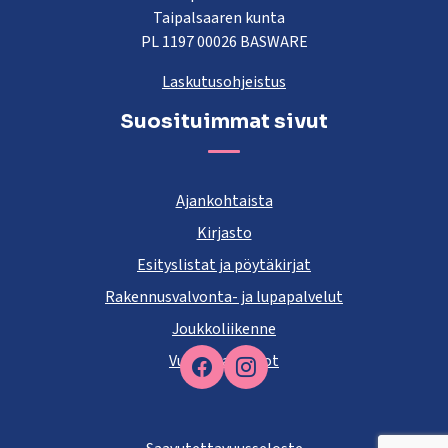
Taipalsaaren kunta
PL 1197 00026 BASWARE
Laskutusohjeistus
Suosituimmat sivut
Ajankohtaista
Kirjasto
Esityslistat ja pöytäkirjat
Rakennusvalvonta- ja lupapalvelut
Joukkoliikenne
Vuokra-asunnot
Facebook