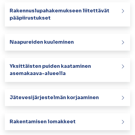
kosketus-
ja
Rakennuslupahakemukseen liitettävät
pyyhkäisyliikkeitä.
pääpiirustukset
Naapureiden kuuleminen
Yksittäisten puiden kaataminen
asemakaava-alueella
Jätevesijärjestelmän korjaaminen
Rakentamisen lomakkeet