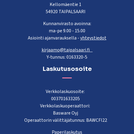
Kellomäentie 1
54920 TAIPALSAARI
Kunnanvirasto avoinna:
ma-pe 9.00 - 15.00
Asiointi ajanvarauksella -
yhteystiedot
kirjaamo@taipalsaari.fi
Y-tunnus: 0163320-5
Laskutusosoite
Verkkolaskuosoite:
003701633205
Verkkolaskuoperaattori:
Basware Oyj
Operaattorin välittäjätunnus: BAWCFI22
Paperilaskutus