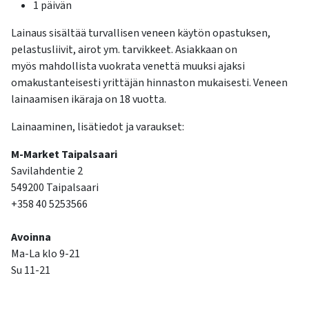
1 päivän
Lainaus sisältää turvallisen veneen käytön opastuksen,
pelastusliivit, airot ym. tarvikkeet. Asiakkaan on
myös mahdollista vuokrata venettä muuksi ajaksi
omakustanteisesti yrittäjän hinnaston mukaisesti. Veneen
lainaamisen ikäraja on 18 vuotta.
Lainaaminen, lisätiedot ja varaukset:
M-Market Taipalsaari
Savilahdentie 2
549200 Taipalsaari
+358 40 5253566
Avoinna
Ma-La klo 9-21
Su 11-21