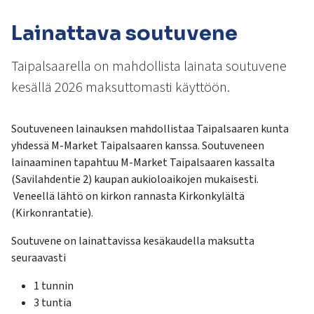
kosketus-
ja
Lainattava soutuvene
pyyhkäisyliikkeitä.
Taipalsaarella on mahdollista lainata soutuvene
kesällä 2026 maksuttomasti käyttöön.
Soutuveneen lainauksen mahdollistaa Taipalsaaren kunta
yhdessä M-Market Taipalsaaren kanssa. Soutuveneen
lainaaminen tapahtuu M-Market Taipalsaaren kassalta
(Savilahdentie 2) kaupan aukioloaikojen mukaisesti.
Veneellä lähtö on kirkon rannasta Kirkonkylältä
(Kirkonrantatie).
Soutuvene on lainattavissa kesäkaudella maksutta
seuraavasti
1 tunnin
3 tuntia