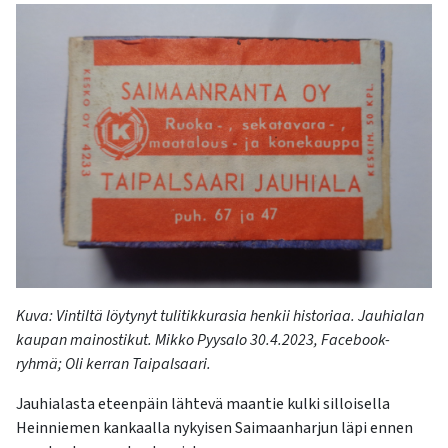
Kuva: Vintiltä löytynyt tulitikkurasia henkii historiaa.
Jauhialan
kaupan mainostikut. Mikko Pyysalo 30.4.2023, Facebook-
ryhmä; Oli kerran Taipalsaari.
Jauhialasta
eteenpäin lähtevä maantie
kulki
silloisella
Heinniemen
kankaalla
nykyisen
Saimaanharjun
läpi ennen