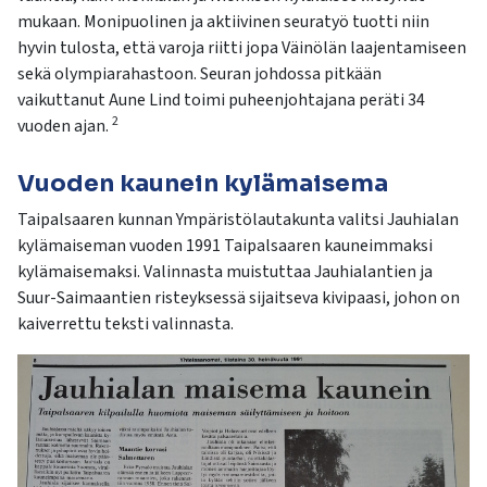
mukaan. Monipuolinen ja aktiivinen seuratyö tuotti niin
hyvin tulosta, että varoja riitti jopa Väinölän laajentamiseen
sekä olympiarahastoon. Seuran johdossa pitkään
vaikuttanut Aune Lind toimi puheenjohtajana peräti 34
2
vuoden ajan.
Vuoden kaunein kylämaisema
Taipalsaaren kunnan Ympäristölautakunta valitsi Jauhialan
kylämaiseman vuoden 1991 Taipalsaaren kauneimmaksi
kylämaisemaksi. Valinnasta muistuttaa Jauhialantien ja
Suur-Saimaantien risteyksessä sijaitseva kivipaasi, johon on
kaiverrettu teksti valinnasta.