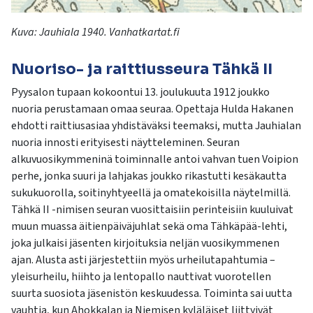
Kuva:
Jauhiala
1940. Vanhatkartat.fi
Nuoriso- ja raittiusseura Tähkä II
Pyysalon tupaan kokoontui 13. joulukuuta 1912 joukko
nuoria perustamaan omaa seuraa. Opettaja Hulda Hakanen
ehdotti raittiusasiaa yhdistäväksi teemaksi, mutta Jauhialan
nuoria innosti erityisesti näytteleminen. Seuran
alkuvuosikymmeninä toiminnalle antoi vahvan tuen Voipion
perhe, jonka suuri ja lahjakas joukko rikastutti kesäkautta
sukukuorolla, soitinyhtyeellä ja omatekoisilla näytelmillä.
Tähkä II -nimisen seuran vuosittaisiin perinteisiin kuuluivat
muun muassa äitienpäiväjuhlat sekä oma Tähkäpää-lehti,
joka julkaisi jäsenten kirjoituksia neljän vuosikymmenen
ajan. Alusta asti järjestettiin myös urheilutapahtumia –
yleisurheilu, hiihto ja lentopallo nauttivat vuorotellen
suurta suosiota jäsenistön keskuudessa. Toiminta sai uutta
vauhtia, kun Ahokkalan ja Niemisen kyläläiset liittyivät