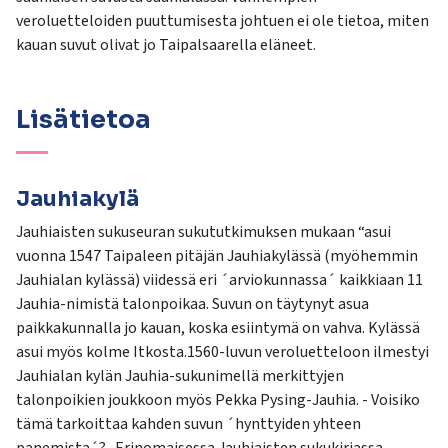
v
eroluetteloiden
puuttumisesta johtuen
ei ole tietoa, miten
kauan
suvut olivat
jo
T
aipalsaarella eläneet
.
Lisätietoa
Jauhiakylä
Jauhiaisten sukuseuran sukututkimuksen mukaan “asui
vuonna 1547 Taipaleen pitäjän Jauhiakylässä (myöhemmin
Jauhialan kylässä) viidessä eri ´arviokunnassa´ kaikkiaan 11
Jauhia-nimistä talonpoikaa. Suvun on täytynyt asua
paikkakunnalla jo kauan, koska esiintymä on vahva. Kylässä
asui myös kolme Itkosta.1560-luvun veroluetteloon ilmestyi
Jauhialan kylän Jauhia-sukunimellä merkittyjen
talonpoikien joukkoon myös Pekka Pysing-Jauhia. - Voisiko
tämä tarkoittaa kahden suvun ´hynttyiden yhteen