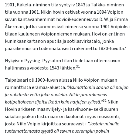
1901, Käkelä-niminen tila syntyi v 1843 ja Talkka-niminen
tila vuonna 1901. Nikin hovin ostivat vuonna 1894 Voipion
suvun kantavanhemmat hovioikeudenneuvos D. W. ja Emma
Åkerman, jotka suomensivat nimensä vuonna 1901 Voipioksi
tilaan kuuluneen Voipionniemen mukaan. Hovi on entinen
kuninkaankartanon aputila ja sotilasvirkatalo, jonka
7
päärakennus on todennäköisesti rakennettu 1830-luvulla.
Nykyisen Pyysing-Pyysalon tilan tiedetään olleen suvun
31
hallinnassa vuodesta 1543 lähtien.
Taipalsaari oli 1900-luvun alussa Niilo Voipion mukaan
romanttista erämaa-aluetta.
“Asumattomia saaria oli paljon
ja puhdasta vettä joka puolella. Nikin päärakennus
32
kotipeltoineen sijaitsi ikään kuin harjujen sylissä.”
Nikin
Hovin arkiseen maanviljely- ja kasvihuone- sekä suuren
sukulaisjoukon historiaan on kuulunut myös musisointi,
josta Niilo Voipio kirjoittaa seuraavasti:
”Jostain minulle
tuntemattomasta syystä oli suvun nuorempiin polviin