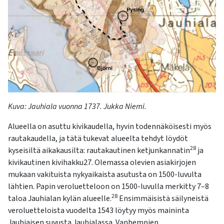
Kuva:
Jauhi
ala
vuonna 1737. Jukka Niemi.
Alueella on asuttu kivikaude
lla, hyvin todennäköisesti
myös
rautakaudella
, ja tätä tukevat alueelta tehdyt löydöt
28
kyseisiltä aikakausilta
: rautakautinen ketjunkannatin
ja
kivikautinen kivihakku
27
.
Olemassa olevien
asiakirjojen
mukaan
vakituista nykyaikaista asutusta on
1500-luvulta
lähtien.
Papin veroluetteloon on
1500-luvul
l
a
merkitty
7–8
28
taloa
J
auhialan
kylän
alu
eel
le
.
Ensimmäisistä säilyneistä
veroluetteloista
vuodelta 1543 löytyy
myös
maininta
Jauhiaisen suvusta
Jauhialassa
.
Vanhempien