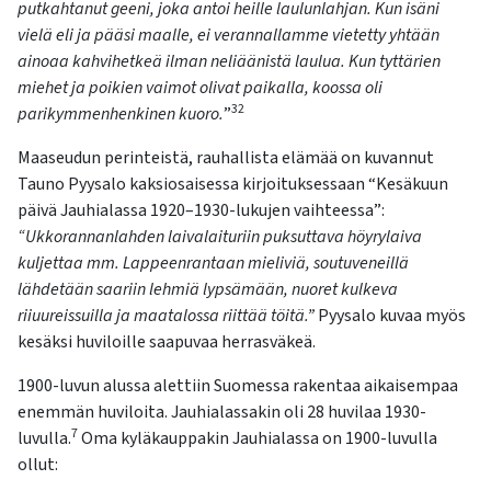
putkahtanut geeni, joka antoi heille laulunlahjan. Kun isäni
vielä eli ja pääsi maalle, ei verannallamme vietetty yhtään
ainoaa kahvihetkeä ilman neliäänistä laulua. Kun tyttärien
miehet ja poikien vaimot olivat paikalla, koossa oli
32
parikymmenhenkinen kuoro.
”
Maaseudun perinteistä, rauhallista elämää on kuvannut
Tauno Pyysalo kaksiosaisessa kirjoituksessaan “Kesäkuun
päivä Jauhialassa 1920–1930-lukujen vaihteessa”:
“Ukkorannanlahden laivalaituriin puksuttava höyrylaiva
kuljettaa mm. Lappeenrantaan mieliviä, soutuveneillä
lähdetään saariin lehmiä lypsämään, nuoret kulkeva
riiuureissuilla ja maatalossa riittää töitä.”
Pyysalo kuvaa myös
kesäksi huviloille saapuvaa herrasväkeä.
1900-luvun alussa alettiin Suomessa rakentaa aikaisempaa
enemmän huviloita. Jauhialassakin oli 28 huvilaa 1930-
7
luvulla.
Oma kyläkauppakin Jauhialassa on 1900-luvulla
ollut: