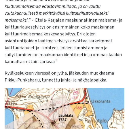
kosketus-
kulttuurimaisemaa edustavimmillaan, ja on valittu
ja
valtakunnallisesti merkittäväksi kulttuurihistorialliseksi
pyyhkäisyliikkeitä.
maisemaksi.
” - Etelä-Karjalan maakunnallinen maisema- ja
kulttuurialueselvitys on ensimmäinen koko maakunnan
kulttuurimaisemaa koskeva selvitys. Eri alojen
asiantuntijoiden laatima selvitys arvottaa tärkeimmät
kulttuurialueet ja –kohteet, joiden tunnistaminen ja
säilyttäminen on maakunnan identiteetin ja ominaislaadun
6
kannalta erittäin tärkeää.
Kyläkeskuksen vieressä on jylhä, jääkauden muokkaama
Pikku-Punkaharju, tunnettu juhla- ja näköalapaikka.