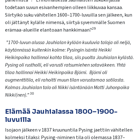
panemista´? Erinomaisessa Jauhiaisten sukukirjassa
todetaan suvun esivanhempien olleen liikkuvaa kansaa.
Siirtyikö suku vähitellen 1600–1700-luvuilla sen jälkeen, kun
oli jättänyt kylälle nimensä, siirtyä syvemmälle Suomen
29
erämaa-alueille elantoaan hankkimaan?
”1700-luvun alussa Jauhialan kylään kuuluvia taloja oli neljä,
käytännössä kuitenkin kolme: Pysingin isäntä Heikki
Heikinpoika hallinnoi kahta tilaa, siis puolta Jauhialan kylästä.
Pysing oli rustholli, eli varusti ratsumiehen sotaväkeen. Yhtä
tilaa hallinnoi Heikki Heikinpoika Björni. Björni oli
augmenttitila, eli rahoitti muun tilan varustamaa sotilasta.
Kolmas Jauhialan talo oli Nikki isäntänään Matti Juhonpoika
30
Nikki(nen).”
Elämää Jauhialassa 1800–1900-
luvuilla
Isojaon jälkeen v 1837 kruununtila Pysing jaettiin vähitellen
kolmeksi tilaksi: Pysing-niminen tila oli olemassa 1837–