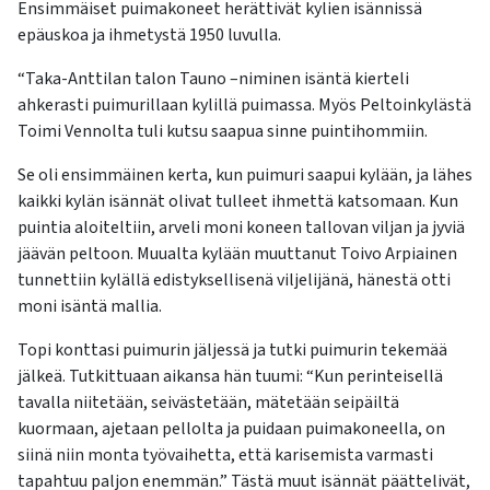
Ensimmäiset puimakoneet herättivät kylien isännissä
epäuskoa ja ihmetystä 1950 luvulla.
“Taka-Anttilan talon Tauno –niminen isäntä kierteli
ahkerasti puimurillaan kylillä puimassa. Myös Peltoinkylästä
Toimi Vennolta tuli kutsu saapua sinne puintihommiin.
Se oli ensimmäinen kerta, kun puimuri saapui kylään, ja lähes
kaikki kylän isännät olivat tulleet ihmettä katsomaan. Kun
puintia aloiteltiin, arveli moni koneen tallovan viljan ja jyviä
jäävän peltoon. Muualta kylään muuttanut Toivo Arpiainen
tunnettiin kylällä edistyksellisenä viljelijänä, hänestä otti
moni isäntä mallia.
Topi konttasi puimurin jäljessä ja tutki puimurin tekemää
jälkeä. Tutkittuaan aikansa hän tuumi: “Kun perinteisellä
tavalla niitetään, seivästetään, mätetään seipäiltä
kuormaan, ajetaan pellolta ja puidaan puimakoneella, on
siinä niin monta työvaihetta, että karisemista varmasti
tapahtuu paljon enemmän.” Tästä muut isännät päättelivät,