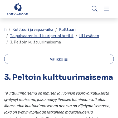
Palaute
Siirry pääsisältöön
Siirry päävalikkoon
Search
Asuminen ja rakentaminen
Vaihda
Yhteystiedot
Valitse
VisitTaipalsaari.fi
käytettävissä
Opetus ja kasvatus
Vaihda
fi
Kulttuuri ja vapaa-aika
Kulttuuri
oleva
Taipalsaaren kulttuuriperintöreitit
III Levänen
tulos
3. Peltoin kulttuurimaisema
ylös-
Hyvinvointi ja terveys
Vaihda
ja
alasnuolilla.
Valikko
Kulttuuri ja vapaa-aika
Vaihda
Siirry
valittuun
3. Peltoin kulttuurimaisema
hakutulokseen
Kunta ja päätöksenteko
Vaihda
painamalla
enteriä.
“Kulttuurimaisema on ihmisen ja luonnon vuorovaikutuksesta
Työ ja yrittäminen
Vaihda
Kosketuslaitteiden
syntynyt maisema, jossa näkyy ihmisen toiminnan vaikutus.
käyttäjät
Maaseudun kulttuurimaiseman perusta on viljelymaisemassa,
voivat
joka on syntynyt pitkään jatkuneen maatalouden ja
käyttää