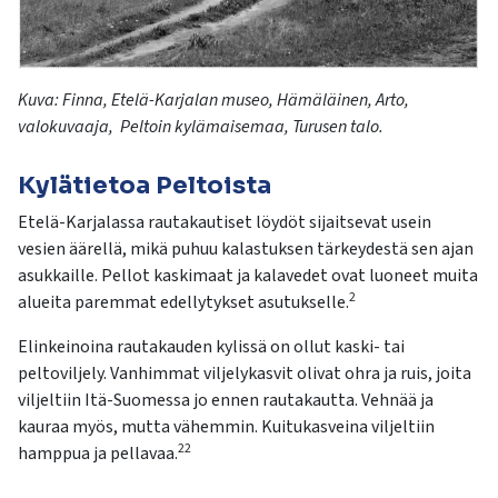
Kuva:
Finna
, Etelä-Karjalan museo,
Hämäläinen, Arto,
valokuvaaja,
Peltoin
kylämaisemaa, Turusen
talo
.
Kylätietoa Peltoista
Etelä-Karjalassa rautakautiset löydöt sijaitsevat usein
vesien äärellä, mikä puhuu kalastuksen tärkeydestä sen ajan
asukkaille. Pellot kaskimaat ja kalavedet ovat luoneet muita
2
alueita paremmat edellytykset asutukselle.
Elinkeinoina rautakauden kylissä on ollut kaski- tai
peltoviljely. Vanhimmat viljelykasvit olivat ohra ja ruis, joita
viljeltiin Itä-Suomessa jo ennen rautakautta. Vehnää ja
kauraa myös, mutta vähemmin. Kuitukasveina viljeltiin
22
hamppua ja pellavaa.