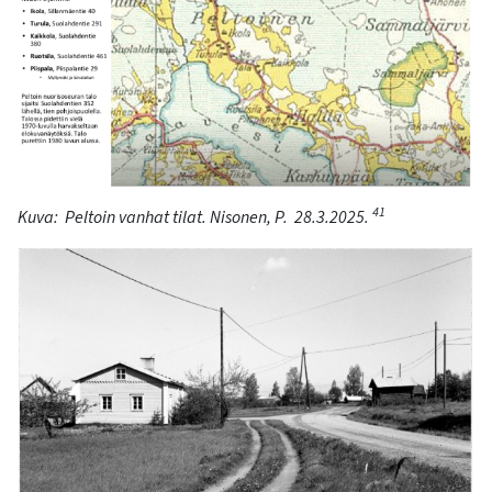
41
Kuva:
Peltoin
vanhat tilat. Nisonen, P
.
28.3.2025.