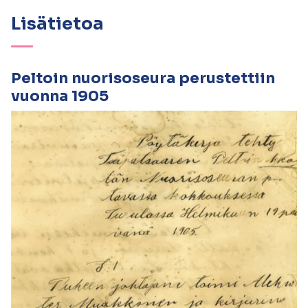
Lisätietoa
Peltoin
n
uorisoseura perustettiin
vuonna 1905