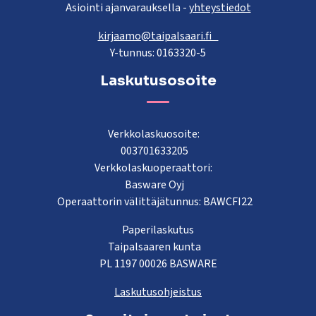
Asiointi ajanvarauksella -
yhteystiedot
kirjaamo@taipalsaari.fi
Y-tunnus: 0163320-5
Laskutusosoite
Verkkolaskuosoite:
003701633205
Verkkolaskuoperaattori:
Basware Oyj
Operaattorin välittäjätunnus: BAWCFI22
Paperilaskutus
Taipalsaaren kunta
PL 1197 00026 BASWARE
Laskutusohjeistus