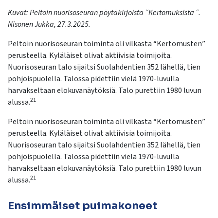
Kuvat
:
Peltoin
nuorisoseuran pöytäkirjoista
“Kertomuksista “
.
Nisonen Jukka
, 27.3.2025.
Peltoin
nuorisoseuran
toiminta oli vilkasta “
K
ertomusten”
perusteella. Kyläläiset olivat aktiivisia toimij
oita.
Nuorisoseuran
talo sijaitsi Suolahdentien 352 lähellä, tien
pohjoispuolella. Talossa
pidettiin vielä 1970-luvulla
harvakseltaan elokuvanäytöksiä.
Talo purettiin 1980 luvun
21
alussa.
Peltoin nuorisoseuran toiminta oli vilkasta “Kertomusten”
perusteella. Kyläläiset olivat aktiivisia toimijoita.
Nuorisoseuran talo sijaitsi Suolahdentien 352 lähellä, tien
pohjoispuolella. Talossa pidettiin vielä 1970-luvulla
harvakseltaan elokuvanäytöksiä. Talo purettiin 1980 luvun
21
alussa.
Ensimmäiset puimakoneet