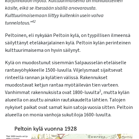
karjanhoidon myötä. Kulttuurimaisema on moniulotteinen
kosketus-
käsite, eikä se itsessään sisällä arvovarausta.
ja
Kulttuurimaisemaan liittyy kuitenkin usein vahva
pyyhkäisyliikkeitä.
42
tunnelataus.”
Peltoinen, eli nykyään Peltoin kylä, on tyypillisen ilmeensä
säilyttänyt eteläkarjalainen kylä. Peltoin kylän perinteinen
kulttuurimaisema on hyvin säilynyt.
Kylä on muodostunut sisemmän Salpausselän eteläiselle
rantavyöhykkeelle 1500-luvulla. Viljelysmaat sijaitsevat
rinteellä rannan ja kylätien välissä. Rakennukset
muodostavat ketjun rantaa myötäilevän tien varteen.
2
Vanhimmat rakennuksista ovat 1800-luvulta
, mutta kylän
alueella on asuttu ainakin rautakaudelta lähtien. Talojen
nykyiset paikat ovat samat kuin satoja vuosia sitten. Peltoin
alueella on monia vanhoja sukutiloja 1600-luvulta.