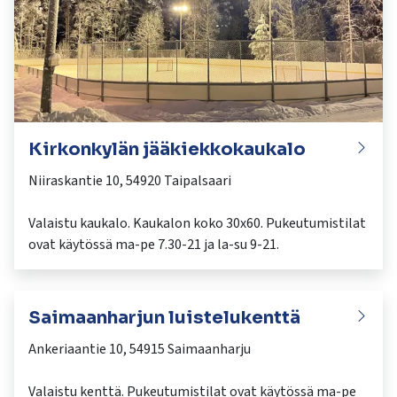
kosketus-
ja
pyyhkäisyliikkeitä.
Kirkonkylän jääkiekkokaukalo
Niiraskantie 10, 54920 Taipalsaari
Valaistu kaukalo. Kaukalon koko 30x60. Pukeutumistilat
Saimaanharjun luistelukenttä
Ankeriaantie 10, 54915 Saimaanharju
Valaistu kenttä. Pukeutumistilat ovat käytössä ma-pe