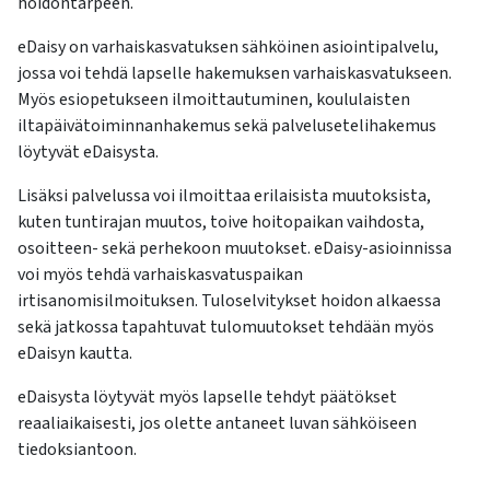
hoidontarpeen.
eDaisy on varhaiskasvatuksen sähköinen asiointipalvelu,
jossa voi tehdä lapselle hakemuksen varhaiskasvatukseen.
Myös esiopetukseen ilmoittautuminen, koululaisten
iltapäivätoiminnanhakemus sekä palvelusetelihakemus
löytyvät eDaisysta.
Lisäksi palvelussa voi ilmoittaa erilaisista muutoksista,
kuten tuntirajan muutos, toive hoitopaikan vaihdosta,
osoitteen- sekä perhekoon muutokset. eDaisy-asioinnissa
voi myös tehdä varhaiskasvatuspaikan
irtisanomisilmoituksen. Tuloselvitykset hoidon alkaessa
sekä jatkossa tapahtuvat tulomuutokset tehdään myös
eDaisyn kautta.
eDaisysta löytyvät myös lapselle tehdyt päätökset
reaaliaikaisesti, jos olette antaneet luvan sähköiseen
tiedoksiantoon.