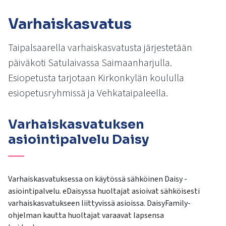
kosketus-
ja
Varhaiskasvatus
pyyhkäisyliikkeitä.
Taipalsaarella varhaiskasvatusta järjestetään
päiväkoti Satulaivassa Saimaanharjulla.
Esiopetusta tarjotaan Kirkonkylän koululla
esiopetusryhmissä ja Vehkataipaleella.
Varhaiskasvatuksen
asiointipalvelu Daisy
Varhaiskasvatuksessa on käytössä sähköinen Daisy -
asiointipalvelu. eDaisyssa huoltajat asioivat sähköisesti
varhaiskasvatukseen liittyvissä asioissa. DaisyFamily-
ohjelman kautta huoltajat varaavat lapsensa