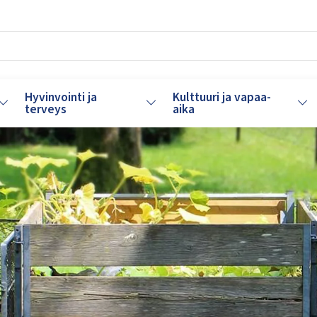
Hyvinvointi ja
Kulttuuri ja vapaa-
Vaihda alasvetovalikkoa
Vaihda alasvetovalikkoa
Vaih
terveys
aika