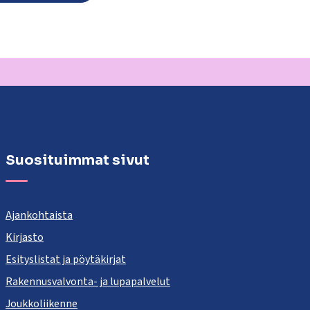
Suosituimmat sivut
Ajankohtaista
Kirjasto
Esityslistat ja pöytäkirjat
Rakennusvalvonta- ja lupapalvelut
Joukkoliikenne