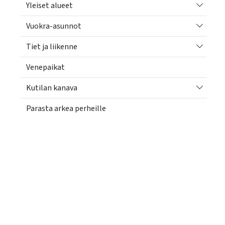
Vaihda a
Yleiset alueet
Vaihda a
Vuokra-asunnot
Vaihda a
Tiet ja liikenne
Venepaikat
Vaihda a
Kutilan kanava
Parasta arkea perheille