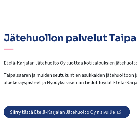
Jätehuollon palvelut Taipa
lasvetovalikkoa
Etelä-Karjalan Jätehuolto Oy tuottaa kotitalouksien jätehuolto
Taipalsaaren ja muiden seutukuntien asukkaiden jätehuoltoon ja k
lasvetovalikkoa
aluekeräyspisteet ja Hyödyksi-aseman tiedot löydät Etelä-Karja
lasvetovalikkoa
lasvetovalikkoa
Siirry tästä Etelä-Karjalan Jätehuolto Oy:n sivuille
lasvetovalikkoa