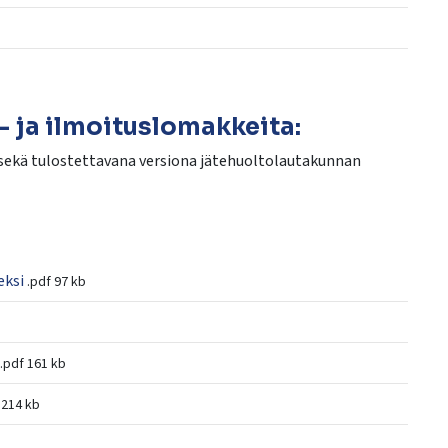
 ja ilmoituslomakkeita:
sekä tulostettavana versiona jätehuoltolautakunnan
eksi
.pdf
97 kb
.pdf
161 kb
214 kb