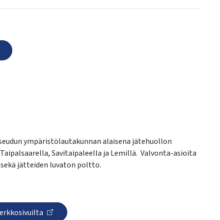
eudun ympäristölautakunnan alaisena jätehuollon
palsaarella, Savitaipaleella ja Lemillä. Valvonta-asioita
sekä jätteiden luvaton poltto.
erkkosivuilta