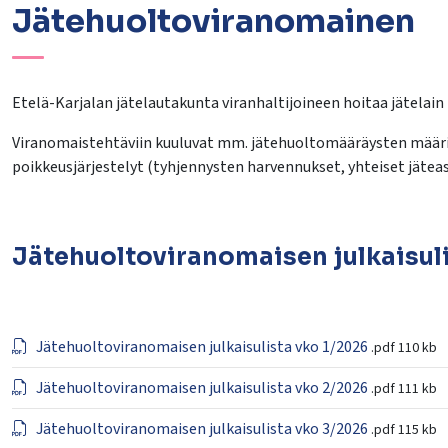
lasvetovalikkoa
​Jätehuoltoviranomainen
lasvetovalikkoa
lasvetovalikkoa
Etelä-Karjalan jätelautakunta viranhaltijoineen hoitaa jätelai
Viranomaistehtäviin kuuluvat mm. jätehuoltomääräysten määrit
poikkeusjärjestelyt (tyhjennysten harvennukset, yhteiset jäte
lasvetovalikkoa
Jätehuoltoviranomaisen julkaisuli
Jätehuoltoviranomaisen julkaisulista vko 1/2026
.pdf
110 kb
Jätehuoltoviranomaisen julkaisulista vko 2/2026
.pdf
111 kb
Jätehuoltoviranomaisen julkaisulista vko 3/2026
.pdf
115 kb