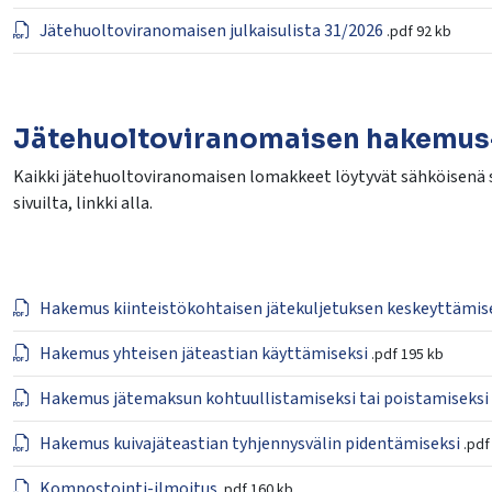
Jätehuoltoviranomaisen julkaisulista 31/2026
.pdf
92 kb
Jätehuoltoviranomaisen hakemus-
Kaikki jätehuoltoviranomaisen lomakkeet löytyvät sähköisenä 
sivuilta, linkki alla.
Hakemus kiinteistökohtaisen jätekuljetuksen keskeyttämis
Hakemus yhteisen jäteastian käyttämiseksi
.pdf
195 kb
Hakemus jätemaksun kohtuullistamiseksi tai poistamiseksi
Hakemus kuivajäteastian tyhjennysvälin pidentämiseksi
.pdf
Kompostointi-ilmoitus
.pdf
160 kb