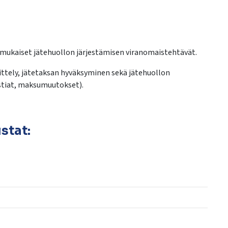
n mukaiset jätehuollon järjestämisen viranomaistehtävät.
tely, jätetaksan hyväksyminen sekä jätehuollon
astiat, maksumuutokset).
stat: