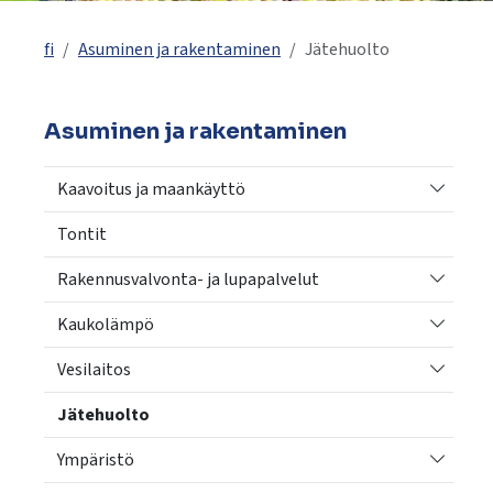
käyttää
kosketus-
fi
Asuminen ja rakentaminen
Jätehuolto
ja
pyyhkäisyliikkeitä.
Asuminen ja rakentaminen
Vaihda a
Kaavoitus ja maankäyttö
Tontit
Vaihda a
Rakennusvalvonta- ja lupapalvelut
Vaihda a
Kaukolämpö
Vaihda a
Vesilaitos
Jätehuolto
Vaihda a
Ympäristö