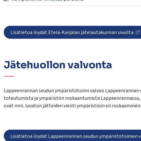
Lisätietoa löydät Etelä-Karjalan jätelautakunnan sivuilta
Jätehuollon valvonta
Lappeenrannan seudun ympäristötoimi valvoo Lappeenrannan s
toteutumista ja ympäristön roskaantumista Lappeenrannassa, Tai
ovat mm. luvaton jätteiden vienti ympäristöön eli roskaaminen 
Lisätietoa löydät Lappeenrannan seudun ympäristötoimen v