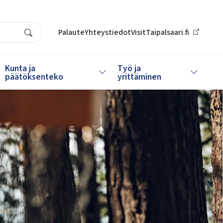
Palaute
Yhteystiedot
VisitTaipalsaari.fi
Search
Kunta ja
Työ ja
da alasvetovalikkoa
Vaihda alasvetovalikkoa
Vaihda al
päätöksenteko
yrittäminen