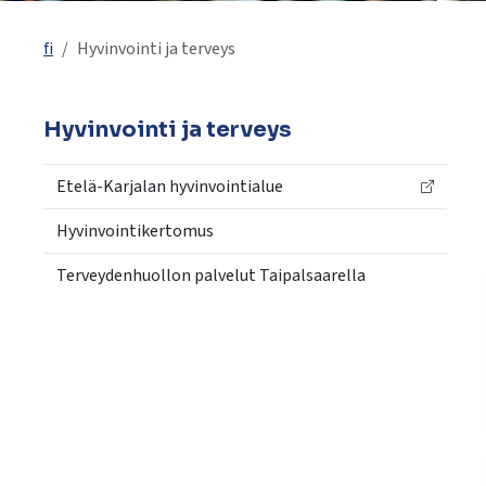
käyttää
kosketus-
fi
Hyvinvointi ja terveys
ja
pyyhkäisyliikkeitä.
Hyvinvointi ja terveys
Etelä-Karjalan hyvinvointialue
Hyvinvointikertomus
Terveydenhuollon palvelut Taipalsaarella