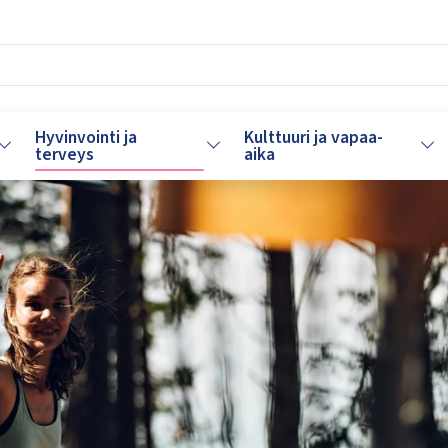
Hyvinvointi ja
Kulttuuri ja vapaa-
Vaihda alasvetovalikkoa
Vaihda alasvetovalikkoa
Vaih
terveys
aika