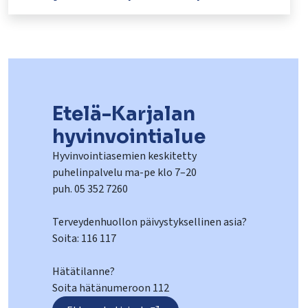
Etelä-Karjalan
hyvinvointialue
Hyvinvointiasemien keskitetty
puhelinpalvelu ma-pe klo 7–20
puh. 05 352 7260
Terveydenhuollon päivystyksellinen asia?
Soita: 116 117
Hätätilanne?
Soita hätänumeroon 112