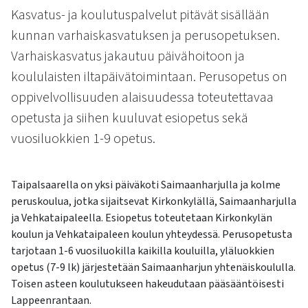
kosketus-
Kasvatus- ja koulutuspalvelut pitävät sisällään
ja
kunnan varhaiskasvatuksen ja perusopetuksen.
pyyhkäisyliikkeitä.
Varhaiskasvatus jakautuu päivähoitoon ja
koululaisten iltapäivätoimintaan. Perusopetus on
oppivelvollisuuden alaisuudessa toteutettavaa
opetusta ja siihen kuuluvat esiopetus sekä
vuosiluokkien 1-9 opetus.
Taipalsaarella on yksi päiväkoti Saimaanharjulla ja kolme
peruskoulua, jotka sijaitsevat Kirkonkylällä, Saimaanharjulla
ja Vehkataipaleella. Esiopetus toteutetaan Kirkonkylän
koulun ja Vehkataipaleen koulun yhteydessä. Perusopetusta
tarjotaan 1-6 vuosiluokilla kaikilla kouluilla, yläluokkien
opetus (7-9 lk) järjestetään Saimaanharjun yhtenäiskoululla.
Toisen asteen koulutukseen hakeudutaan pääsääntöisesti
Lappeenrantaan.