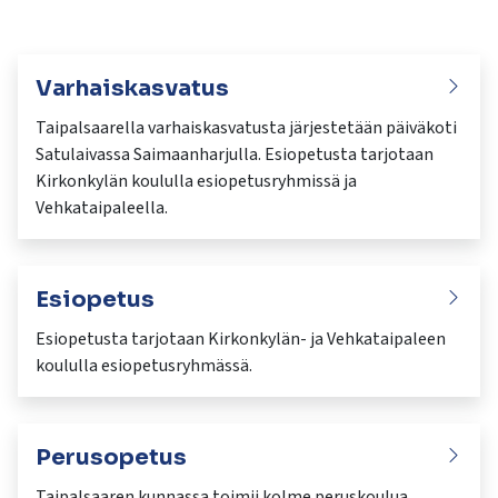
Varhaiskasvatus
Taipalsaarella varhaiskasvatusta järjestetään päiväkoti
Satulaivassa Saimaanharjulla. Esiopetusta tarjotaan
Kirkonkylän koululla esiopetusryhmissä ja
Vehkataipaleella.
Esiopetus
Esiopetusta tarjotaan Kirkonkylän- ja Vehkataipaleen
koululla esiopetusryhmässä.
Perusopetus
Taipalsaaren kunnassa toimii kolme peruskoulua.