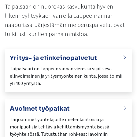
kosketus-
Taipalsaari on nuorekas kasvukunta hyvien
ja
liikenneyhteyksien varrella Lappeenrannan
pyyhkäisyliikkeitä.
naapurissa. Järjestämämme peruspalvelut ovat
tutkitusti kuntien parhaimmistoa.
Yritys- ja elinkeinopalvelut
Taipalsaari on Lappeenrannan vieressä sijaitseva
elinvoimainen ja yritysmyönteinen kunta, jossa toimii
yli 400 yritystä.
Avoimet työpaikat
Tarjoamme työntekijöille mielenkiintoisia ja
monipuolisia tehtäviä kehittämismyönteisessä
työyhteisössä. Tutustuthan rohkeasti avoimiin