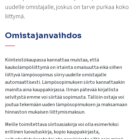
kosketus-
uudelle omistajalle, joskus on tarve purkaa koko
ja
liittymä.
pyyhkäisyliikkeitä.
Omistajanvaihdos
Kiinteistökaupassa kannattaa muistaa, että
kaukolämpöliittymä on irtainta omaisuutta eikä siihen
liittyvä lämpösopimus siirry uudelle omistajalle
automaattisesti. Lämpösopimuksen siirto kannattaakin
mainita aina kauppakirjassa. Ilman pätevää kirjallista
selvitystä emme voi siirtää sopimusta. Tällöin ostaja voi
joutua tekemään uuden lämpösopimuksen ja maksamaan
hinnaston mukaisen liittymismaksun.
Meille toimitettava siirtoasiakirja voi olla esimerkiksi
erillinen luovutuskirja, kopio kauppakirjasta,