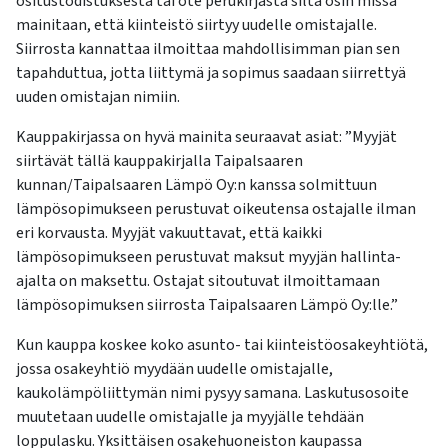
ositustodistuksesta tai ote perukirjasta siltä osin missä
mainitaan, että kiinteistö siirtyy uudelle omistajalle.
Siirrosta kannattaa ilmoittaa mahdollisimman pian sen
tapahduttua, jotta liittymä ja sopimus saadaan siirrettyä
uuden omistajan nimiin.
Kauppakirjassa on hyvä mainita seuraavat asiat: ”Myyjät
siirtävät tällä kauppakirjalla Taipalsaaren
kunnan/Taipalsaaren Lämpö Oy:n kanssa solmittuun
lämpösopimukseen perustuvat oikeutensa ostajalle ilman
eri korvausta. Myyjät vakuuttavat, että kaikki
lämpösopimukseen perustuvat maksut myyjän hallinta-
ajalta on maksettu. Ostajat sitoutuvat ilmoittamaan
lämpösopimuksen siirrosta Taipalsaaren Lämpö Oy:lle.”
Kun kauppa koskee koko asunto- tai kiinteistöosakeyhtiötä,
jossa osakeyhtiö myydään uudelle omistajalle,
kaukolämpöliittymän nimi pysyy samana. Laskutusosoite
muutetaan uudelle omistajalle ja myyjälle tehdään
loppulasku. Yksittäisen osakehuoneiston kaupassa