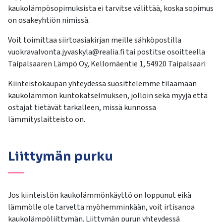
kaukolämpösopimuksista ei tarvitse välittää, koska sopimus
on osakeyhtiön nimissä.
Voit toimittaa siirtoasiakirjan meille sähköpostilla
vuokravalvonta.jyvaskyla@realia.fi tai postitse osoitteella
Taipalsaaren Lämpö Oy, Kellomäentie 1, 54920 Taipalsaari
Kiinteistökaupan yhteydessä suosittelemme tilaamaan
kaukolämmön kuntokatselmuksen, jolloin sekä myyjä että
ostajat tietävät tarkalleen, missä kunnossa
lämmityslaitteisto on.
Liittymän purku
Jos kiinteistön kaukolämmönkäyttö on loppunut eikä
lämmölle ole tarvetta myöhemminkään, voit irtisanoa
kaukolämpöliittymän. Liittymän purun yhteydessä