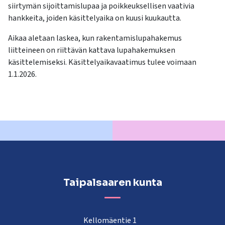
kosketus-
siirtymän sijoittamislupaa ja poikkeuksellisen vaativia
ja
hankkeita, joiden käsittelyaika on kuusi kuukautta.
pyyhkäisyliikkeitä.
Aikaa aletaan laskea, kun rakentamislupahakemus
liitteineen on riittävän kattava lupahakemuksen
käsittelemiseksi. Käsittelyaikavaatimus tulee voimaan
1.1.2026.
Taipalsaaren kunta
Kellomäentie 1