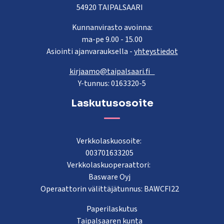
54920 TAIPALSAARI
Kunnanvirasto avoinna:
ma-pe 9.00 - 15.00
Asiointi ajanvarauksella -
yhteystiedot
kirjaamo@taipalsaari.fi
Y-tunnus: 0163320-5
Laskutusosoite
Verkkolaskuosoite:
003701633205
Verkkolaskuoperaattori:
Basware Oyj
Operaattorin välittäjätunnus: BAWCFI22
Paperilaskutus
Taipalsaaren kunta