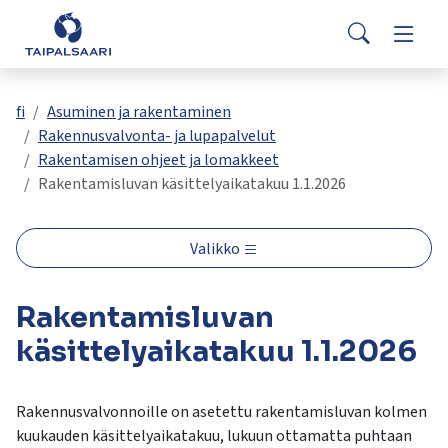
Palaute
Siirry pääsisältöön
Siirry päävalikkoon
Search
Asuminen ja rakentaminen
Vaihda
Yhteystiedot
Valitse
VisitTaipalsaari.fi
käytettävissä
Opetus ja kasvatus
Vaihda
fi
Asuminen ja rakentaminen
oleva
Rakennusvalvonta- ja lupapalvelut
tulos
Rakentamisen ohjeet ja lomakkeet
ylös-
Hyvinvointi ja terveys
Vaihda
Rakentamisluvan käsittelyaikatakuu 1.1.2026
ja
alasnuolilla.
Kulttuuri ja vapaa-aika
Vaihda
Siirry
Valikko
valittuun
hakutulokseen
Kunta ja päätöksenteko
Vaihda
Rakentamisluvan
painamalla
enteriä.
käsittelyaikatakuu 1.1.2026
Työ ja yrittäminen
Vaihda
Kosketuslaitteiden
käyttäjät
voivat
Rakennusvalvonnoille on asetettu rakentamisluvan kolmen
käyttää
kuukauden käsittelyaikatakuu, lukuun ottamatta puhtaan