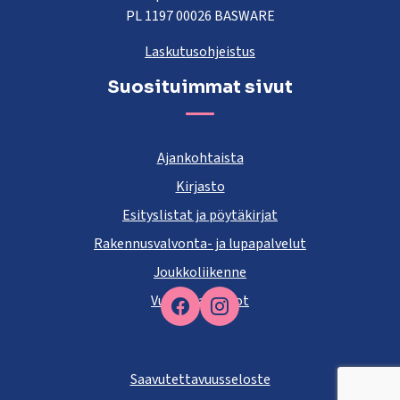
PL 1197 00026 BASWARE
Laskutusohjeistus
Suosituimmat sivut
Ajankohtaista
Kirjasto
Esityslistat ja pöytäkirjat
Rakennusvalvonta- ja lupapalvelut
Joukkoliikenne
Vuokra-asunnot
Facebook
Saavutettavuusseloste