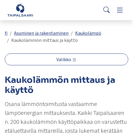
Palaute
Siirry pääsisältöön
Siirry päävalikkoon
Search
Asuminen ja rakentaminen
Vaihda
Yhteystiedot
Valitse
VisitTaipalsaari.fi
käytettävissä
Opetus ja kasvatus
Vaihda
fi
Asuminen ja rakentaminen
Kaukolämpö
oleva
Kaukolämmön mittaus ja käyttö
tulos
ylös-
Hyvinvointi ja terveys
Vaihda
ja
Valikko
alasnuolilla.
Kulttuuri ja vapaa-aika
Vaihda
Siirry
Kaukolämmön mittaus ja
valittuun
hakutulokseen
Kunta ja päätöksenteko
käyttö
Vaihda
painamalla
enteriä.
Osana lämmöntoimitusta vastaamme
Työ ja yrittäminen
Vaihda
Kosketuslaitteiden
lämpöenergian mittauksesta. Kaikki Taipalsaaren
käyttäjät
voivat
n. 200 kaukolämmön käyttöpaikkaa on varustettu
käyttää
etäluettavilla mittareilla, joista lukemat kerätään