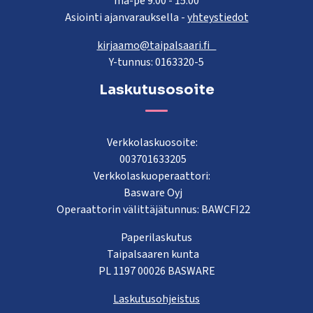
ma-pe 9.00 - 15.00
Asiointi ajanvarauksella -
yhteystiedot
kirjaamo@taipalsaari.fi
Y-tunnus: 0163320-5
Laskutusosoite
Verkkolaskuosoite:
003701633205
Verkkolaskuoperaattori:
Basware Oyj
Operaattorin välittäjätunnus: BAWCFI22
Paperilaskutus
Taipalsaaren kunta
PL 1197 00026 BASWARE
Laskutusohjeistus