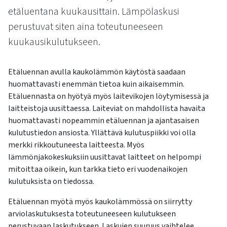
kosketus-
etäluentana kuukausittain. Lämpölaskusi
ja
perustuvat siten aina toteutuneeseen
pyyhkäisyliikkeitä.
kuukausikulutukseen.
Etäluennan avulla kaukolämmön käytöstä saadaan
huomattavasti enemmän tietoa kuin aikaisemmin.
Etäluennasta on hyötyä myös laitevikojen löytymisessä ja
laitteistoja uusittaessa. Laiteviat on mahdollista havaita
huomattavasti nopeammin etäluennan ja ajantasaisen
kulutustiedon ansiosta. Yllättävä kulutuspiikki voi olla
merkki rikkoutuneesta laitteesta. Myös
lämmönjakokeskuksiin uusittavat laitteet on helpompi
mitoittaa oikein, kun tarkka tieto eri vuodenaikojen
kulutuksista on tiedossa.
Etäluennan myötä myös kaukolämmössä on siirrytty
arviolaskutuksesta toteutuneeseen kulutukseen
perustuvaan laskutukseen. Laskujen suuruus vaihtelee