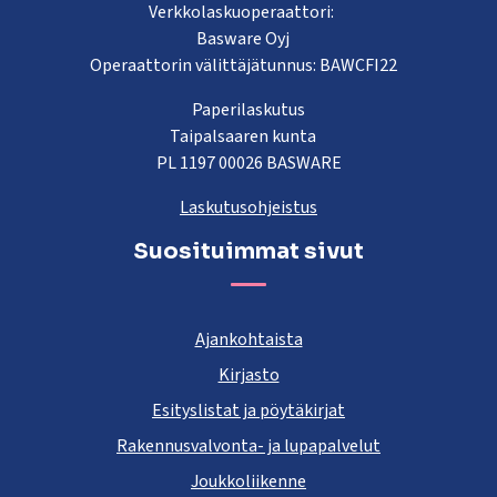
Verkkolaskuoperaattori:
Basware Oyj
Operaattorin välittäjätunnus: BAWCFI22
Paperilaskutus
Taipalsaaren kunta
PL 1197 00026 BASWARE
Laskutusohjeistus
Suosituimmat sivut
Ajankohtaista
Kirjasto
Esityslistat ja pöytäkirjat
Rakennusvalvonta- ja lupapalvelut
Joukkoliikenne