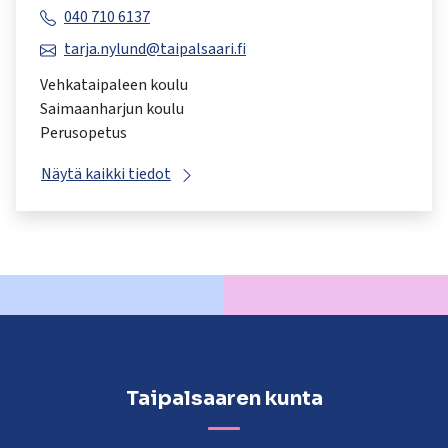
040 710 6137
tarja.nylund@taipalsaari.fi
Vehkataipaleen koulu
Saimaanharjun koulu
Perusopetus
Näytä kaikki tiedot
Taipalsaaren kunta