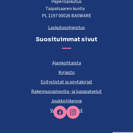
Paperilaskutus
Taipalsaaren kunta
PL 1197 00026 BASWARE
Laskutusohjeistus
Suosituimmat sivut
Ajankohtaista
Kirjasto
Esityslistat ja pöytäkirjat
Rakennusvalvonta- ja lupapalvelut
Joukkoliikenne
Vuokra-asunnot
Facebook