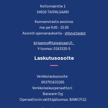
Kellomäentie 1
54920 TAIPALSAARI
Kunnanvirasto avoinna:
ma-pe 9.00 - 15.00
Asiointi ajanvarauksella -
yhteystiedot
kirjaamo@taipalsaari.fi
Y-tunnus: 0163320-5
Laskutusosoite
Verkkolaskuosoite:
003701633205
Verkkolaskuoperaattori:
Basware Oyj
Operaattorin välittäjätunnus: BAWCFI22