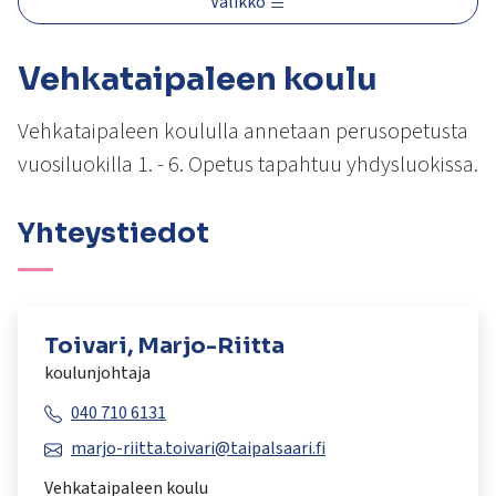
Valikko
kosketus-
ja
pyyhkäisyliikkeitä.
Vehkataipaleen koulu
Vehkataipaleen koululla annetaan perusopetusta
vuosiluokilla 1. - 6. Opetus tapahtuu yhdysluokissa.
Yhteystiedot
Toivari, Marjo-Riitta
koulunjohtaja
040 710 6131
marjo-riitta.toivari@taipalsaari.fi
Vehkataipaleen koulu