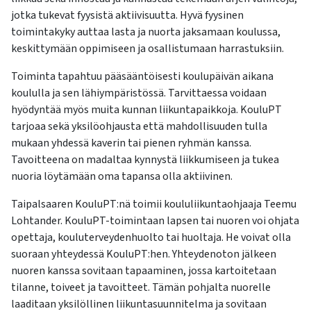
jotka tukevat fyysistä aktiivisuutta. Hyvä fyysinen
toimintakyky auttaa lasta ja nuorta jaksamaan koulussa,
keskittymään oppimiseen ja osallistumaan harrastuksiin.
Toiminta tapahtuu pääsääntöisesti koulupäivän aikana
koululla ja sen lähiympäristössä. Tarvittaessa voidaan
hyödyntää myös muita kunnan liikuntapaikkoja. KouluPT
tarjoaa sekä yksilöohjausta että mahdollisuuden tulla
mukaan yhdessä kaverin tai pienen ryhmän kanssa.
Tavoitteena on madaltaa kynnystä liikkumiseen ja tukea
nuoria löytämään oma tapansa olla aktiivinen.
Taipalsaaren KouluPT:nä toimii koululiikuntaohjaaja Teemu
Lohtander. KouluPT-toimintaan lapsen tai nuoren voi ohjata
opettaja, kouluterveydenhuolto tai huoltaja. He voivat olla
suoraan yhteydessä KouluPT:hen. Yhteydenoton jälkeen
nuoren kanssa sovitaan tapaaminen, jossa kartoitetaan
tilanne, toiveet ja tavoitteet. Tämän pohjalta nuorelle
laaditaan yksilöllinen liikuntasuunnitelma ja sovitaan