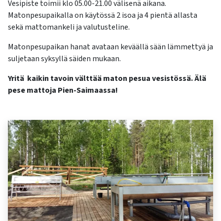
kosketus-
Vesipiste toimii klo 05.00-21.00 välisenä aikana.
ja
Matonpesupaikalla on käytössä 2 isoa ja 4 pientä allasta
pyyhkäisyliikkeitä.
sekä mattomankeli ja valutusteline.
Matonpesupaikan hanat avataan keväällä sään lämmettyä ja
suljetaan syksyllä säiden mukaan.
Yritä kaikin tavoin välttää maton pesua vesistössä. Älä
pese mattoja Pien-Saimaassa!