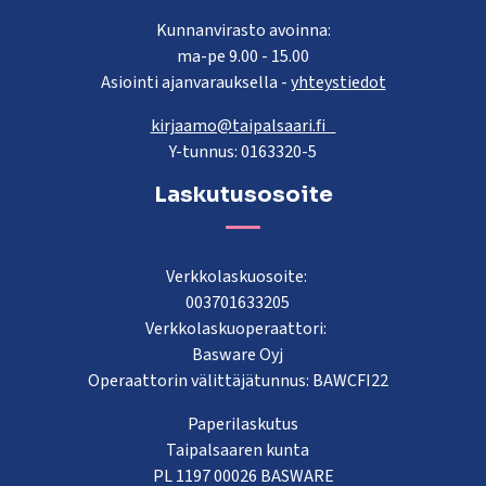
Kunnanvirasto avoinna:
ma-pe 9.00 - 15.00
Asiointi ajanvarauksella -
yhteystiedot
kirjaamo@taipalsaari.fi
Y-tunnus: 0163320-5
Laskutusosoite
Verkkolaskuosoite:
003701633205
Verkkolaskuoperaattori:
Basware Oyj
Operaattorin välittäjätunnus: BAWCFI22
Paperilaskutus
Taipalsaaren kunta
PL 1197 00026 BASWARE