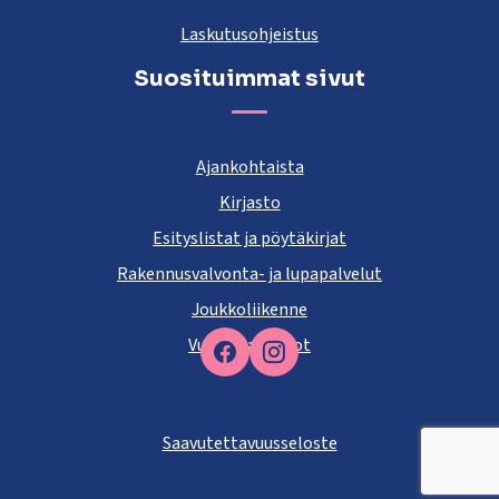
Laskutusohjeistus
Suosituimmat sivut
Ajankohtaista
Kirjasto
Esityslistat ja pöytäkirjat
Rakennusvalvonta- ja lupapalvelut
Joukkoliikenne
Vuokra-asunnot
Facebook
Saavutettavuusseloste