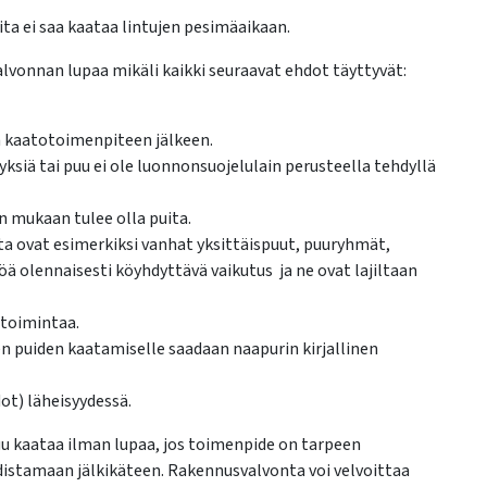
a ei saa kaataa lintujen pesimäaikaan.
lvonnan lupaa mikäli kaikki seuraavat ehdot täyttyvät:
ita kaatotoimenpiteen jälkeen.
siä tai puu ei ole luonnonsuojelulain perusteella tehdyllä
an mukaan tulee olla puita.
ita ovat esimerkiksi vanhat yksittäispuut, puuryhmät,
öä olennaisesti köyhdyttävä vaikutus ja ne ovat lajiltaan
 toimintaa.
ien puiden kaatamiselle saadaan naapurin kirjallinen
ot) läheisyydessä.
uu kaataa ilman lupaa, jos toimenpide on tarpeen
distamaan jälkikäteen. Rakennusvalvonta voi velvoittaa