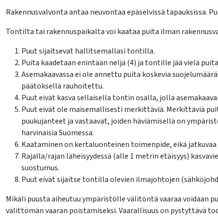
Rakennusvalvonta antaa neuvontaa epäselvissä tapauksissa. Puit
Tontilta tai rakennuspaikalta voi kaataa puita ilman rakennusva
lasvetovalikkoa
Puut sijaitsevat hallitsemallasi tontilla.
Puita kaadetaan enintään neljä (4) ja tontille jää vielä pu
Asemakaavassa ei ole annettu puita koskevia suojelumääräyk
päätöksellä rauhoitettu.
Puut eivät kasva sellaisella tontin osalla, jolla asemakaav
Puut eivät ole maisemallisesti merkittäviä. Merkittäviä pu
puukujanteet ja vastaavat, joiden häviämisellä on ympärist
harvinaisia Suomessa.
Kaataminen on kertaluonteinen toimenpide, eikä jatkuvaa
Rajalla/rajan läheisyydessä (alle 1 metrin etäisyys) kasvav
suostumus.
Puut eivät sijaitse tontilla olevien ilmajohtojen (sähköjohd
Mikäli puusta aiheutuu ympäristölle välitöntä vaaraa voidaan p
välittömän vaaran poistamiseksi. Vaarallisuus on pystyttävä to