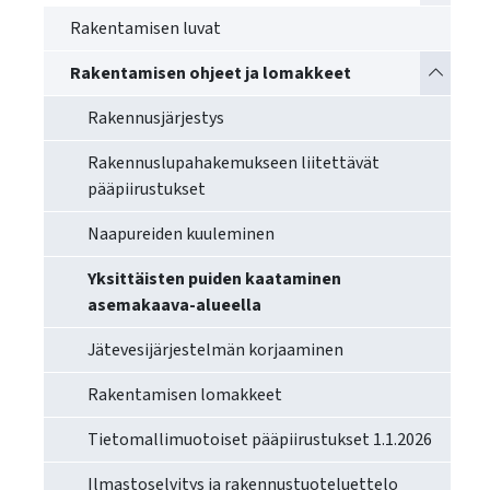
käyttää
Rakentamisen luvat
kosketus-
ja
Vaihda a
Rakentamisen ohjeet ja lomakkeet
pyyhkäisyliikkeitä.
Rakennusjärjestys
Rakennuslupahakemukseen liitettävät
pääpiirustukset
Naapureiden kuuleminen
Yksittäisten puiden kaataminen
asemakaava-alueella
Jätevesijärjestelmän korjaaminen
Rakentamisen lomakkeet
Tietomallimuotoiset pääpiirustukset 1.1.2026
Ilmastoselvitys ja rakennustuoteluettelo