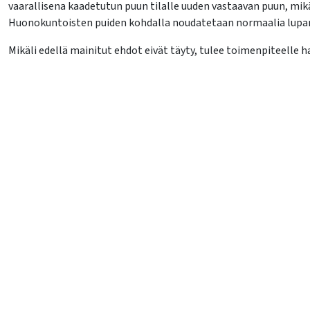
vaarallisena kaadetutun puun tilalle uuden vastaavan puun, mikäli
Huonokuntoisten puiden kohdalla noudatetaan normaalia lupamen
Mikäli edellä mainitut ehdot eivät täyty, tulee toimenpiteelle
lasvetovalikkoa
lasvetovalikkoa
lasvetovalikkoa
lasvetovalikkoa
lasvetovalikkoa
lasvetovalikkoa