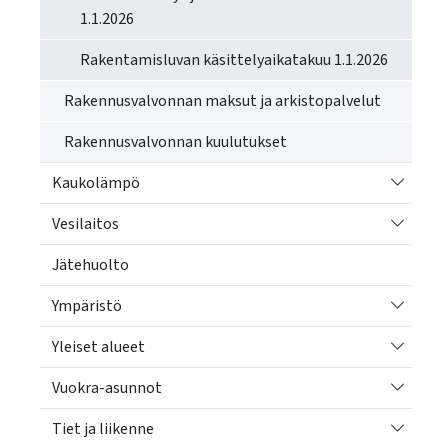
1.1.2026
Rakentamisluvan käsittelyaikatakuu 1.1.2026
Rakennusvalvonnan maksut ja arkistopalvelut
Rakennusvalvonnan kuulutukset
Vaihda a
Kaukolämpö
Vaihda a
Vesilaitos
Jätehuolto
Vaihda a
Ympäristö
Vaihda a
Yleiset alueet
Vaihda a
Vuokra-asunnot
Vaihda a
Tiet ja liikenne