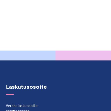
lasvetovalikkoa
Laskutusosoite
Verkkolaskuosoite: