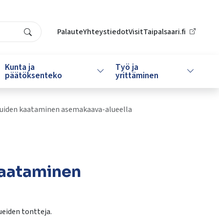
Palaute
Yhteystiedot
VisitTaipalsaari.fi
Search
Kunta ja
Työ ja
da alasvetovalikkoa
Vaihda alasvetovalikkoa
Vaihda al
päätöksenteko
yrittäminen
puiden kaataminen asemakaava-alueella
kaataminen
eiden tontteja.