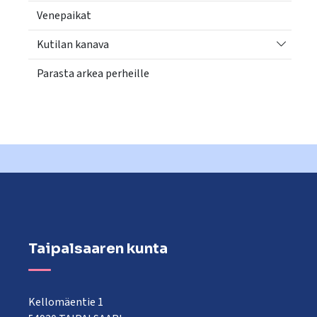
Venepaikat
Vaihda a
Kutilan kanava
Parasta arkea perheille
Taipalsaaren kunta
Kellomäentie 1