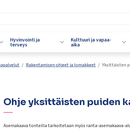
Hyvinvointi ja
Kulttuuri ja vapaa-
Vaihda alasvetovalikkoa
Vaihda alasvetovalikkoa
Vaih
terveys
aika
papalvelut
Rakentamisen ohjeet ja lomakkeet
Yksittäisten 
Ohje yksittäisten puiden 
lasvetovalikkoa
lasvetovalikkoa
Asemakaava tonteilla tarkoitetaan myös ranta-asemakaava-alu