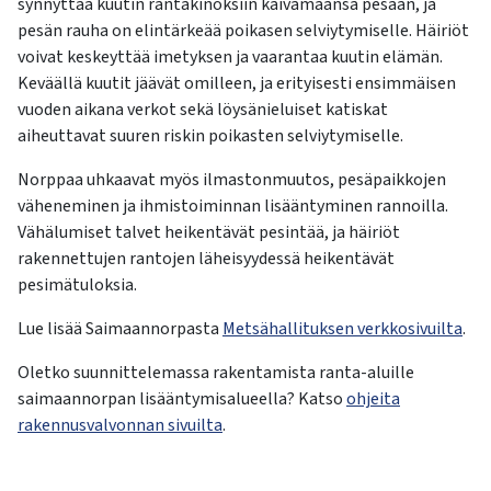
synnyttää kuutin rantakinoksiin kaivamaansa pesään, ja
pesän rauha on elintärkeää poikasen selviytymiselle. Häiriöt
voivat keskeyttää imetyksen ja vaarantaa kuutin elämän.
Keväällä kuutit jäävät omilleen, ja erityisesti ensimmäisen
vuoden aikana verkot sekä löysänieluiset katiskat
aiheuttavat suuren riskin poikasten selviytymiselle.
Norppaa uhkaavat myös ilmastonmuutos, pesäpaikkojen
väheneminen ja ihmistoiminnan lisääntyminen rannoilla.
Vähälumiset talvet heikentävät pesintää, ja häiriöt
rakennettujen rantojen läheisyydessä heikentävät
pesimätuloksia.
Lue lisää Saimaannorpasta
Metsähallituksen verkkosivuilta
.
Oletko suunnittelemassa rakentamista ranta-aluille
saimaannorpan lisääntymisalueella? Katso
ohjeita
rakennusvalvonnan sivuilta
.