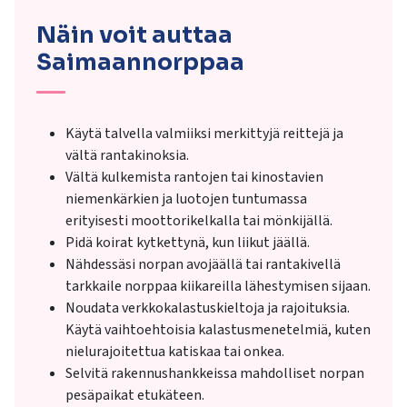
Näin voit auttaa
Saimaannorppaa
K
äytä talvella valmiiksi merkittyjä reittejä ja
väl
tä rantakinoksia.
V
ältä kulkemista rantojen tai kinostavien
niemenkärkien ja luotojen tuntumassa
erityisesti moottorikelkalla tai mönkijällä.
Pid
ä koirat kytkettynä, kun liikut jäällä.
N
ähdessäsi norpan avojäällä tai rantakivellä
tarkkaile norppaa kiikareilla lähestymisen sijaan.
Noudata verkkokalastuskieltoja ja rajoituksia.
K
äytä vaihtoehtoisia
kalastusmene
telmiä, kuten
nielurajoitettua katiskaa tai onkea.
Selvitä rakennushankkeissa mahdolliset norpan
pesäpaikat etukäteen.