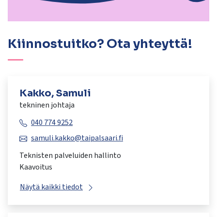
Kiinnostuitko? Ota yhteyttä!
Kakko, Samuli
tekninen johtaja
040 774 9252
samuli.kakko@taipalsaari.fi
Teknisten palveluiden hallinto
Kaavoitus
Näytä kaikki tiedot