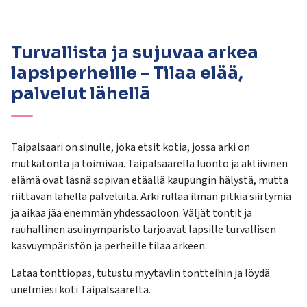
kosketus-
ja
pyyhkäisyliikkeitä.
Turvallista ja sujuvaa arkea
lapsiperheille - Tilaa elää,
palvelut lähellä
Taipalsaari on sinulle, joka etsit kotia, jossa arki on
mutkatonta ja toimivaa. Taipalsaarella luonto ja aktiivinen
elämä ovat läsnä sopivan etäällä kaupungin hälystä, mutta
riittävän lähellä palveluita. Arki rullaa ilman pitkiä siirtymiä
ja aikaa jää enemmän yhdessäoloon. Väljät tontit ja
rauhallinen asuinympäristö tarjoavat lapsille turvallisen
kasvuympäristön ja perheille tilaa arkeen.
Lataa tonttiopas, tutustu myytäviin tontteihin ja löydä
unelmiesi koti Taipalsaarelta.