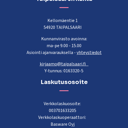
Kellomäentie 1
54920 TAIPALSAARI
Kunnanvirasto avoinna:
ma-pe 9.00 - 15.00
Asiointi ajanvarauksella -
yhteystiedot
kirjaamo@taipalsaari.fi
Y-tunnus: 0163320-5
Laskutusosoite
Verkkolaskuosoite:
003701633205
Verkkolaskuoperaattori:
Basware Oyj