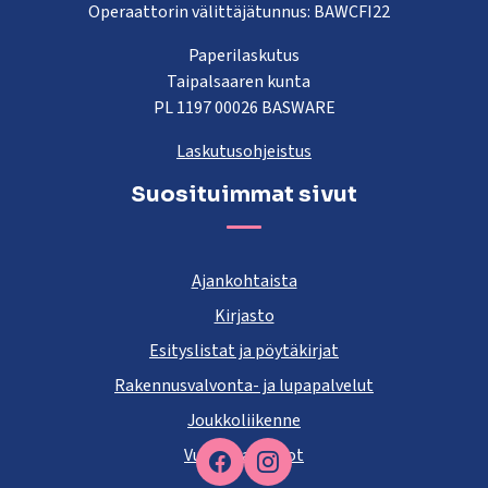
Operaattorin välittäjätunnus: BAWCFI22
Paperilaskutus
Taipalsaaren kunta
PL 1197 00026 BASWARE
Laskutusohjeistus
Suosituimmat sivut
Ajankohtaista
Kirjasto
Esityslistat ja pöytäkirjat
Rakennusvalvonta- ja lupapalvelut
Joukkoliikenne
Vuokra-asunnot
Facebook