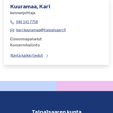
Kuuramaa, Kari
kunnanjohtaja
040 141 7758
kari.kuuramaa@taipalsaari.fi
Elinvoimapalvelut
Konsernihallinto
Näytä kaikki tiedot
Taipalsaaren kunta