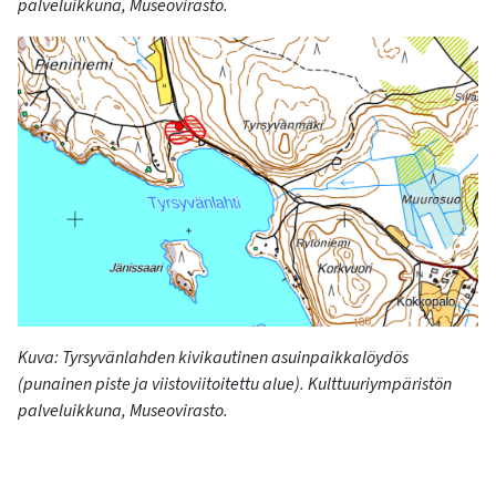
palveluikkuna, Museovirasto.
Kuva:
Tyrsyvänlahden
kivikautinen asuinpaikkalöydös
(punainen piste ja viistoviitoitettu alue). Kulttuuriympäristön
palveluikkuna, Museovirasto.