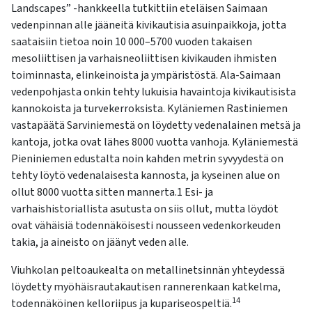
kosketus-
Landscapes” -hankkeella tutkittiin eteläisen Saimaan
ja
vedenpinnan alle jääneitä kivikautisia asuinpaikkoja, jotta
pyyhkäisyliikkeitä.
saataisiin tietoa noin 10 000–5700 vuoden takaisen
mesoliittisen ja varhaisneoliittisen kivikauden ihmisten
toiminnasta, elinkeinoista ja ympäristöstä. Ala-Saimaan
vedenpohjasta onkin tehty lukuisia havaintoja kivikautisista
kannokoista ja turvekerroksista. Kyläniemen Rastiniemen
vastapäätä Sarviniemestä on löydetty vedenalainen metsä ja
kantoja, jotka ovat lähes 8000 vuotta vanhoja. Kyläniemestä
Pieniniemen edustalta noin kahden metrin syvyydestä on
tehty löytö vedenalaisesta kannosta, ja kyseinen alue on
ollut 8000 vuotta sitten mannerta.1 Esi- ja
varhaishistoriallista asutusta on siis ollut, mutta löydöt
ovat vähäisiä todennäköisesti nousseen vedenkorkeuden
takia, ja aineisto on jäänyt veden alle.
Viuhkolan peltoaukealta on metallinetsinnän yhteydessä
löydetty myöhäisrautakautisen rannerenkaan katkelma,
14
todennäköinen kelloriipus ja kupariseospeltiä.