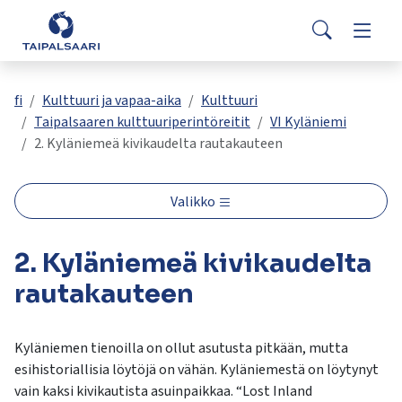
Palaute
Siirry pääsisältöön
Siirry päävalikkoon
Search
Asuminen ja rakentaminen
Vaihda
Yhteystiedot
Valitse
VisitTaipalsaari.fi
käytettävissä
Opetus ja kasvatus
Vaihda
fi
Kulttuuri ja vapaa-aika
Kulttuuri
oleva
Taipalsaaren kulttuuriperintöreitit
VI Kyläniemi
tulos
2. Kyläniemeä kivikaudelta rautakauteen
ylös-
Hyvinvointi ja terveys
Vaihda
ja
alasnuolilla.
Valikko
Kulttuuri ja vapaa-aika
Vaihda
Siirry
valittuun
2. Kyläniemeä kivikaudelta
hakutulokseen
Kunta ja päätöksenteko
Vaihda
painamalla
rautakauteen
enteriä.
Työ ja yrittäminen
Vaihda
Kosketuslaitteiden
käyttäjät
Kyläniemen tienoilla on ollut asutusta pitkään, mutta
voivat
esihistoriallisia löytöjä on vähän. Kyläniemestä on löytynyt
käyttää
vain kaksi kivikautista asuinpaikkaa. “Lost Inland