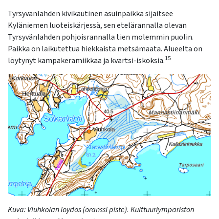
Tyrsyvänlahden kivikautinen asuinpaikka sijaitsee
Kyläniemen luoteiskärjessä, sen etelärannalla olevan
Tyrsyvänlahden pohjoisrannalla tien molemmin puolin.
Paikka on laikutettua hiekkaista metsämaata. Alueelta on
15
löytynyt kampakeramiikkaa ja kvartsi-iskoksia.
K
uva:
Viuhkolan
löydös (oranssi piste). Kulttuuriympäristön