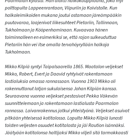
Paarmalan kylästä. Hän aloitti halkokauppiaana, joka myi
polttopuita Lappeenrantaan, Viipuriin ja Koivistolle. Kun
halkoleimikoiden mukana joutui ostamaan järeämpääkin
puutavaraa, laajenivat liikesuhteet Pietariin, Tallinnaan,
Tukholmaan ja Kööpenhaminaan. Kuvaavaa hänen
toiminnalleen en esimerkiksi se, että rajan sulkeuduttua
Pietariin hän vei itse omalla tervahöyryllään halkoja
Tukholmaan.
Mikko Kilpiä syntyi Taipalsaarella 1865. Maatalon veljekset
Mikko, Robert, Evert ja Daavid ryhtyivät rakentamaan
lastialuksia omassa rannassaan. Vuonna 1903 Mikko oli
rakennuttanut lotjan sukulaisensa Johan Kilpiän kanssa.
Seuraavana vuonna veljekset pestasivat Pekka Väkevän
suunnittelemaan ja rakentamaan lastialusta Paarmalan
rannassa. Laivanrakennus jatkui yhteistyönä. Veljekset asuivat
pitkään yhteisessä kotitalossa. Lopulta Mikko Kilpiä lunasti
toisten veljesten osuudet kotitalosta ja jäi Raution isännäksi.
Jäätyään kotitalonsa haltijaksi Mikko viljeli sitä tarmokkaasti