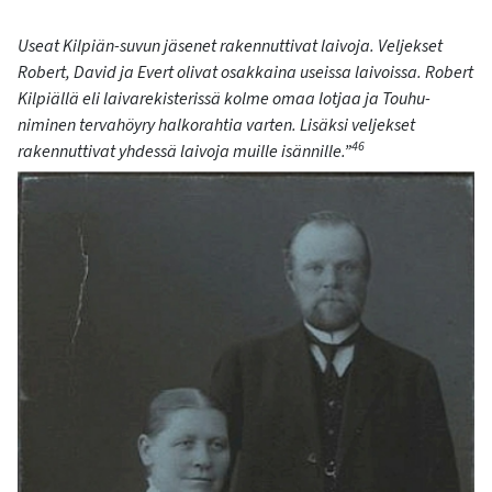
Useat Kilpiän-suvun jäsenet rakennuttivat laivoja. Veljekset
Robert, David ja Evert olivat osakkaina useissa laivoissa. Robert
Kilpiällä eli laivarekisterissä kolme omaa lotjaa ja Touhu-
niminen tervahöyry halkorahtia varten. Lisäksi veljekset
46
rakennuttivat yhdessä laivoja muille isännille.”