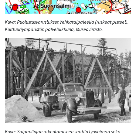
Kuva
:
Puolustusvarustukset
Vehkataip
a
leella
(ruskeat pisteet)
.
Kulttuuriympäristön
palvelui
kkuna, Museovirasto.
Kuva
:
Salpanlinjan
rakentamiseen saatiin työvoimaa sekä