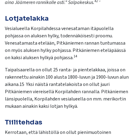
42
aina Jäämeren rannikolle asti.” Salpakeskus.
'
Lotjatelakka
Vesialueella Korpilahdessa venesataman itäpuolella
pohjassa on aluksen hylky, todennäköisesti proomu.
Venesatamasta etelään, Pitkäniemen rannan tuntumassa
on myös aluksen hylky pohjassa. Pitkäniemen eteläpäässä
14
on kaksi aluksen hylkyä pohjassa.
Taipalsaarella on ollut 25 ranta- ja pientelakkaa, joissa on
rakennettu ainakin 100 alusta 1800-luvun ja 1900-luvun alun
aikana.15 Yksi näistä rantatelakoista on ollut juuri
Pitkäniemen viereisellä Korpilahden rannalla. Pitkäniemen
länsipuolella, Korpilahden vesialueella on mm. merikortin
mukaan ainakin kaksi lotjan hylkyä.
Tiilitehdas
Kerrotaan, että lähistöllä on ollut pienimuotoinen