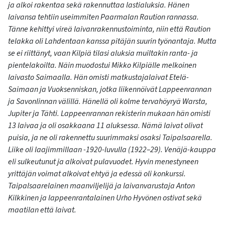
ja alkoi rakentaa sekä rakennuttaa lastialuksia. Hänen
laivansa tehtiin useimmiten Paarmalan Raution rannassa.
Tänne kehittyi vireä laivanrakennustoiminta, niin että Raution
telakka oli Lahdentaan kanssa pitäjän suurin työnantaja. Mutta
se ei riittänyt, vaan Kilpiä tilasi aluksia muiltakin ranta- ja
pientelakoilta. Näin muodostui Mikko Kilpiälle melkoinen
laivasto Saimaalla. Hän omisti matkustajalaivat Etelä-
Saimaan ja Vuoksenniskan, jotka liikennöivät Lappeenrannan
ja Savonlinnan välillä. Hänellä oli kolme tervahöyryä Warsta,
Jupiter ja Tähti. Lappeenrannan rekisterin mukaan hän omisti
13 laivaa ja oli osakkaana 11 aluksessa. Nämä laivat olivat
puisia, ja ne oli rakennettu suurimmaksi osaksi Taipalsaarella.
Liike oli laajimmillaan -1920-luvulla (1922–29). Venäjä-kauppa
eli sulkeutunut ja alkoivat pulavuodet. Hyvin menestyneen
yrittäjän voimat alkoivat ehtyä ja edessä oli konkurssi.
Taipalsaarelainen maanviljelijä ja laivanvarustaja Anton
Kilkkinen ja lappeenrantalainen Urho Hyvönen ostivat sekä
maatilan että laivat.