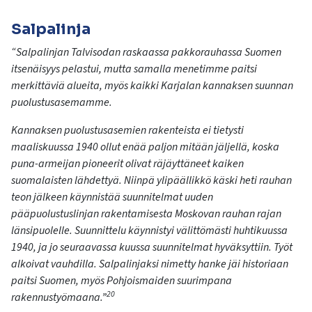
Salpalinja
“Salpalinjan Talvisodan raskaassa pakkorauhassa Suomen
itsenäisyys pelastui, mutta samalla menetimme paitsi
merkittäviä alueita, myös kaikki Karjalan kannaksen suunnan
puolustusasemamme.
Kannaksen puolustusasemien rakenteista ei tietysti
maaliskuussa 1940 ollut enää paljon mitään jäljellä, koska
puna-armeijan pioneerit olivat räjäyttäneet kaiken
suomalaisten lähdettyä. Niinpä ylipäällikkö käski heti rauhan
teon jälkeen käynnistää suunnitelmat uuden
pääpuolustuslinjan rakentamisesta Moskovan rauhan rajan
länsipuolelle. Suunnittelu käynnistyi välittömästi huhtikuussa
1940, ja jo seuraavassa kuussa suunnitelmat hyväksyttiin. Työt
alkoivat vauhdilla. Salpalinjaksi nimetty hanke jäi historiaan
paitsi Suomen, myös Pohjoismaiden suurimpana
20
rakennustyömaana.”