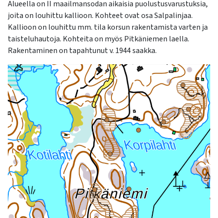
kosketus-
Alueella on II maailmansodan aikaisia puolustusvarustuksia,
ja
joita on louhittu kallioon. Kohteet ovat osa Salpalinjaa.
pyyhkäisyliikkeitä.
Kallioon on louhittu mm. tila korsun rakentamista varten ja
taisteluhautoja. Kohteita on myös Pitkäniemen laella.
Rakentaminen on tapahtunut v. 1944 saakka.