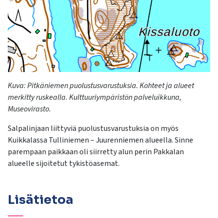
Kuva: Pitkäniemen puolustusvarustuksia. Kohteet ja alueet
merkitty ruskealla. Kulttuuriympäristön palveluikkuna,
Museovirasto.
Salpalinjaan
liittyviä
puolustusvarustuksia
on
myös
Kuikkalassa
Tulliniemen
–
Juurenniemen
alueella
. Sinne
parempaan
paikkaan
o
li
siirretty
alun
perin
Pakkalan
alueelle
sijoitetut
tykistöasemat
.
Lisätietoa