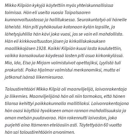
Mikko Kilpiän kykyjä käytettiin myös yhteiskunnallisissa
toimissa. Hän eli useita vuosia Taipalsaaren
kunnanvaltuustossa ja hallituksessa. Seurakuntatyö oli hänelle
läheistä. Hän piti pyhäkoulua kotonaan kylän lapsille, ja
lähetysjuhlilla hän kävi joka vuosi, jos se vain eli mahdollista.
Hän eli kirkkovaltuuston jäsen ja kirkolliskokouksen
maallikkojäsen 1928. Kaikki Kilpiän kuusi lasta koulutettiin,
vaikka kansakoulua käydessä lasten piti asua kirkonkylässä.
Mia, Ida, Elsa ja Mirjam valmistuivat opettajiksi, Lyylistä tuli
prokuristi. Poika Hjalmar valmistui merkonomiksi, mutta ei
jatkanut isänsä liikemiesuraa.
Taloustirehtööri Mikko Kilpiä oli maanviljelijä, laivanrakentaja
ja liikemies. Maanviljelijänä hän oli niin tarmokas, että hänen
tilansa kehittyi paikkakunnalla mallitilaksi. Laivanrakentajana
hän osasi käyttää hyväkseen oman rannan mahdollisuuksia ja
oman metsän puutavaraa. Hän rakennutti laivaston, joka
purjehti aina Itämeren eteläosiin asti. Täytettyään 60 vuotta
hän sai taloustirehtöörin arvonimen.