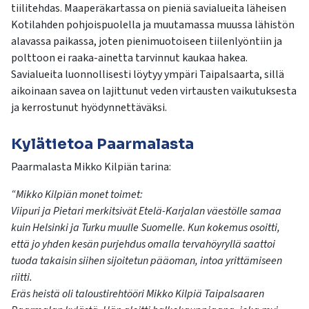
tiilitehdas. Maaperäkartassa on pieniä savialueita läheisen
Kotilahden pohjoispuolella ja muutamassa muussa lähistön
alavassa paikassa, joten pienimuotoiseen tiilenlyöntiin ja
polttoon ei raaka-ainetta tarvinnut kaukaa hakea.
Savialueita luonnollisesti löytyy ympäri Taipalsaarta, sillä
aikoinaan savea on lajittunut veden virtausten vaikutuksesta
ja kerrostunut hyödynnettäväksi.
Kylätietoa Paarmalasta
Paarmalasta Mikko Kilpiän tarina:
“Mikko Kilpiän monet toimet:
Viipuri ja Pietari merkitsivät Etelä-Karjalan väestölle samaa
kuin Helsinki ja Turku muulle Suomelle. Kun kokemus osoitti,
että jo yhden kesän purjehdus omalla tervahöyryllä saattoi
tuoda takaisin siihen sijoitetun pääoman, intoa yrittämiseen
riitti.
Eräs heistä oli taloustirehtööri Mikko Kilpiä Taipalsaaren