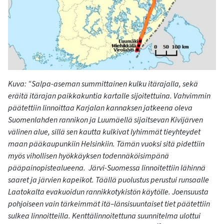
Kuva: “
Salpa-aseman summittainen kulku itärajalla, sekä
eräitä itärajan paikkakuntia kartalle sijoitettuina. Vahvimmin
päätettiin linnoittaa Karjalan kannaksen jatkeena oleva
Suomenlahden rannikon ja Luumäellä sijaitsevan Kivijärven
välinen alue, sillä sen kautta kulkivat lyhimmät tieyhteydet
maan pääkaupunkiin Helsinkiin. Tämän vuoksi sitä pidettiin
myös vihollisen hyökkäyksen todennäköisimpänä
pääpainopistealueena. Järvi-Suomessa linnoitettiin lähinnä
saaret ja järvien kapeikot. Täällä puolustus perustui runsaalle
Laatokalta evakuoidun rannikkotykistön käytölle. Joensuusta
pohjoiseen vain tärkeimmät itä–länsisuuntaiset tiet päätettiin
sulkea linnoitteilla. Kenttälinnoitettuna suunnitelma ulottui