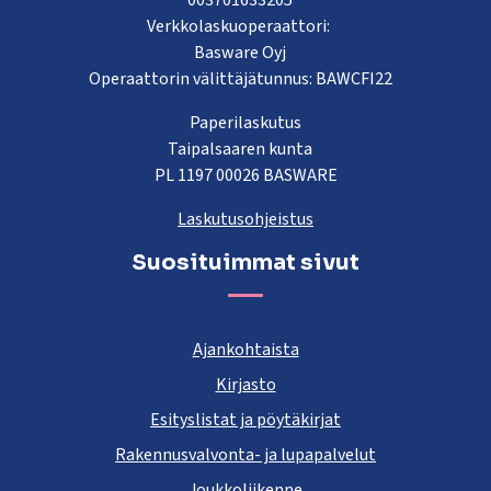
003701633205
Verkkolaskuoperaattori:
Basware Oyj
Operaattorin välittäjätunnus: BAWCFI22
Paperilaskutus
Taipalsaaren kunta
PL 1197 00026 BASWARE
Laskutusohjeistus
Suosituimmat sivut
Ajankohtaista
Kirjasto
Esityslistat ja pöytäkirjat
Rakennusvalvonta- ja lupapalvelut
Joukkoliikenne