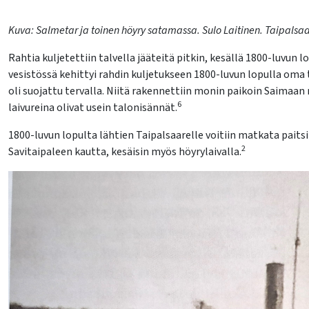
Kuva: Salmetar ja toinen höyry satamassa. Sulo Laitinen. Taipalsa
Rahtia kuljetettiin talvella jääteitä pitkin, kesällä 1800-luvun
vesistössä kehittyi rahdin kuljetukseen 1800-luvun lopulla oma t
oli suojattu tervalla. Niitä rakennettiin monin paikoin Saimaan 
6
laivureina olivat usein talonisännät.
1800-luvun lopulta lähtien Taipalsaarelle voitiin matkata pai
2
Savitaipaleen kautta, kesäisin myös höyrylaivalla.