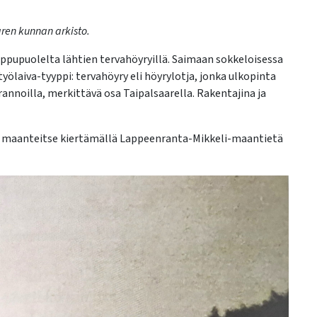
aren kunnan arkisto.
 loppupuolelta lähtien tervahöyryillä. Saimaan sokkeloisessa
yölaiva-tyyppi: tervahöyry eli höyrylotja, jonka ulkopinta
rannoilla, merkittävä osa Taipalsaarella. Rakentajina ja
tsi maanteitse kiertämällä Lappeenranta-Mikkeli-maantietä