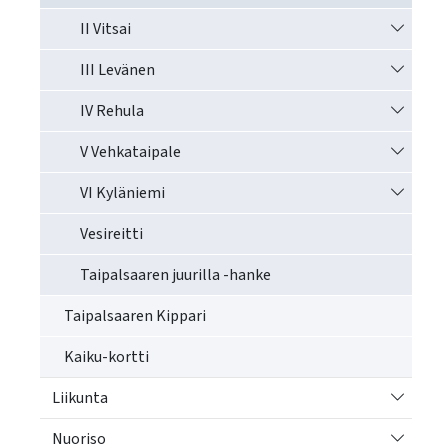
Vaihda a
II Vitsai
Vaihda a
III Levänen
Vaihda a
IV Rehula
Vaihda a
V Vehkataipale
Vaihda a
VI Kyläniemi
Vesireitti
Taipalsaaren juurilla -hanke
Taipalsaaren Kippari
Kaiku-kortti
Vaihda a
Liikunta
Vaihda a
Nuoriso