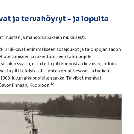
at ja tervahöyryt - ja lopulta
atimusten ja mahdollisuuksien mukaisesti.
pitkin liikkuvat enimmäkseen sotajoukot ja talonpojan sadon
 ylläpitämiseen ja rakentamiseen talonpojille
iitäkin syystä, että teitä piti kunnostaa keväisin, jolloin
esta piti taloista silti lähteä omat hevoset ja työkalut
 1900-luvun alkupuolelle saakka. Talvitiet menivät
42
 Savonlinnaan, Kuopioon.