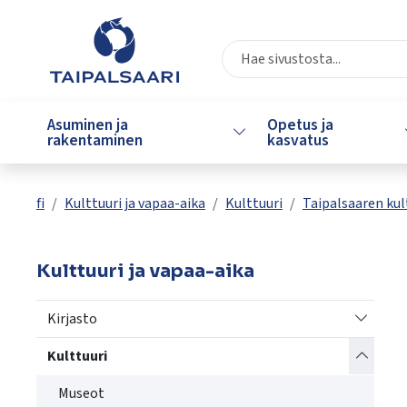
Siirry pääsisältöön
Siirry päävalikkoon
Valitse
käytettävissä
Asuminen ja
Opetus ja
Vaihda alasvetovalikkoa
oleva
rakentaminen
kasvatus
tulos
ylös-
ja
fi
Kulttuuri ja vapaa-aika
Kulttuuri
Taipalsaaren kul
alasnuolilla.
Siirry
valittuun
Kulttuuri ja vapaa-aika
hakutulokseen
painamalla
Vaihda a
Kirjasto
enteriä.
Kosketuslaitteiden
Vaihda a
Kulttuuri
käyttäjät
Museot
voivat