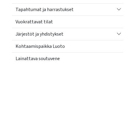
Vaihda a
Tapahtumat ja harrastukset
Vuokrattavat tilat
Vaihda a
Järjestöt ja yhdistykset
Kohtaamispaikka Luoto
Lainattava soutuvene