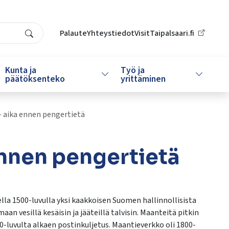
Palaute
Yhteystiedot
VisitTaipalsaari.fi
Search
Kunta ja
Työ ja
da alasvetovalikkoa
Vaihda alasvetovalikkoa
Vaihda al
päätöksenteko
yrittäminen
 – aika ennen pengertietä
 ennen pengertietä
eella 1500-luvulla yksi kaakkoisen Suomen hallinnollisista
an vesillä kesäisin ja jääteillä talvisin. Maanteitä pitkin
00-luvulta alkaen postinkuljetus. Maantieverkko oli 1800-