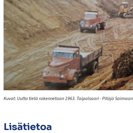
lasvetovalikkoa
lasvetovalikkoa
lasvetovalikkoa
lasvetovalikkoa
lasvetovalikkoa
Kuvat: Uutta tietä rakennetaan 1963. Taipalsaari - Pitäjä Saimaan s
lasvetovalikkoa
Lisätietoa
lasvetovalikkoa