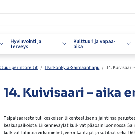
Hyvinvointi ja
Kulttuuri ja vapaa-
Vaihda alasvetovalikkoa
Vaihda alasvetovalikkoa
Vaih
terveys
aika
ttuuriperintöreitit
I Kirkonkylä-Saimaanharju
14. Kuivisaari
14. Kuivisaari – aika
lasvetovalikkoa
lasvetovalikkoa
Taipalsaaresta tuli keskeisen liikenteellisen sijaintinsa perust
keskuspaikoista. Liikenneväylät kulkivat pääosin luonnossa: Saima
kulkivat lähinnä virkamiehet, veronkantajat ja sotilaat sekä 16