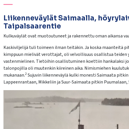
lasvetovalikkoa
Liikenneväylät Saimaalla, höyrylaiv
Taipalsaarentie
lasvetovalikkoa
Kulkuväylät ovat muotoutuneet ja rakennettu oman aikansa va
Kaskiviljelijä tuli toimeen ilman teitäkin. Ja koska maanteitä 
kimppuun mielivät verottajat, oli velvollisuus osallistua teiden
vastenmielinen. Tietöihin osallistuminen koettiin hankalaksi jo s
talonpojilla oli muutenkin kiireinen aika. Nimismiehen kuulutuks
2
mukanaan.
Sujuvin liikenneväylä kulki monesti Saimaata pitkin
Lappeenrantaan, Mikkeliin ja Suur-Saimaata pitkin Puumalaan,