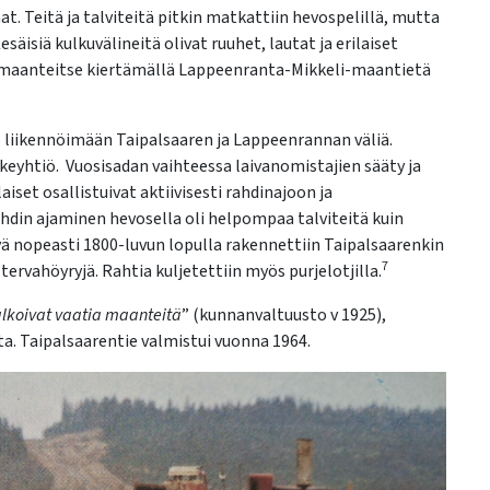
at. Teitä ja talviteitä pitkin matkattiin hevospelillä, mutta
säisiä kulkuvälineitä olivat ruuhet, lautat ja erilaiset
s maanteitse kiertämällä Lappeenranta-Mikkeli-maantietä
6 liikennöimään Taipalsaaren ja Lappeenrannan väliä.
keyhtiö. Vuosisadan vaihteessa laivanomistajien sääty ja
set osallistuivat aktiivisesti rahdinajoon ja
 Rahdin ajaminen hevosella oli helpompaa talviteitä kuin
 nopeasti 1800-luvun lopulla rakennettiin Taipalsaarenkin
7
ervahöyryjä. Rahtia kuljetettiin myös purjelotjilla.
alkoivat vaatia maanteitä
” (kunnanvaltuusto v 1925),
a. Taipalsaarentie valmistui vuonna 1964.