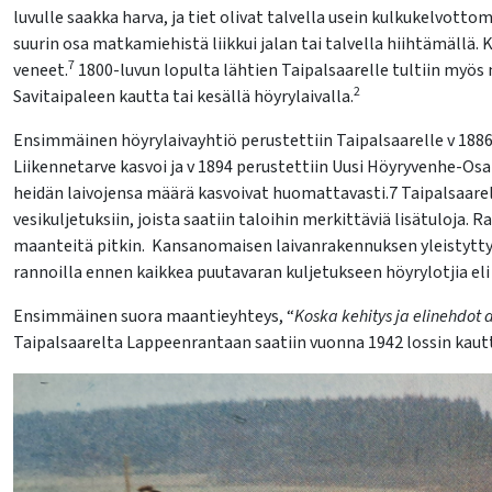
luvulle saakka harva, ja tiet olivat talvella usein kulkukelvottom
lasvetovalikkoa
suurin osa matkamiehistä liikkui jalan tai talvella hiihtämällä. Ke
7
veneet.
1800-luvun lopulta lähtien Taipalsaarelle tultiin myö
lasvetovalikkoa
2
Savitaipaleen kautta tai kesällä höyrylaivalla.
Ensimmäinen höyrylaivayhtiö perustettiin Taipalsaarelle v 188
Liikennetarve kasvoi ja v 1894 perustettiin Uusi Höyryvenhe-Osa
heidän laivojensa määrä kasvoivat huomattavasti.7 Taipalsaarelai
vesikuljetuksiin, joista saatiin taloihin merkittäviä lisätuloja.
maanteitä pitkin. Kansanomaisen laivanrakennuksen yleistyttyä
rannoilla ennen kaikkea puutavaran kuljetukseen höyrylotjia eli t
Ensimmäinen suora maantieyhteys, “
Koska kehitys ja elinehdot 
Taipalsaarelta Lappeenrantaan saatiin vuonna 1942 lossin kautt