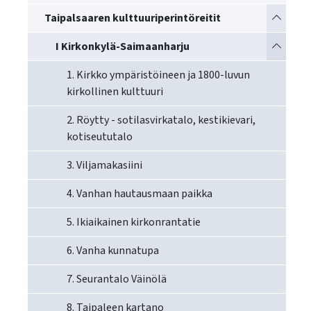
käyttää
Vaihda a
Taipalsaaren kulttuuriperintöreitit
kosketus-
ja
Vaihda a
I Kirkonkylä-Saimaanharju
pyyhkäisyliikkeitä.
1. Kirkko ympäristöineen ja 1800-luvun
kirkollinen kulttuuri
2. Röytty - sotilasvirkatalo, kestikievari,
kotiseututalo
3. Viljamakasiini
4. Vanhan hautausmaan paikka
5. Ikiaikainen kirkonrantatie
6. Vanha kunnatupa
7. Seurantalo Väinölä
8. Taipaleen kartano