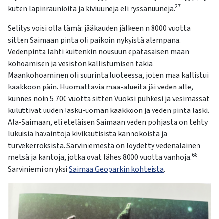
27
kuten lapinraunioita ja kiviuuneja eli ryssänuuneja.
Selitys voisi olla tämä: jääkauden jälkeen n 8000 vuotta
sitten Saimaan pinta oli paikoin nykyistä alempana.
Vedenpinta lähti kuitenkin nousuun epätasaisen maan
kohoamisen ja vesistön kallistumisen takia.
Maankohoaminen oli suurinta luoteessa, joten maa kallistui
kaakkoon päin. Huomattavia maa-alueita jäi veden alle,
kunnes noin 5 700 vuotta sitten Vuoksi puhkesi ja vesimassat
kuluttivat uuden lasku-uoman kaakkoon ja veden pinta laski.
Ala-Saimaan, eli eteläisen Saimaan veden pohjasta on tehty
lukuisia havaintoja kivikautisista kannokoista ja
turvekerroksista. Sarviniemestä on löydetty vedenalainen
68
metsä ja kantoja, jotka ovat lähes 8000 vuotta vanhoja.
Sarviniemi on yksi
Saimaa Geoparkin kohteista
.