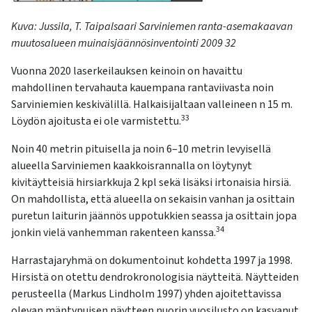
Kuva:
Jussila,
T.
Taipalsaari
Sarviniemen ranta-asemakaavan
muutosalueen muinaisjäännösinventointi 2009
32
Vuonna 2020 laserkeilauksen keinoin on havaittu
mahdollinen tervahauta kauempana rantaviivasta noin
Sarviniemien keskivälillä. Halkaisijaltaan valleineen n 15 m.
33
Löydön ajoitusta ei ole varmistettu.
Noin 40 metrin pituisella ja noin 6–10 metrin levyisellä
alueella Sarviniemen kaakkoisrannalla on löytynyt
kivitäytteisiä hirsiarkkuja 2 kpl sekä lisäksi irtonaisia hirsiä.
On mahdollista, että alueella on sekaisin vanhan ja osittain
puretun laiturin jäännös uppotukkien seassa ja osittain jopa
34
jonkin vielä vanhemman rakenteen kanssa.
Harrastajaryhmä on dokumentoinut kohdetta 1997 ja 1998.
Hirsistä on otettu dendrokronologisia näytteitä. Näytteiden
perusteella (Markus Lindholm 1997) yhden ajoitettavissa
olevan mäntypuisen näytteen nuorin vuosilusto on kasvanut