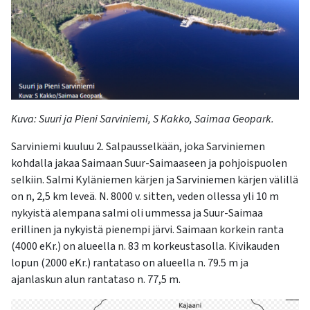
kosketus-
ja
pyyhkäisyliikkeitä.
Kuva: Suuri ja Pieni Sarviniemi, S Kakko, Saimaa Geopark.
Sarviniemi kuuluu
2.
Salpausselkään, joka Sarviniemen
kohda
lla jakaa Sai
maan Suur-Saimaaseen ja pohjoispuolen
selkiin. Salmi Kyläniemen kärjen ja Sarviniemen kär
jen välillä
o
n n, 2,5 km leveä. N. 8000 v. sitten, veden ollessa yli 10 m
nykyistä alempana salmi oli ummessa ja
Suur
-
Sai
maa
erillinen ja nykyistä pienempi järvi. Saimaan korkein ranta
(4000 eKr.) on alueella n. 83 m korkeustasolla. Kivikauden
lopun (2000 eKr.) rantataso on alueella n.
79.5 m
ja
ajan
laskun alun rantataso n.
77,5 m
.