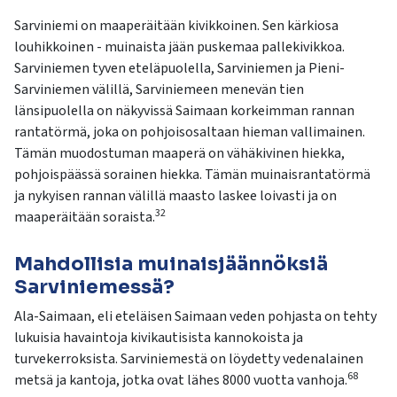
Sarviniemi on maaperäitään kivikkoinen. Sen kärkiosa
louhikkoinen - muinaista jään puskemaa pallekivikkoa.
Sarviniemen tyven eteläpuolella, Sarviniemen ja Pieni-
Sarviniemen välillä, Sarviniemeen menevän tien
länsipuolella on näkyvissä Saimaan korkeimman rannan
rantatörmä, joka on pohjoisosaltaan hieman vallimainen.
Tämän muodostuman maaperä on vähäkivinen hiekka,
pohjoispäässä sorainen hiekka. Tämän muinaisrantatörmä
ja nykyisen rannan välillä maasto laskee loivasti ja on
32
maaperäitään soraista.
Mahdollisia muinaisjäännöksiä
Sarviniemessä?
Ala-
Sa
imaan
, eli eteläisen
Saimaan veden
pohjasta on tehty
lukuisia havaintoja kivikautisista kannokoista ja
turvekerroksista. S
a
rviniemestä on
löydetty vedenalainen
68
metsä ja kantoja
, jotka ovat lähes 8000 vuotta vanhoja.