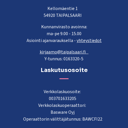
Kellomäentie 1
54920 TAIPALSAARI
Kunnanvirasto avoinna:
ma-pe 9.00 - 15.00
Asiointi ajanvarauksella -
yhteystiedot
kirjaamo@taipalsaari.fi
Y-tunnus: 0163320-5
Laskutusosoite
Verkkolaskuosoite:
003701633205
Verkkolaskuoperaattori:
Basware Oyj
Operaattorin välittäjätunnus: BAWCFI22