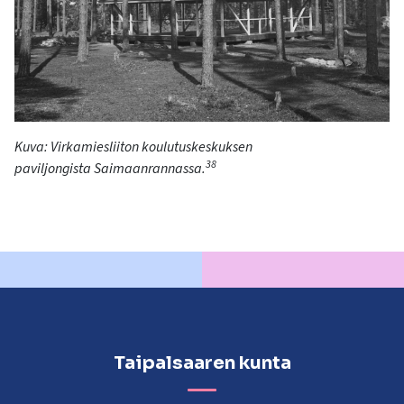
Kuva: Virkamiesliiton koulutuskeskuksen
38
paviljo
n
gista
Saimaanrannassa.
Taipalsaaren kunta