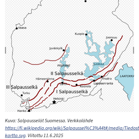
Kuva:
Salpausselät
Suomessa
.
Verkkolähde
https://fi.wikipedia.org/wiki/Salpaussel%C3%A4t#/media/Tiedost
kartta.svg
.
Viitattu
11.6.2025