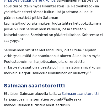
virkistysaluesäätiön retkikohde
. Sarviniemen virkistysalue
soveltuu osittain myös liikuntaesteisille. Retkeilykatoksia
yhdistävät esteettömät kulkusillat ja satama-alueelle
pääsee soratietä pitkin. Sataman
käymälä/huoltorakennuksen luota lähtee helppokulkuinen
polku Suuren Sarviniemen kärkeen, jossa esteetön
katselutasanne. Sarviniemi on päiväretkikohde. Kohteessa ei
29
saa yöpyä.
Sarviniemen omistaa Metsähallitus, jolta Etelä-Karjalan
virkistysaluesäätiö on vuokrannut alueen. Alueella on myös
Puolustusvoimien harjoitusalue, joka on erotettu
virkistysaluesäätiön alueesta puihin maalatuin sinivalkoisin
30
merkein. Harjoitusalueella liikkuminen on kielletty!
Saimaan saaristoreitti
Eteläisen Saimaan alueella kulkeva
Saimaan saaristoreitti
tarjoaa upean maisematien pyöräilijälle sekä
mahdollisuuden tutustua ainutlaatuisiin