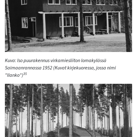
Kuva: Iso puurakennus virkamiesliiton lomakylässä
Saimaanrannassa
1952
(Kuvat
kirjekuoressa, jossa nimi
35
"Ilanko
")