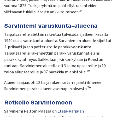
vuonna 1823. Tutkijaryhmä on päätellyt rakenteiden
34
viittaavan tukkilauttojen ankkuroimiseen.
Sarviniemi varuskunta-alueena
Taipalsaarelle alettiin rakentaa talvisodan jälkeen kesällä
1940 uusia varuskunta-alueita. Sarviniemen alueelle sijoittui
2. prikaati ja sen patteristolle parakkivaruskunta.
Taipalsaarelle rakennettiin parakkivaruskunnat eli ns.
parakkikylät myös Saikkolaan, Kirkonkylään ja Konstun
rantaan. Sarviniemen alueella oli 3 taloa upseereille ja 10
69
taloa aliupseereille ja 37 parakkia miehistölle.
Alueen laajuus oli 12 ha ja rakennusten sijainti ilmenee
70
Sarviniemen parakkialueen asemapiirroksesta.
Retkelle Sarviniemeen
Sarviniemi Peltoin kylässä on
Etelä-Karjalan