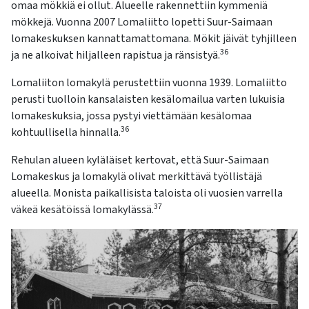
omaa mökkiä ei ollut. Alueelle rakennettiin kymmeniä
mökkejä. Vuonna 2007 Lomaliitto lopetti Suur-Saimaan
lomakeskuksen
kannattamattomana. Mökit jäivät tyhjilleen
36
ja ne alkoivat hiljalleen rapistua ja ränsistyä.
Lomaliiton lomakylä perustettiin vuonna 1939. Lomaliitto
perusti tuolloin kansalaisten kesälomailua varten lukuisia
lomakeskuksia, jossa pystyi viettämään kesälomaa
36
kohtuullisella hinnalla.
Rehulan alueen kyläläiset kertovat, että Suur-Saimaan
Lomakeskus ja lomakylä olivat merkittävä työllistäjä
alueella. Monista paikallisista taloista oli vuosien varrella
37
väkeä kesätöissä lomakylässä.