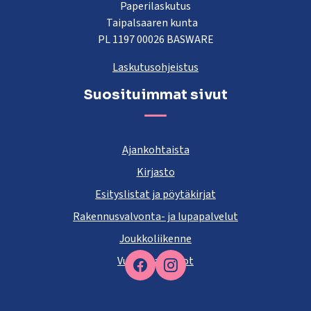
Paperilaskutus
Taipalsaaren kunta
PL 1197 00026 BASWARE
Laskutusohjeistus
Suosituimmat sivut
Ajankohtaista
Kirjasto
Esityslistat ja pöytäkirjat
Rakennusvalvonta- ja lupapalvelut
Joukkoliikenne
Vuokra-asunnot
Facebook