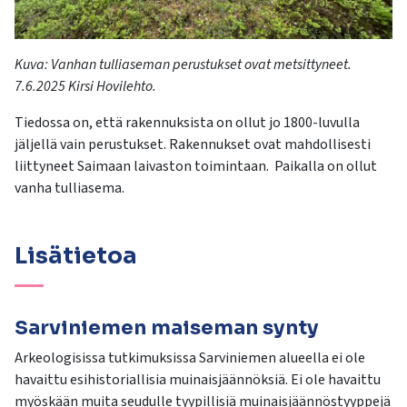
Kuva:
Vanhan tulliaseman perustukset ovat metsittyneet.
7.6.2025 Kirsi Hovilehto
.
Tiedossa on, että rakennuksista on ollut jo 1800-luvulla
jäljellä vain perustukset.
Ra
kennukset ovat
mahdollisesti
liittyneet Saimaan laivaston toimintaan.
Paikalla
on
ollut
vanha tulliasema.
Lisätietoa
Sarviniemen maiseman synty
Arkeologisissa tutkimuksissa Sarviniemen alueella ei ole
havaittu esihistoriallisia muinaisjäännöksiä. Ei ole havaittu
myöskään muita seudulle tyypillisiä muinaisjäännöstyyppejä