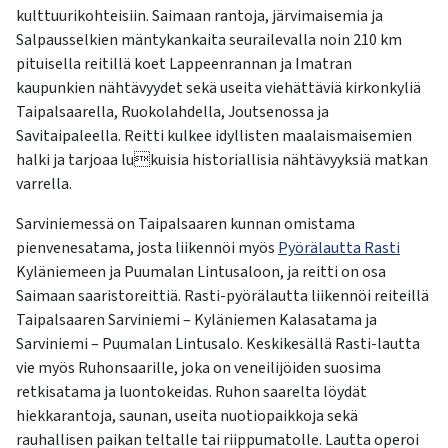
kulttuurikohteisiin. Saimaan rantoja, järvimaisemia ja
Salpausselkien mäntykankaita seurailevalla noin 210 km
pituisella reitillä koet Lappeenrannan ja Imatran
kaupunkien nähtävyydet sekä useita viehättäviä kirkonkyliä
Taipalsaarella, Ruokolahdella, Joutsenossa ja
Savitaipaleella. Reitti kulkee idyllisten maalaismaisemien
halki ja tarjoaa lukuisia historiallisia nähtävyyksiä matkan
varrella.
Sarviniemessä on Taipalsaaren kunnan omistama
pienvenesatama, josta liikennöi myös
Pyörälautta Rasti
Kyläniemeen ja Puumalan Lintusaloon, ja reitti on osa
Saimaan saaristoreittiä. Rasti-pyörälautta liikennöi reiteillä
Taipalsaaren Sarviniemi – Kyläniemen Kalasatama ja
Sarviniemi – Puumalan Lintusalo. Keskikesällä Rasti-lautta
vie myös Ruhonsaarille, joka on veneilijöiden suosima
retkisatama ja luontokeidas. Ruhon saarelta löydät
hiekkarantoja, saunan, useita nuotiopaikkoja sekä
rauhallisen paikan teltalle tai riippumatolle. Lautta operoi