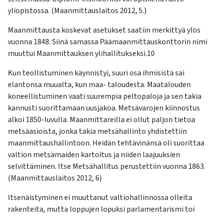
yliopistossa. (Maanmittauslaitos 2012, 5.)
Maanmittausta koskevat asetukset saatiin merkittyä ylös
vuonna 1848. Siinä samassa Päämaanmittauskonttorin nimi
muuttui Maanmittauksen ylihallitukseksi.10
Kun teollistuminen käynnistyi, suuri osa ihmisistä sai
elantonsa muualta, kun maa- taloudesta. Maatalouden
koneellistuminen vaati suurempia peltopaloja ja sen takia
kannusti suorittamaan uusjakoa. Metsävarojen kiinnostus
alkoi 1850-luvulla. Maanmittareilla ei ollut paljon tietoa
metsäasioista, jonka takia metsähallinto yhdistettiin
maanmittaushallintoon. Heidän tehtävinänsä oli suorittaa
valtion metsämaiden kartoitus ja niiden laajuuksien
selvittäminen. Itse Metsähallitus perustettiin vuonna 1863.
(Maanmittauslaitos 2012, 6)
Itsenäistyminen ei muuttanut valtiohallinnossa olleita
rakenteita, mutta loppujen lopuksi parlamentarismi toi