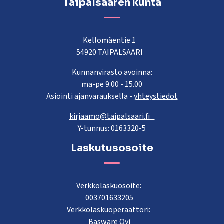
Taipalsaaren kunta
Kellomäentie 1
54920 TAIPALSAARI
Kunnanvirasto avoinna:
ma-pe 9.00 - 15.00
Asiointi ajanvarauksella -
yhteystiedot
kirjaamo@taipalsaari.fi
Y-tunnus: 0163320-5
Laskutusosoite
Verkkolaskuosoite:
003701633205
Verkkolaskuoperaattori:
Basware Oyj