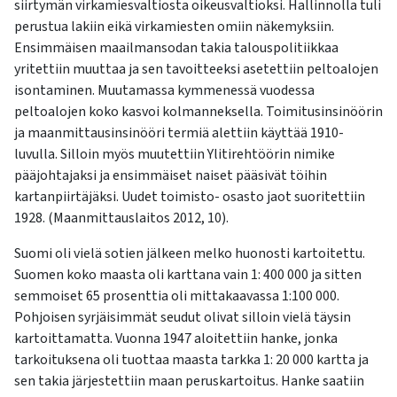
siirtymän virkamiesvaltiosta oikeusvaltioksi. Hallinnolla tuli
perustua lakiin eikä virkamiesten omiin näkemyksiin.
Ensimmäisen maailmansodan takia talouspolitiikkaa
yritettiin muuttaa ja sen tavoitteeksi asetettiin peltoalojen
isontaminen. Muutamassa kymmenessä vuodessa
peltoalojen koko kasvoi kolmanneksella. Toimitusinsinöörin
ja maanmittausinsinööri termiä alettiin käyttää 1910-
luvulla. Silloin myös muutettiin Ylitirehtöörin nimike
pääjohtajaksi ja ensimmäiset naiset pääsivät töihin
kartanpiirtäjäksi. Uudet toimisto- osasto jaot suoritettiin
1928. (Maanmittauslaitos 2012, 10).
Suomi oli vielä sotien jälkeen melko huonosti kartoitettu.
Suomen koko maasta oli karttana vain 1: 400 000 ja sitten
semmoiset 65 prosenttia oli mittakaavassa 1:100 000.
Pohjoisen syrjäisimmät seudut olivat silloin vielä täysin
kartoittamatta. Vuonna 1947 aloitettiin hanke, jonka
tarkoituksena oli tuottaa maasta tarkka 1: 20 000 kartta ja
sen takia järjestettiin maan peruskartoitus. Hanke saatiin