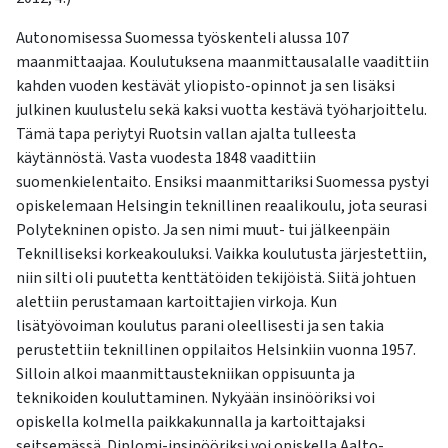
Autonomisessa Suomessa työskenteli alussa 107
maanmittaajaa. Koulutuksena maanmittausalalle vaadittiin
kahden vuoden kestävät yliopisto-opinnot ja sen lisäksi
julkinen kuulustelu sekä kaksi vuotta kestävä työharjoittelu.
Tämä tapa periytyi Ruotsin vallan ajalta tulleesta
käytännöstä. Vasta vuodesta 1848 vaadittiin
suomenkielentaito. Ensiksi maanmittariksi Suomessa pystyi
opiskelemaan Helsingin teknillinen reaalikoulu, jota seurasi
Polytekninen opisto. Ja sen nimi muut- tui jälkeenpäin
Teknilliseksi korkeakouluksi. Vaikka koulutusta järjestettiin,
niin silti oli puutetta kenttätöiden tekijöistä. Siitä johtuen
alettiin perustamaan kartoittajien virkoja. Kun
lisätyövoiman koulutus parani oleellisesti ja sen takia
perustettiin teknillinen oppilaitos Helsinkiin vuonna 1957.
Silloin alkoi maanmittaustekniikan oppisuunta ja
teknikoiden kouluttaminen. Nykyään insinööriksi voi
opiskella kolmella paikkakunnalla ja kartoittajaksi
seitsemässä. Diplomi-insinööriksi voi opiskella Aalto-