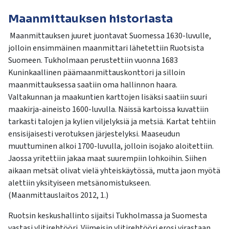
Maanmittauksen historiasta
Maanmittauksen juuret juontavat Suomessa 1630-luvulle,
jolloin ensimmäinen maanmittari lähetettiin Ruotsista
Suomeen. Tukholmaan perustettiin vuonna 1683
Kuninkaallinen päämaanmittauskonttori ja silloin
maanmittauksessa saatiin oma hallinnon haara.
Valtakunnan ja maakuntien karttojen lisäksi saatiin suuri
maakirja-aineisto 1600-luvulla. Näissä kartoissa kuvattiin
tarkasti talojen ja kylien viljelyksiä ja metsiä. Kartat tehtiin
ensisijaisesti verotuksen järjestelyksi. Maaseudun
muuttuminen alkoi 1700-luvulla, jolloin isojako aloitettiin.
Jaossa yritettiin jakaa maat suurempiin lohkoihin. Siihen
aikaan metsät olivat vielä yhteiskäytössä, mutta jaon myötä
alettiin yksityiseen metsänomistukseen.
(Maanmittauslaitos 2012, 1.)
Ruotsin keskushallinto sijaitsi Tukholmassa ja Suomesta
vastasi ylitirehtööri. Viimeisin ylitirehtööri erosi virastaan,