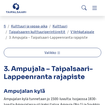
Palaute
Siirry pääsisältöön
Siirry päävalikkoon
Search
Asuminen ja rakentaminen
Vaihda
Yhteystiedot
Valitse
VisitTaipalsaari.fi
käytettävissä
Opetus ja kasvatus
Vaihda
fi
Kulttuuri ja vapaa-aika
Kulttuuri
oleva
Taipalsaaren kulttuuriperintöreitit
V Vehkataipale
tulos
3. Ampujala – Taipalsaari-Lappeenranta rajapiste
ylös-
Hyvinvointi ja terveys
Vaihda
ja
alasnuolilla.
Valikko
Kulttuuri ja vapaa-aika
Vaihda
Siirry
valittuun
3. Ampujala – Taipalsaari-
hakutulokseen
Kunta ja päätöksenteko
Vaihda
painamalla
Lappeenranta rajapiste
enteriä.
Työ ja yrittäminen
Vaihda
Kosketuslaitteiden
käyttäjät
Ampujalan kylä
voivat
Ampujalan kylä tunnetaan jo 1500-luvulta. Isojaossa 1830-
käyttää
luvulla Ampujalassa oli kaksi taloa: Ampuja (No:1) ja Soukkio