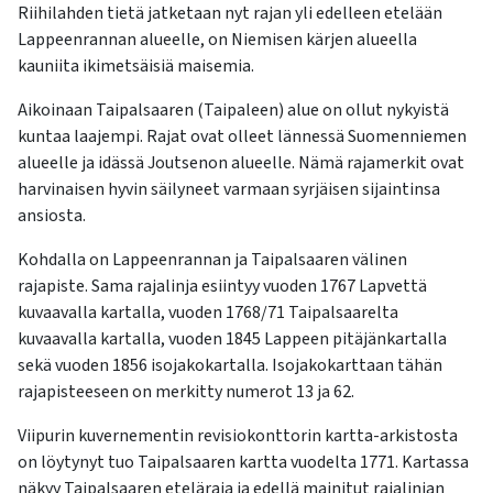
Riihilahden tietä jatketaan nyt rajan yli edelleen etelään
Lappeenrannan alueelle, on Niemisen kärjen alueella
kauniita ikimetsäisiä maisemia.
Aikoinaan Taipalsaaren (Taipaleen) alue on ollut nykyistä
kuntaa laajempi. Rajat ovat olleet lännessä Suomenniemen
alueelle ja idässä Joutsenon alueelle. Nämä rajamerkit ovat
harvinaisen hyvin säilyneet varmaan syrjäisen sijaintinsa
ansiosta.
Kohdalla on Lappeenrannan ja Taipalsaaren välinen
rajapiste. Sama rajalinja esiintyy vuoden 1767 Lapvettä
kuvaavalla kartalla, vuoden 1768/71 Taipalsaarelta
kuvaavalla kartalla, vuoden 1845 Lappeen pitäjänkartalla
sekä vuoden 1856 isojakokartalla. Isojakokarttaan tähän
rajapisteeseen on merkitty numerot 13 ja 62.
Viipurin kuvernementin revisiokonttorin kartta-arkistosta
on löytynyt tuo Taipalsaaren kartta vuodelta 1771. Kartassa
näkyy Taipalsaaren eteläraja ja edellä mainitut rajalinjan