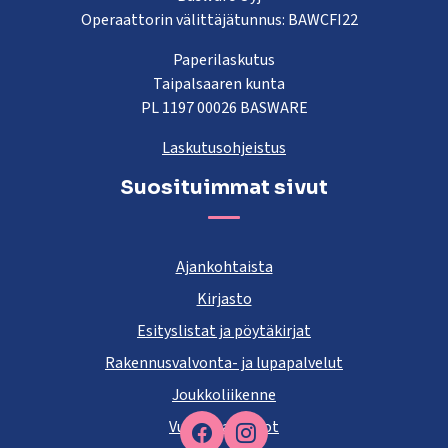
Operaattorin välittäjätunnus: BAWCFI22
Paperilaskutus
Taipalsaaren kunta
PL 1197 00026 BASWARE
Laskutusohjeistus
Suosituimmat sivut
Ajankohtaista
Kirjasto
Esityslistat ja pöytäkirjat
Rakennusvalvonta- ja lupapalvelut
Joukkoliikenne
Vuokra-asunnot
Facebook