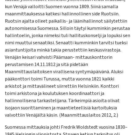
kun Venäjä valloitti Suomen vuonna 1809. Siinä samalla
maanmittauksessa katkesi hallinnollinen side Ruotsiin.
Ruotsin ajalta olleet paikallis- ja läänihallinnot säilytettiin
autonomisessa Suomessa. Silloin täytyi kumminkin perustaa
hallintoelin, jonka nimeksi tuli hallituskonselji ja lopuksi sen
nimi muuttui senaatiksi. Senaatti kumminkin tarvitsi tueksi
asiantuntijoita minkä takia perustettiin keskusvirastoja.
Venäjän keisari vahvisti Päämaan- mittauskonttorin
perustamisen 14.11.1812 ja sitä pidetään
Maanmittauslaitoksen virallisena syntymäpäivänä. Aluksi
pääkonttori toimi Turussa, mutta vuonna 1821 kaikki
arkistot ja mittavälineet siirrettiin Helsinkiin. Konttori
toimi arkistona ja koulutuksen koordinaattori ja
hallinnollisena tarkastelijana. Tärkeimpiä asioita olivat
isojaon suorittaminen ja maantieteellisiä kartoituksia
valvottiin Venäjältä käsin. (Maanmittauslaitos 2012, 2.)
Suomessa mittauksia johti Fredrik Woldstedt vuosina 1830–
1845 Helsingin yliopistosta. Struven ketjun tarkoitus oli