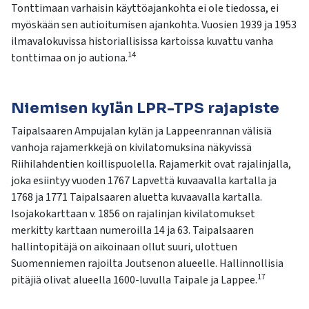
Tonttimaan varhaisin käyttöajankohta ei ole tiedossa, ei
myöskään sen autioitumisen ajankohta. Vuosien 1939 ja 1953
ilmavalokuvissa historiallisissa kartoissa kuvattu vanha
14
tonttimaa on jo autiona.
Niemisen kylän LPR-TPS rajapiste
Taipalsaaren Ampujalan kylän ja Lappeenrannan välisiä
vanhoja rajamerkkejä on kivilatomuksina näkyvissä
Riihilahdentien koillispuolella. Rajamerkit ovat rajalinjalla,
joka esiintyy vuoden 1767 Lapvettä kuvaavalla kartalla ja
1768 ja 1771 Taipalsaaren aluetta kuvaavalla kartalla.
Isojakokarttaan v. 1856 on rajalinjan kivilatomukset
merkitty karttaan numeroilla 14 ja 63. Taipalsaaren
hallintopitäjä on aikoinaan ollut suuri, ulottuen
Suomenniemen rajoilta Joutsenon alueelle. Hallinnollisia
17
pitäjiä olivat alueella 1600-luvulla Taipale ja Lappee.