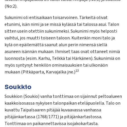
kosketus-
(No:2).
ja
pyyhkäisyliikkeitä.
Sukunimi oli entisaikaan toisarvoinen. Tärkeitä olivat
etunimi, isän nimi ja se missä kylässä tai talossa asui. Talon
sitten usein otettiin sukunimeksi. Sukunimi myös helposti
vaihtui, jos muutti toiseen taloon. Kuitenkin moni talo ja
kylä on epäilemättä saanut alun perin nimensä siellä
asuneen isännän mukaan. Ihmiset taas ovat ottaneet nimiä
luonnosta (esim. Karhu, Telkkä tai Härkänen). Sukunimiä on
myös syntynyt henkilön ominaisuuksien tai ulkonäön
13
mukaan (Pitkäparta, Karvajalka jne.)
Soukkio
Soukkion (Soukio) vanha tonttimaa on sijainnut peltoalueen
kaakkoisosassa nykyisen talonpaikan eteläpuolella. Talo on
kuvattu Taipalsaaren pitäjää kuvaavassa vanhassa
pitäjänkartassa (1768/1771) ja pitäjänkartastossa.
Tonttimaa on paikannettavissa isojakokartasta.