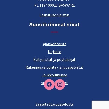
PL 1197 00026 BASWARE
Laskutusohjeistus
Suosituimmat sivut
Ajankohtaista
Kirjasto
Esityslistat ja pöytäkirjat
Rakennusvalvonta- ja lupapalvelut
Joukkoliikenne
Vuokra-asunnot
Facebook
Saavutettavuusseloste