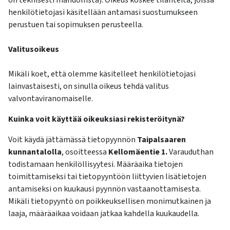
on teknisesti mahdollista). Oikeus koskee tilanteita, joissa
henkilötietojasi käsitellään antamasi suostumukseen
perustuen tai sopimuksen perusteella.
Valitusoikeus
Mikäli koet, että olemme käsitelleet henkilötietojasi
lainvastaisesti, on sinulla oikeus tehdä valitus
valvontaviranomaiselle.
Kuinka voit käyttää oikeuksiasi rekisteröitynä?
Voit käydä jättämässä tietopyynnön
Taipalsaaren
kunnantalolla
, osoitteessa
Kellomäentie 1.
Varauduthan
todistamaan henkilöllisyytesi. Määräaika tietojen
toimittamiseksi tai tietopyyntöön liittyvien lisätietojen
antamiseksi on kuukausi pyynnön vastaanottamisesta.
Mikäli tietopyyntö on poikkeuksellisen monimutkainen ja
laaja, määräaikaa voidaan jatkaa kahdella kuukaudella.