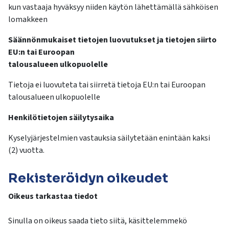
kun vastaaja hyväksyy niiden käytön lähettämällä sähköisen
lomakkeen
Säännönmukaiset tietojen luovutukset ja tietojen siirto
EU:n tai Euroopan
talousalueen ulkopuolelle
Tietoja ei luovuteta tai siirretä tietoja EU:n tai Euroopan
talousalueen ulkopuolelle
Henkilötietojen säilytysaika
Kyselyjärjestelmien vastauksia säilytetään enintään kaksi
(2) vuotta.
Rekisteröidyn oikeudet
Oikeus tarkastaa tiedot
Sinulla on oikeus saada tieto siitä, käsittelemmekö