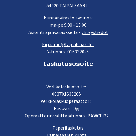
54920 TAIPALSAARI
Kunnanvirasto avoinna:
ma-pe 9.00 - 15.00
Asiointi ajanvarauksella -
yhteystiedot
kirjaamo@taipalsaari.fi
Y-tunnus: 0163320-5
Laskutusosoite
Verkkolaskuosoite:
003701633205
Verkkolaskuoperaattori:
Basware Oyj
Operaattorin välittäjätunnus: BAWCFI22
Paperilaskutus
Taipalsaaren kunta