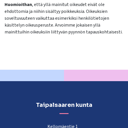
Huomioithan
, että yllä mainitut oikeudet eivät ole
ehdottomia ja niihin sisältyy poikkeuksia. Oikeuksien
soveltuvuuteen vaikuttaa esimerkiksi henkilötietojen
käsittelyn oikeusperuste. Arvoimme jokaisen yllä
mainittuihin oikeuksiin liittyvän pyynnön tapauskohtaisesti.
Taipalsaaren kunta
Kellomäentie 1