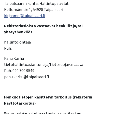
kosketus-
Taipalsaaren kunta, Hallintopalvelut
ja
Kellomäentie 1, 54920 Taipalsaari
pyyhkäisyliikkeitä.
kirjaamo@taipalsaari.fi
Rekisteriasioista vastaavat henkilöt ja/tai
yhteyshenkilöt
hallintojohtaja
Puh.
Panu Karhu
tietohallintoasiantuntija/tietosuojavastaava
Puh. 040 700 9549
panu.karhu@taipalsaari.fi
Henkilötietojen käsittelyn tarkoitus (rekisterin
käyttötarkoitus)
Webropol-järjestelmää käytetään erilaisten