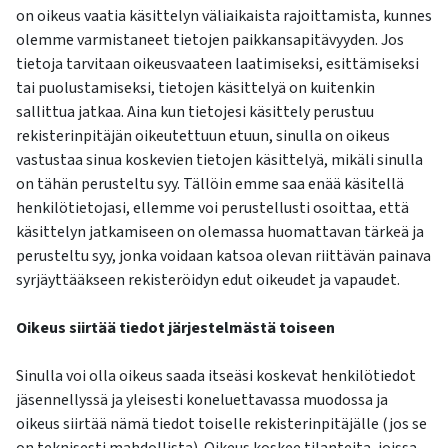
on oikeus vaatia käsittelyn väliaikaista rajoittamista, kunnes
olemme varmistaneet tietojen paikkansapitävyyden. Jos
tietoja tarvitaan oikeusvaateen laatimiseksi, esittämiseksi
tai puolustamiseksi, tietojen käsittelyä on kuitenkin
sallittua jatkaa. Aina kun tietojesi käsittely perustuu
rekisterinpitäjän oikeutettuun etuun, sinulla on oikeus
vastustaa sinua koskevien tietojen käsittelyä, mikäli sinulla
on tähän perusteltu syy. Tällöin emme saa enää käsitellä
henkilötietojasi, ellemme voi perustellusti osoittaa, että
käsittelyn jatkamiseen on olemassa huomattavan tärkeä ja
perusteltu syy, jonka voidaan katsoa olevan riittävän painava
syrjäyttääkseen rekisteröidyn edut oikeudet ja vapaudet.
Oikeus siirtää tiedot järjestelmästä toiseen
Sinulla voi olla oikeus saada itseäsi koskevat henkilötiedot
jäsennellyssä ja yleisesti koneluettavassa muodossa ja
oikeus siirtää nämä tiedot toiselle rekisterinpitäjälle (jos se