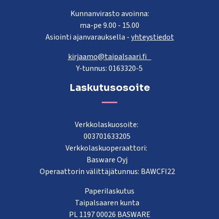
Kunnanvirasto avoinna:
ma-pe 9.00 - 15.00
Asiointi ajanvarauksella -
yhteystiedot
kirjaamo@taipalsaari.fi
Y-tunnus: 0163320-5
Laskutusosoite
Verkkolaskuosoite:
003701633205
Verkkolaskuoperaattori:
Basware Oyj
Operaattorin välittäjätunnus: BAWCFI22
Paperilaskutus
Taipalsaaren kunta
PL 1197 00026 BASWARE