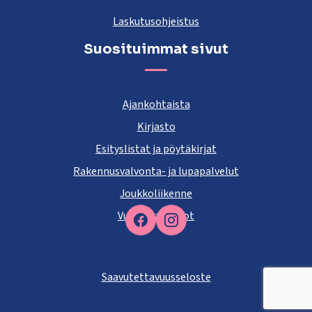
Laskutusohjeistus
Suosituimmat sivut
Ajankohtaista
Kirjasto
Esityslistat ja pöytäkirjat
Rakennusvalvonta- ja lupapalvelut
Joukkoliikenne
Vuokra-asunnot
Facebook
Saavutettavuusseloste