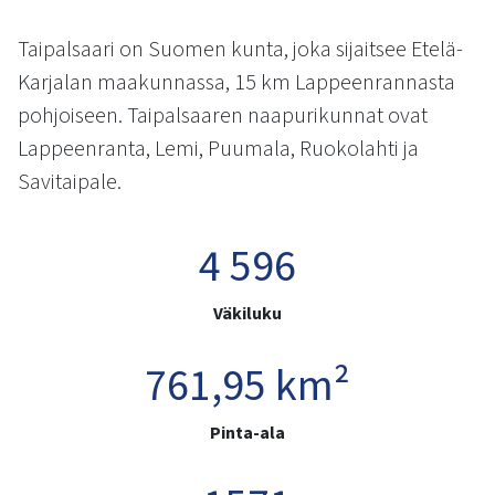
kosketus-
ja
Taipalsaari on Suomen kunta, joka sijaitsee Etelä-
pyyhkäisyliikkeitä.
Karjalan maakunnassa, 15 km Lappeenrannasta
pohjoiseen. Taipalsaaren naapurikunnat ovat
Lappeenranta, Lemi, Puumala, Ruokolahti ja
Savitaipale.
4 596
Väkiluku
761,95 km²
Pinta-ala