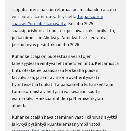
Taipalsaaren sääksien elämää pesintäkauden aikana
voi seurata kameran välityksellä
Taipalsaaren
sääkset YouTube-kanavalta
. Kesällä 2025
sääksipariskunta Tepu ja Tupu saivat kaksi poikasta,
jotka nimettiin Akuksi ja Annaksi. Live-seuranta
jatkuu myös pesintäkaudella 2026.
Kuhankeittäjä on puolestaan vesistöjen
läheisyydessä viihtyvä lehtimetsien lintu. Keltamusta
lintu oleskelee pääasiassa korkealla puiden
latvuksissa, ja sen ravintona ovat erityisesti
hyönteiset ja toukat. Taipalsaarella kuhankeittäjän
tunnusomaista vihellystä voi kesäisin kuulla
esimerkiksi Haikkaanlahden ja Niemisenkylän
alueilla.
Kuhankeittäjän havaitseminen vaatii kärsivällisyyttä
ja kykyä pysähtyä kuuntelemaan ympäristöä