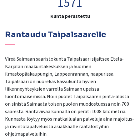
1571
Kunta perustettu
Rantaudu Taipalsaarelle
Vireä Saimaan saaristokunta Taipalsaari sijaitsee Etelä-
Karjalan maakuntakeskuksen ja Suomen
ilmastopääkaupungin, Lappeenrannan, naapurissa.
Taipalsaari on nuorekas kasvukunta hyvien
liikenneyhteyksien varrella Saimaan upeissa
luontomaisemissa. Noin puolet Taipalsaaren pinta-alasta
on sinistä Saimaata toisen puolen muodostuessa noin 700
saaresta. Rantaviivaa kunnalla on peräti 1008 kilometriä.
Kunnasta löytyy myös matkailualan palveluja aina majoitus-
ja ravintolapalveluista asiakkaalle räätälöityihin
ohjelmapalveluihin.