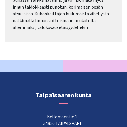
rauhassa. Tarkka havainnoija voi huomata myös
linnun taidokkaasti punotun, korimaisen pesän
latvuksissa. Kuhankeittäjän huilumaista vihellystä
matkimalla linnun voi toisinaan houkutella
lähemmäksi, valokuvausetäisyydellekin.
Taipalsaaren kunta
Kellomäentie 1
54920 TAIPALSAARI