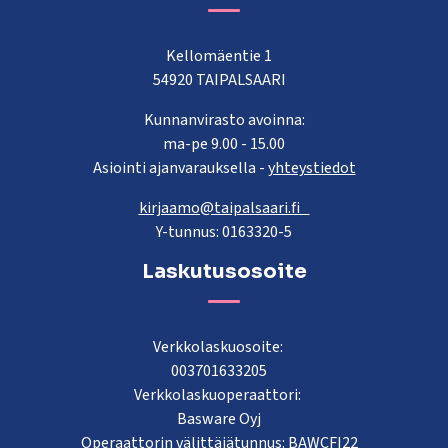
Kellomäentie 1
54920 TAIPALSAARI
Kunnanvirasto avoinna:
ma-pe 9.00 - 15.00
Asiointi ajanvarauksella -
yhteystiedot
kirjaamo@taipalsaari.fi
Y-tunnus: 0163320-5
Laskutusosoite
Verkkolaskuosoite:
003701633205
Verkkolaskuoperaattori:
Basware Oyj
Operaattorin välittäjätunnus: BAWCFI22