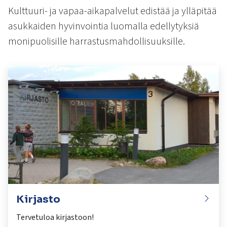
kosketus-
Kulttuuri- ja vapaa-aikapalvelut edistää ja ylläpitää
ja
asukkaiden hyvinvointia luomalla edellytyksiä
pyyhkäisyliikkeitä.
monipuolisille harrastusmahdollisuuksille.
Kirjasto
Tervetuloa kirjastoon!