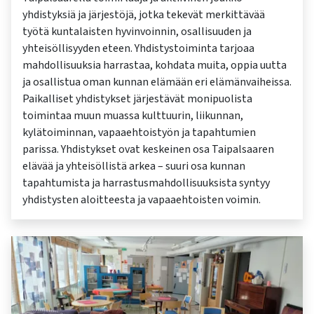
yhdistyksiä ja järjestöjä, jotka tekevät merkittävää
työtä kuntalaisten hyvinvoinnin, osallisuuden ja
yhteisöllisyyden eteen. Yhdistystoiminta tarjoaa
mahdollisuuksia harrastaa, kohdata muita, oppia uutta
ja osallistua oman kunnan elämään eri elämänvaiheissa.
Paikalliset yhdistykset järjestävät monipuolista
toimintaa muun muassa kulttuurin, liikunnan,
kylätoiminnan, vapaaehtoistyön ja tapahtumien
parissa. Yhdistykset ovat keskeinen osa Taipalsaaren
elävää ja yhteisöllistä arkea – suuri osa kunnan
tapahtumista ja harrastusmahdollisuuksista syntyy
yhdistysten aloitteesta ja vapaaehtoisten voimin.