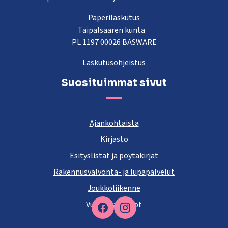
Paperilaskutus
Taipalsaaren kunta
PL 1197 00026 BASWARE
Laskutusohjeistus
Suosituimmat sivut
Ajankohtaista
Kirjasto
Esityslistat ja pöytäkirjat
Rakennusvalvonta- ja lupapalvelut
Joukkoliikenne
Vuokra-asunnot
Facebook